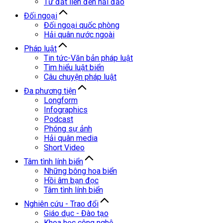
Từ đất liền đến hải đảo
Đối ngoại
Đối ngoại quốc phòng
Hải quân nước ngoài
Pháp luật
Tin tức-Văn bản pháp luật
Tìm hiểu luật biển
Câu chuyện pháp luật
Đa phương tiện
Longform
Infographics
Podcast
Phóng sự ảnh
Hải quân media
Short Video
Tâm tình lính biển
Những bông hoa biển
Hồi âm bạn đọc
Tâm tình lính biển
Nghiên cứu - Trao đổi
Giáo dục - Đào tạo
Khoa học công nghệ