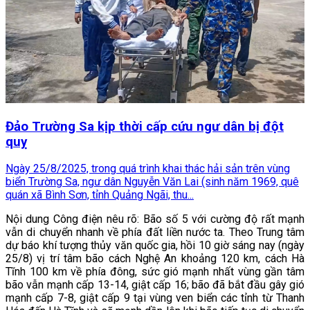
Đảo Trường Sa kịp thời cấp cứu ngư dân bị đột
quỵ
Ngày 25/8/2025, trong quá trình khai thác hải sản trên vùng
biển Trường Sa, ngư dân Nguyễn Văn Lai (sinh năm 1969, quê
quán xã Bình Sơn, tỉnh Quảng Ngãi, thu...
Nội dung Công điện nêu rõ: Bão số 5 với cường độ rất mạnh
vẫn di chuyển nhanh về phía đất liền nước ta. Theo Trung tâm
dự báo khí tượng thủy văn quốc gia, hồi 10 giờ sáng nay (ngày
25/8) vị trí tâm bão cách Nghệ An khoảng 120 km, cách Hà
Tĩnh 100 km về phía đông, sức gió mạnh nhất vùng gần tâm
bão vẫn mạnh cấp 13-14, giật cấp 16; bão đã bắt đầu gây gió
mạnh cấp 7-8, giật cấp 9 tại vùng ven biển các tỉnh từ Thanh