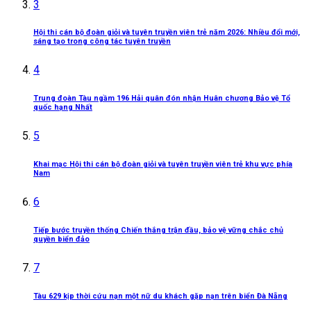
3
Hội thi cán bộ đoàn giỏi và tuyên truyền viên trẻ năm 2026: Nhiều đổi mới,
sáng tạo trong công tác tuyên truyền
4
Trung đoàn Tàu ngầm 196 Hải quân đón nhận Huân chương Bảo vệ Tổ
quốc hạng Nhất
5
Khai mạc Hội thi cán bộ đoàn giỏi và tuyên truyền viên trẻ khu vực phía
Nam
6
Tiếp bước truyền thống Chiến thắng trận đầu, bảo vệ vững chắc chủ
quyền biển đảo
7
Tàu 629 kịp thời cứu nạn một nữ du khách gặp nạn trên biển Đà Nẵng