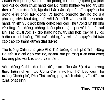
Chánh Văn phòng Ban chỉ đạo phòng thủ dân sự quốc gia phối
hợp với cơ quan chức năng của Bộ Nông nghiệp và Môi trường
theo dõi sát tình hình, kịp thời báo cáo cấp có thẩm quyền, chủ
động điều phối, huy động lực lượng, phương tiện hỗ trợ địa
phương triển khai ứng phó với bão số 5 và mưa lũ theo chức
năng, nhiệm vụ được phân công; báo cáo Thủ tướng Chính phủ
về công tác phòng, chống, khắc phục hậu quả về bão, lũ, sụt
lún, sạt lở… trước 17 giờ hằng ngày, trường hợp xảy ra sự cố
hoặc có tình huống đột xuất bất ngờ vượt thẩm quyền thì báo
cáo cấp có thẩm quyền giải quyết.
Thủ tướng Chính phủ giao Phó Thủ tướng Chính phủ Trần Hồng
Hà tiếp tục chỉ đạo các Bộ, ngành, địa phương triển khai công
tác ứng phó với bão số 5 và mưa lũ.
Văn phòng Chính phủ theo dõi, đôn đốc các Bộ, địa phương
thực hiện nghiêm túc Công điện này; kịp thời báo cáo Thủ
tướng Chính phủ, Phó Thủ tướng phụ trách những vấn đề đột
xuất, phát sinh.
Theo TTXVN