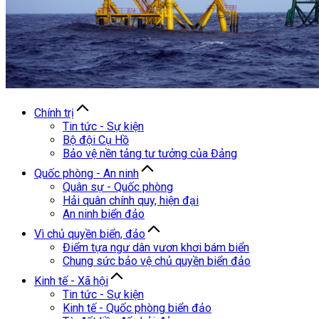
Chính trị
Tin tức - Sự kiện
Bộ đội Cụ Hồ
Bảo vệ nền tảng tư tưởng của Đảng
Quốc phòng - An ninh
Quân sự - Quốc phòng
Hải quân chính quy, hiện đại
An ninh biển đảo
Vì chủ quyền biển, đảo
Điểm tựa ngư dân vươn khơi bám biển
Chung sức bảo vệ chủ quyền biển đảo
Kinh tế - Xã hội
Tin tức - Sự kiện
Kinh tế - Quốc phòng biển đảo