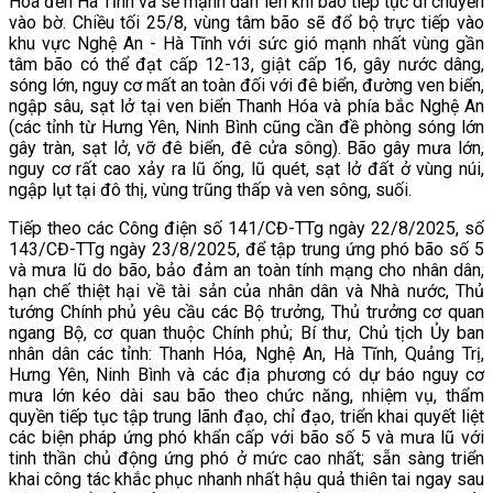
Hóa đến Hà Tĩnh và sẽ mạnh dần lên khi bão tiếp tục di chuyển
vào bờ. Chiều tối 25/8, vùng tâm bão sẽ đổ bộ trực tiếp vào
khu vực Nghệ An - Hà Tĩnh với sức gió mạnh nhất vùng gần
tâm bão có thể đạt cấp 12-13, giật cấp 16, gây nước dâng,
sóng lớn, nguy cơ mất an toàn đối với đê biển, đường ven biển,
ngập sâu, sạt lở tại ven biển Thanh Hóa và phía bắc Nghệ An
(các tỉnh từ Hưng Yên, Ninh Bình cũng cần đề phòng sóng lớn
gây tràn, sạt lở, vỡ đê biển, đê cửa sông). Bão gây mưa lớn,
nguy cơ rất cao xảy ra lũ ống, lũ quét, sạt lở đất ở vùng núi,
ngập lụt tại đô thị, vùng trũng thấp và ven sông, suối.
Tiếp theo các Công điện số 141/CĐ-TTg ngày 22/8/2025, số
143/CĐ-TTg ngày 23/8/2025, để tập trung ứng phó bão số 5
và mưa lũ do bão, bảo đảm an toàn tính mạng cho nhân dân,
hạn chế thiệt hại về tài sản của nhân dân và Nhà nước, Thủ
tướng Chính phủ yêu cầu các Bộ trưởng, Thủ trưởng cơ quan
ngang Bộ, cơ quan thuộc Chính phủ; Bí thư, Chủ tịch Ủy ban
nhân dân các tỉnh: Thanh Hóa, Nghệ An, Hà Tĩnh, Quảng Trị,
Hưng Yên, Ninh Bình và các địa phương có dự báo nguy cơ
mưa lớn kéo dài sau bão theo chức năng, nhiệm vụ, thẩm
quyền tiếp tục tập trung lãnh đạo, chỉ đạo, triển khai quyết liệt
các biện pháp ứng phó khẩn cấp với bão số 5 và mưa lũ với
tinh thần chủ động ứng phó ở mức cao nhất; sẵn sàng triển
khai công tác khắc phục nhanh nhất hậu quả thiên tai ngay sau