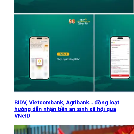
BIDV, Vietcombank, Agribank… đồng loạt
hướng dẫn nhận tiền an sinh xã hội qua
VNeID