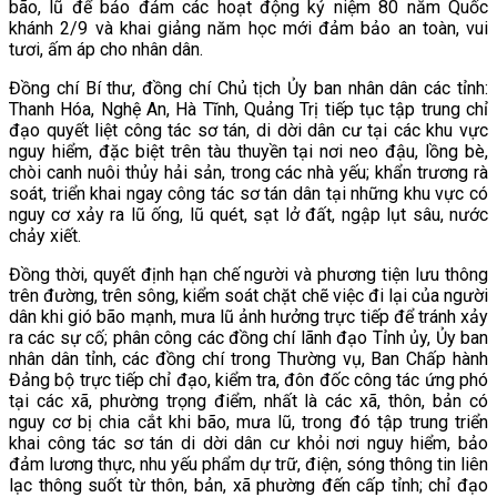
bão, lũ để bảo đảm các hoạt động kỷ niệm 80 năm Quốc
khánh 2/9 và khai giảng năm học mới đảm bảo an toàn, vui
tươi, ấm áp cho nhân dân.
Đồng chí Bí thư, đồng chí Chủ tịch Ủy ban nhân dân các tỉnh:
Thanh Hóa, Nghệ An, Hà Tĩnh, Quảng Trị tiếp tục tập trung chỉ
đạo quyết liệt công tác sơ tán, di dời dân cư tại các khu vực
nguy hiểm, đặc biệt trên tàu thuyền tại nơi neo đậu, lồng bè,
chòi canh nuôi thủy hải sản, trong các nhà yếu; khẩn trương rà
soát, triển khai ngay công tác sơ tán dân tại những khu vực có
nguy cơ xảy ra lũ ống, lũ quét, sạt lở đất, ngập lụt sâu, nước
chảy xiết.
Đồng thời, quyết định hạn chế người và phương tiện lưu thông
trên đường, trên sông, kiểm soát chặt chẽ việc đi lại của người
dân khi gió bão mạnh, mưa lũ ảnh hưởng trực tiếp để tránh xảy
ra các sự cố; phân công các đồng chí lãnh đạo Tỉnh ủy, Ủy ban
nhân dân tỉnh, các đồng chí trong Thường vụ, Ban Chấp hành
Đảng bộ trực tiếp chỉ đạo, kiểm tra, đôn đốc công tác ứng phó
tại các xã, phường trọng điểm, nhất là các xã, thôn, bản có
nguy cơ bị chia cắt khi bão, mưa lũ, trong đó tập trung triển
khai công tác sơ tán di dời dân cư khỏi nơi nguy hiểm, bảo
đảm lương thực, nhu yếu phẩm dự trữ, điện, sóng thông tin liên
lạc thông suốt từ thôn, bản, xã phường đến cấp tỉnh; chỉ đạo