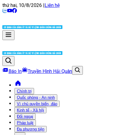
thứ hai, 10/8/2026
|
Liên hệ
Báo In
Truyền Hình Hải Quân
Chính trị
Quốc phòng - An ninh
Vì chủ quyền biển, đảo
Kinh tế - Xã hội
Đối ngoại
Pháp luật
Đa phương tiện