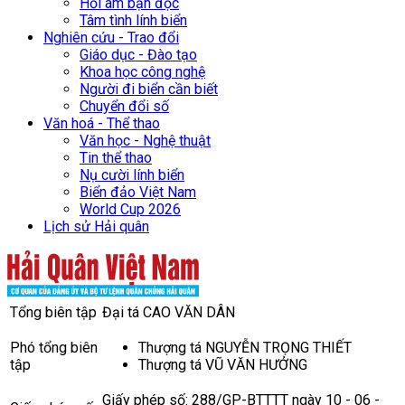
Hồi âm bạn đọc
Tâm tình lính biển
Nghiên cứu - Trao đổi
Giáo dục - Đào tạo
Khoa học công nghệ
Người đi biển cần biết
Chuyển đổi số
Văn hoá - Thể thao
Văn học - Nghệ thuật
Tin thể thao
Nụ cười lính biển
Biển đảo Việt Nam
World Cup 2026
Lịch sử Hải quân
Tổng biên tập
Đại tá CAO VĂN DÂN
Phó tổng biên
Thượng tá NGUYỄN TRỌNG THIẾT
tập
Thượng tá VŨ VĂN HƯỞNG
Giấy phép số: 288/GP-BTTTT ngày 10 - 06 -