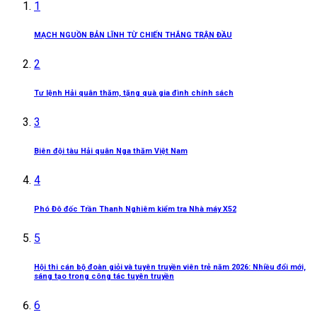
1
MẠCH NGUỒN BẢN LĨNH TỪ CHIẾN THẮNG TRẬN ĐẦU
2
Tư lệnh Hải quân thăm, tặng quà gia đình chính sách
3
Biên đội tàu Hải quân Nga thăm Việt Nam
4
Phó Đô đốc Trần Thanh Nghiêm kiểm tra Nhà máy X52
5
Hội thi cán bộ đoàn giỏi và tuyên truyền viên trẻ năm 2026: Nhiều đổi mới,
sáng tạo trong công tác tuyên truyền
6