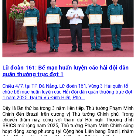
Lữ đoàn 161: Bế mạc huấn luyện các hải đội dân
quân thường trực đợt 1
Chiều 4/7, tại TP. Đà Nẵng, Lữ đoàn 161, Vùng 3 Hải quân tổ
chức bế mạc huấn luyện các Hải đội dân quân thường trực đợt
1 năm 2025. Đại tá Vũ Đình Hiển, Phó....
Đây là lần thứ ba trong 3 năm liên tiếp, Thủ tướng Phạm Minh
Chính đến Brazil trên cương vị Thủ tướng Chính phủ. Trong
chuyến thăm này, cùng với tham dự Hội nghị Thượng đỉnh
BRICS mở rộng năm 2025, Thủ tướng Phạm Minh Chính cũng
hoạt động song phương tại Cộng hòa Liên bang Brazil, nhằm