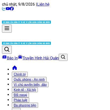
chủ nhật, 9/8/2026
|
Liên hệ
Báo In
Truyền Hình Hải Quân
Chính trị
Quốc phòng - An ninh
Vì chủ quyền biển, đảo
Kinh tế - Xã hội
Đối ngoại
Pháp luật
Đa phương tiện