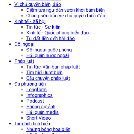
Vì chủ quyền biển, đảo
Điểm tựa ngư dân vươn khơi bám biển
Chung sức bảo vệ chủ quyền biển đảo
Kinh tế - Xã hội
Tin tức - Sự kiện
Kinh tế - Quốc phòng biển đảo
Từ đất liền đến hải đảo
Đối ngoại
Đối ngoại quốc phòng
Hải quân nước ngoài
Pháp luật
Tin tức-Văn bản pháp luật
Tìm hiểu luật biển
Câu chuyện pháp luật
Đa phương tiện
Longform
Infographics
Podcast
Phóng sự ảnh
Hải quân media
Short Video
Tâm tình lính biển
Những bông hoa biển