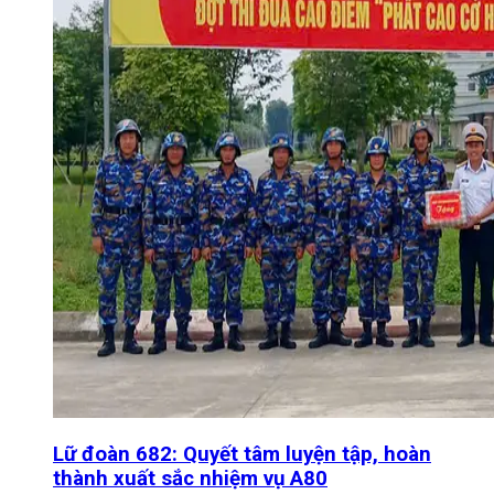
Lữ đoàn 682: Quyết tâm luyện tập, hoàn
thành xuất sắc nhiệm vụ A80