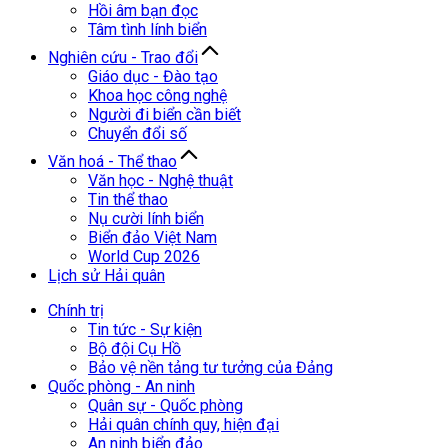
Hồi âm bạn đọc
Tâm tình lính biển
Nghiên cứu - Trao đổi
Giáo dục - Đào tạo
Khoa học công nghệ
Người đi biển cần biết
Chuyển đổi số
Văn hoá - Thể thao
Văn học - Nghệ thuật
Tin thể thao
Nụ cười lính biển
Biển đảo Việt Nam
World Cup 2026
Lịch sử Hải quân
Chính trị
Tin tức - Sự kiện
Bộ đội Cụ Hồ
Bảo vệ nền tảng tư tưởng của Đảng
Quốc phòng - An ninh
Quân sự - Quốc phòng
Hải quân chính quy, hiện đại
An ninh biển đảo