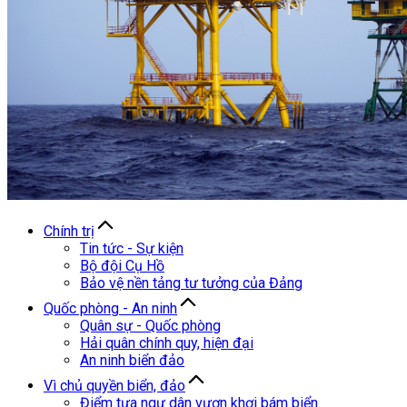
Chính trị
Tin tức - Sự kiện
Bộ đội Cụ Hồ
Bảo vệ nền tảng tư tưởng của Đảng
Quốc phòng - An ninh
Quân sự - Quốc phòng
Hải quân chính quy, hiện đại
An ninh biển đảo
Vì chủ quyền biển, đảo
Điểm tựa ngư dân vươn khơi bám biển