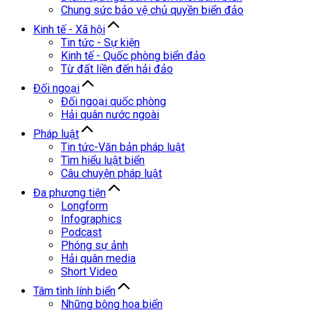
Chung sức bảo vệ chủ quyền biển đảo
Kinh tế - Xã hội
Tin tức - Sự kiện
Kinh tế - Quốc phòng biển đảo
Từ đất liền đến hải đảo
Đối ngoại
Đối ngoại quốc phòng
Hải quân nước ngoài
Pháp luật
Tin tức-Văn bản pháp luật
Tìm hiểu luật biển
Câu chuyện pháp luật
Đa phương tiện
Longform
Infographics
Podcast
Phóng sự ảnh
Hải quân media
Short Video
Tâm tình lính biển
Những bông hoa biển