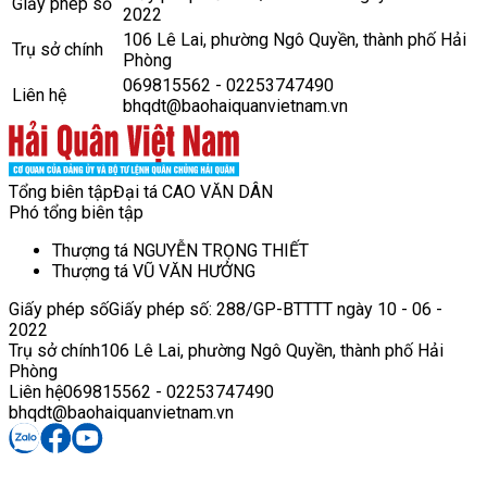
Giấy phép số
2022
106 Lê Lai, phường Ngô Quyền, thành phố Hải
Trụ sở chính
Phòng
069815562 - 02253747490
Liên hệ
bhqdt@baohaiquanvietnam.vn
Tổng biên tập
Đại tá CAO VĂN DÂN
Phó tổng biên tập
Thượng tá NGUYỄN TRỌNG THIẾT
Thượng tá VŨ VĂN HƯỞNG
Giấy phép số
Giấy phép số: 288/GP-BTTTT ngày 10 - 06 -
2022
Trụ sở chính
106 Lê Lai, phường Ngô Quyền, thành phố Hải
Phòng
Liên hệ
069815562 - 02253747490
bhqdt@baohaiquanvietnam.vn