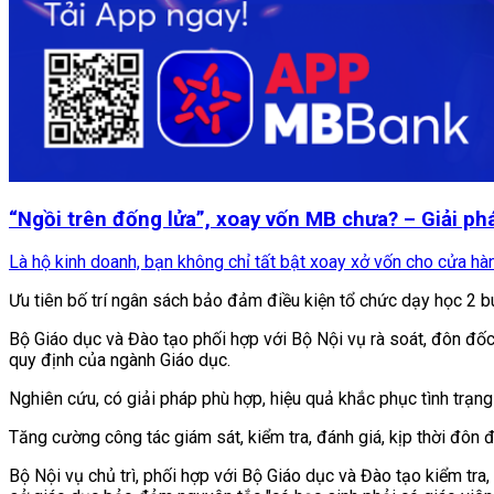
“Ngồi trên đống lửa”, xoay vốn MB chưa? – Giải ph
Là hộ kinh doanh, bạn không chỉ tất bật xoay xở vốn cho cửa hàng
Ưu tiên bố trí ngân sách bảo đảm điều kiện tổ chức dạy học 2 b
Bộ Giáo dục và Đào tạo phối hợp với Bộ Nội vụ rà soát, đôn đốc,
quy định của ngành Giáo dục.
Nghiên cứu, có giải pháp phù hợp, hiệu quả khắc phục tình trạng
Tăng cường công tác giám sát, kiểm tra, đánh giá, kịp thời đôn 
Bộ Nội vụ chủ trì, phối hợp với Bộ Giáo dục và Đào tạo kiểm tra