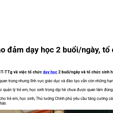
ảo đảm dạy học 2 buổi/ngày, tổ
CT-TTg về việc tổ chức
dạy học
2 buổi/ngày và tổ chức sinh h
ả quan trọng nhưng lĩnh vực giáo dục và đào tạo vẫn còn những hạn
c quản lý trẻ em, học sinh trong dịp hè chưa được quan tâm đúng m
cho trẻ em, học sinh, Thủ tướng Chính phủ yêu cầu tăng cường các
hân.