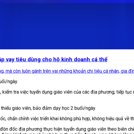
áp vay tiêu dùng cho hộ kinh doanh cá thể
, mà còn luôn gánh trên vai những khoản chi tiêu cá nhân, gia đình
uổi/ngày.
 kiểm tra việc tuyển dụng giáo viên của các địa phương; tiếp tục 
 thiếu giáo viên, bảo đảm dạy học 2 buổi/ngày.
đốc, chấn chỉnh việc triển khai không phù hợp, không hiệu quả về 
, đôn đốc địa phương thực hiện tuyển dụng giáo viên theo biên chế 