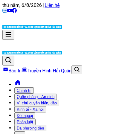
thứ năm, 6/8/2026
|
Liên hệ
Báo In
Truyền Hình Hải Quân
Chính trị
Quốc phòng - An ninh
Vì chủ quyền biển, đảo
Kinh tế - Xã hội
Đối ngoại
Pháp luật
Đa phương tiện