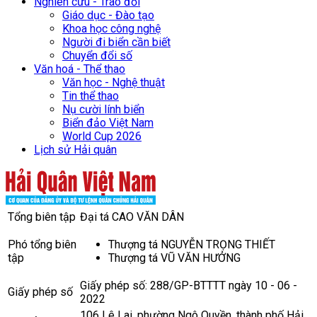
Nghiên cứu - Trao đổi
Giáo dục - Đào tạo
Khoa học công nghệ
Người đi biển cần biết
Chuyển đổi số
Văn hoá - Thể thao
Văn học - Nghệ thuật
Tin thể thao
Nụ cười lính biển
Biển đảo Việt Nam
World Cup 2026
Lịch sử Hải quân
Tổng biên tập
Đại tá CAO VĂN DÂN
Phó tổng biên
Thượng tá NGUYỄN TRỌNG THIẾT
tập
Thượng tá VŨ VĂN HƯỞNG
Giấy phép số: 288/GP-BTTTT ngày 10 - 06 -
Giấy phép số
2022
106 Lê Lai, phường Ngô Quyền, thành phố Hải