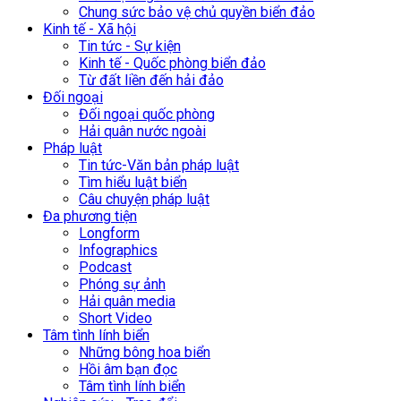
Chung sức bảo vệ chủ quyền biển đảo
Kinh tế - Xã hội
Tin tức - Sự kiện
Kinh tế - Quốc phòng biển đảo
Từ đất liền đến hải đảo
Đối ngoại
Đối ngoại quốc phòng
Hải quân nước ngoài
Pháp luật
Tin tức-Văn bản pháp luật
Tìm hiểu luật biển
Câu chuyện pháp luật
Đa phương tiện
Longform
Infographics
Podcast
Phóng sự ảnh
Hải quân media
Short Video
Tâm tình lính biển
Những bông hoa biển
Hồi âm bạn đọc
Tâm tình lính biển