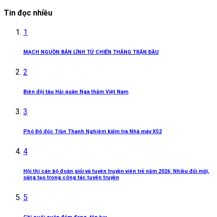
Tin đọc nhiều
1
MẠCH NGUỒN BẢN LĨNH TỪ CHIẾN THẮNG TRẬN ĐẦU
2
Biên đội tàu Hải quân Nga thăm Việt Nam
3
Phó Đô đốc Trần Thanh Nghiêm kiểm tra Nhà máy X52
4
Hội thi cán bộ đoàn giỏi và tuyên truyền viên trẻ năm 2026: Nhiều đổi mới,
sáng tạo trong công tác tuyên truyền
5