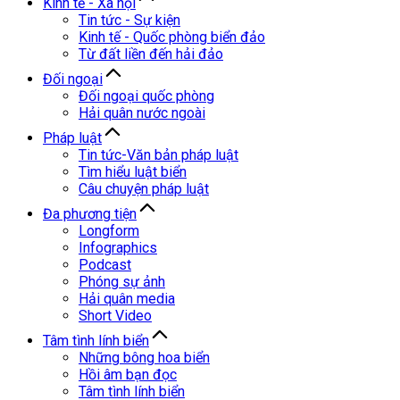
Kinh tế - Xã hội
Tin tức - Sự kiện
Kinh tế - Quốc phòng biển đảo
Từ đất liền đến hải đảo
Đối ngoại
Đối ngoại quốc phòng
Hải quân nước ngoài
Pháp luật
Tin tức-Văn bản pháp luật
Tìm hiểu luật biển
Câu chuyện pháp luật
Đa phương tiện
Longform
Infographics
Podcast
Phóng sự ảnh
Hải quân media
Short Video
Tâm tình lính biển
Những bông hoa biển
Hồi âm bạn đọc
Tâm tình lính biển