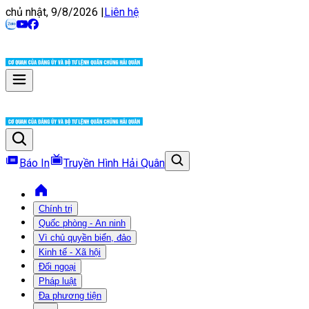
chủ nhật, 9/8/2026
|
Liên hệ
Báo In
Truyền Hình Hải Quân
Chính trị
Quốc phòng - An ninh
Vì chủ quyền biển, đảo
Kinh tế - Xã hội
Đối ngoại
Pháp luật
Đa phương tiện