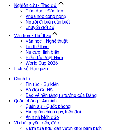
Nghiên cứu - Trao đổi
Giáo dục - Đào tạo
Khoa học công nghệ
Người đi biển cần biết
Chuyển đổi số
Văn hoá - Thể thao
Văn học - Nghệ thuật
Tin thể thao
Nụ cười lính biển
Biển đảo Việt Nam
World Cup 2026
Lịch sử Hải quân
Chính trị
Tin tức - Sự kiện
Bộ đội Cụ Hồ
Bảo vệ nền tảng tư tưởng của Đảng
Quốc phòng - An ninh
Quân sự - Quốc phòng
Hải quân chính quy, hiện đại
An ninh biển đảo
Vì chủ quyền biển, đảo
Điểm tựa ngư dân vươn khơi bám biển