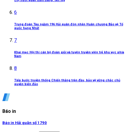
Chị nuôi quân đảm đang, tận tụy
6
Trung đoàn Tàu ngầm 196 Hải quân đón nhận Huân chương Bảo vệ Tổ
quốc hạng Nhất
7
Khai mạc Hội thi cán bộ đoàn giỏi và tuyên truyền viên trẻ khu vực phía
Nam
8
Tiếp bước truyền thống Chiến thắng trận đầu, bảo vệ vững chắc chủ
quyền biển đảo
Báo in
Báo in Hải quân số 1790