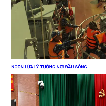
NGỌN LỬA LÝ TƯỞNG NƠI ĐẦU SÓNG