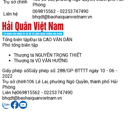
Trụ sở chính
Phòng
069815562 - 02253747490
Liên hệ
bhqdt@baohaiquanvietnam.vn
Tổng biên tập
Đại tá CAO VĂN DÂN
Phó tổng biên tập
Thượng tá NGUYỄN TRỌNG THIẾT
Thượng tá VŨ VĂN HƯỞNG
Giấy phép số
Giấy phép số: 288/GP-BTTTT ngày 10 - 06 -
2022
Trụ sở chính
106 Lê Lai, phường Ngô Quyền, thành phố Hải
Phòng
Liên hệ
069815562 - 02253747490
bhqdt@baohaiquanvietnam.vn