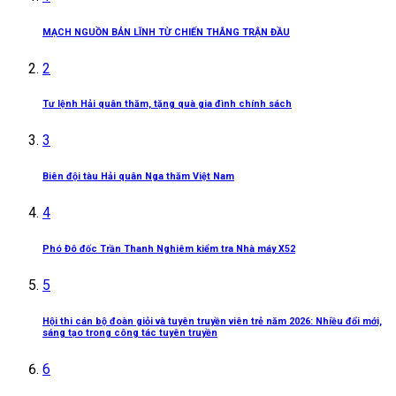
MẠCH NGUỒN BẢN LĨNH TỪ CHIẾN THẮNG TRẬN ĐẦU
2
Tư lệnh Hải quân thăm, tặng quà gia đình chính sách
3
Biên đội tàu Hải quân Nga thăm Việt Nam
4
Phó Đô đốc Trần Thanh Nghiêm kiểm tra Nhà máy X52
5
Hội thi cán bộ đoàn giỏi và tuyên truyền viên trẻ năm 2026: Nhiều đổi mới,
sáng tạo trong công tác tuyên truyền
6