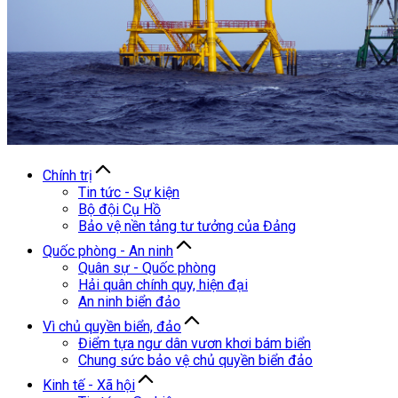
Chính trị
Tin tức - Sự kiện
Bộ đội Cụ Hồ
Bảo vệ nền tảng tư tưởng của Đảng
Quốc phòng - An ninh
Quân sự - Quốc phòng
Hải quân chính quy, hiện đại
An ninh biển đảo
Vì chủ quyền biển, đảo
Điểm tựa ngư dân vươn khơi bám biển
Chung sức bảo vệ chủ quyền biển đảo
Kinh tế - Xã hội