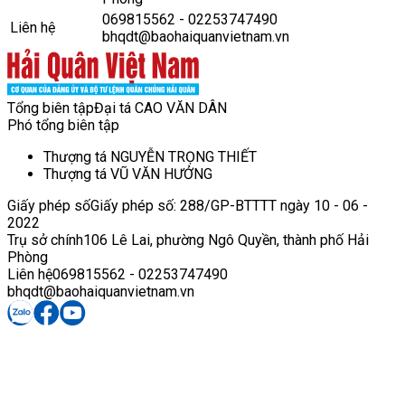
069815562 - 02253747490
Liên hệ
bhqdt@baohaiquanvietnam.vn
Tổng biên tập
Đại tá CAO VĂN DÂN
Phó tổng biên tập
Thượng tá NGUYỄN TRỌNG THIẾT
Thượng tá VŨ VĂN HƯỞNG
Giấy phép số
Giấy phép số: 288/GP-BTTTT ngày 10 - 06 -
2022
Trụ sở chính
106 Lê Lai, phường Ngô Quyền, thành phố Hải
Phòng
Liên hệ
069815562 - 02253747490
bhqdt@baohaiquanvietnam.vn