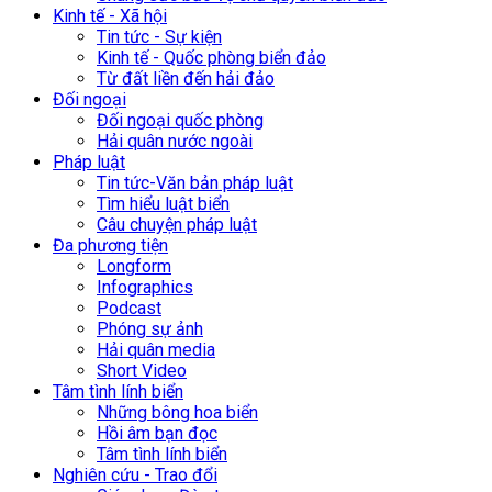
Kinh tế - Xã hội
Tin tức - Sự kiện
Kinh tế - Quốc phòng biển đảo
Từ đất liền đến hải đảo
Đối ngoại
Đối ngoại quốc phòng
Hải quân nước ngoài
Pháp luật
Tin tức-Văn bản pháp luật
Tìm hiểu luật biển
Câu chuyện pháp luật
Đa phương tiện
Longform
Infographics
Podcast
Phóng sự ảnh
Hải quân media
Short Video
Tâm tình lính biển
Những bông hoa biển
Hồi âm bạn đọc
Tâm tình lính biển
Nghiên cứu - Trao đổi