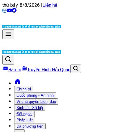
thứ bảy, 8/8/2026
|
Liên hệ
Báo In
Truyền Hình Hải Quân
Chính trị
Quốc phòng - An ninh
Vì chủ quyền biển, đảo
Kinh tế - Xã hội
Đối ngoại
Pháp luật
Đa phương tiện