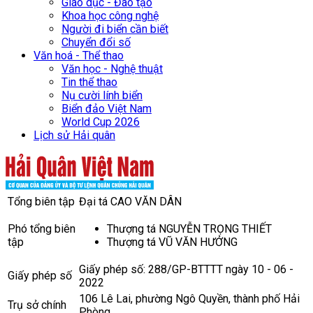
Giáo dục - Đào tạo
Khoa học công nghệ
Người đi biển cần biết
Chuyển đổi số
Văn hoá - Thể thao
Văn học - Nghệ thuật
Tin thể thao
Nụ cười lính biển
Biển đảo Việt Nam
World Cup 2026
Lịch sử Hải quân
Tổng biên tập
Đại tá CAO VĂN DÂN
Phó tổng biên
Thượng tá NGUYỄN TRỌNG THIẾT
tập
Thượng tá VŨ VĂN HƯỞNG
Giấy phép số: 288/GP-BTTTT ngày 10 - 06 -
Giấy phép số
2022
106 Lê Lai, phường Ngô Quyền, thành phố Hải
Trụ sở chính
Phòng