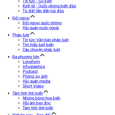
Tin tức - Sự kiện
Kinh tế - Quốc phòng biển đảo
Từ đất liền đến hải đảo
Đối ngoại
Đối ngoại quốc phòng
Hải quân nước ngoài
Pháp luật
Tin tức-Văn bản pháp luật
Tìm hiểu luật biển
Câu chuyện pháp luật
Đa phương tiện
Longform
Infographics
Podcast
Phóng sự ảnh
Hải quân media
Short Video
Tâm tình lính biển
Những bông hoa biển
Hồi âm bạn đọc
Tâm tình lính biển