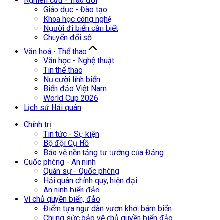
Nghiên cứu - Trao đổi
Giáo dục - Đào tạo
Khoa học công nghệ
Người đi biển cần biết
Chuyển đổi số
Văn hoá - Thể thao
Văn học - Nghệ thuật
Tin thể thao
Nụ cười lính biển
Biển đảo Việt Nam
World Cup 2026
Lịch sử Hải quân
Chính trị
Tin tức - Sự kiện
Bộ đội Cụ Hồ
Bảo vệ nền tảng tư tưởng của Đảng
Quốc phòng - An ninh
Quân sự - Quốc phòng
Hải quân chính quy, hiện đại
An ninh biển đảo
Vì chủ quyền biển, đảo
Điểm tựa ngư dân vươn khơi bám biển
Chung sức bảo vệ chủ quyền biển đảo