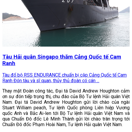
Tàu Hải quân Singapo thăm Cảng Quốc tế Cam
Ranh
Tàu đổ bộ RSS ENDURANCE chuẩn bị cập Cảng Quốc tế Cam
Ranh Đón tàu và sĩ quan, thủy thủ đoàn có cán ...
Thay mặt Đoàn công tác, Đại tá David Andrew Houghton cảm
ơn sự đón tiếp trọng thị, chu đáo của Bộ Tư lệnh Hải quân Việt
Nam. Đại tá David Andrew Houghton gửi lời chào của ngài
Stuart William peach, Tư lệnh Quốc phòng Liên hiệp Vương
quốc Anh và Bắc Ai-len tới Bộ Tư lệnh Hải quân Việt Nam và
qua Chuẩn Đô đốc Lê Minh Thành gửi lời chào trân trọng tới
Chuẩn Đô đốc Phạm Hoài Nam, Tư lệnh Hải quân Việt Nam.