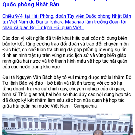
Quốc phòng Nhật Bản
Chiều 9/4, tại Hải Phòng, đoàn Tùy viên Quốc phòng Nhật Bản
tại Việt Nam do Đại tá Isihara Masanao làm trưởng đoàn tới
chào xã giao Bộ Tư lệnh Hải quân Việt...
Các đơn vị kết nghĩa đã triển khai hiệu quả các nội dung biên
bản ký kết, tăng cường trao đổi đoàn và trao đổi chuyên môn.
Đặc biệt, cơ chế tuần tra chung đã góp phần giữ vững sự ổn
định an ninh trật tự trên vùng nước lịch sử và vùng biển giáp
ranh giữa hai nước và trở thành hình mẫu về hợp tác hải quân
của các nước trong khu vực.
Đại tá Nguyễn Văn Bách bày tỏ vui mừng được trở lại thăm Bộ
Tư lệnh Bảo vệ đảo - bờ biển và rất ấn tượng với cơ sở hạ
tầng doanh trại và sự chính quy, chuyên nghiệp của sĩ quan,
binh sĩ. Thời gian tới, hai bên sẽ thúc đẩy các nội dung hợp tác
đã được ký kết nhằm làm sâu sắc hơn nữa quan hệ hợp tác
giữa hải quân hai nước Việt Nam - Campuchia.