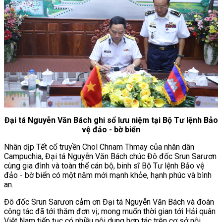
Đại tá Nguyễn Văn Bách ghi sổ lưu niệm tại Bộ Tư lệnh Bảo
vệ đảo - bờ biển
Nhân dịp Tết cổ truyền Chol Chnam Thmay của nhân dân
Campuchia, Đại tá Nguyễn Văn Bách chúc Đô đốc Srun Sarươn
cùng gia đình và toàn thể cán bộ, binh sĩ Bộ Tư lệnh Bảo vệ
đảo - bờ biển có một năm mới mạnh khỏe, hạnh phúc và bình
an.
Đô đốc Srun Sarươn cảm ơn Đại tá Nguyễn Văn Bách và đoàn
công tác đã tới thăm đơn vị; mong muốn thời gian tới Hải quân
Việt Nam tiếp tục có nhiều nội dung hợp tác trên cơ sở nội