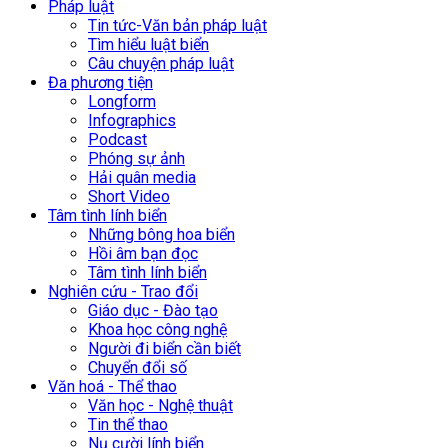
Pháp luật
Tin tức-Văn bản pháp luật
Tìm hiểu luật biển
Câu chuyện pháp luật
Đa phương tiện
Longform
Infographics
Podcast
Phóng sự ảnh
Hải quân media
Short Video
Tâm tình lính biển
Những bông hoa biển
Hồi âm bạn đọc
Tâm tình lính biển
Nghiên cứu - Trao đổi
Giáo dục - Đào tạo
Khoa học công nghệ
Người đi biển cần biết
Chuyển đổi số
Văn hoá - Thể thao
Văn học - Nghệ thuật
Tin thể thao
Nụ cười lính biển