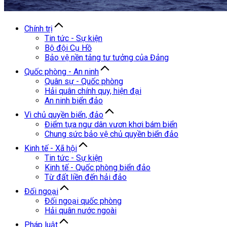
Chính trị
Tin tức - Sự kiện
Bộ đội Cụ Hồ
Bảo vệ nền tảng tư tưởng của Đảng
Quốc phòng - An ninh
Quân sự - Quốc phòng
Hải quân chính quy, hiện đại
An ninh biển đảo
Vì chủ quyền biển, đảo
Điểm tựa ngư dân vươn khơi bám biển
Chung sức bảo vệ chủ quyền biển đảo
Kinh tế - Xã hội
Tin tức - Sự kiện
Kinh tế - Quốc phòng biển đảo
Từ đất liền đến hải đảo
Đối ngoại
Đối ngoại quốc phòng
Hải quân nước ngoài
Pháp luật