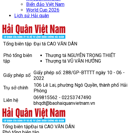
Biển đảo Việt Nam
World Cup 2026
Lịch sử Hải quân
Tổng biên tập
Đại tá CAO VĂN DÂN
Phó tổng biên
Thượng tá NGUYỄN TRỌNG THIẾT
tập
Thượng tá VŨ VĂN HƯỞNG
Giấy phép số: 288/GP-BTTTT ngày 10 - 06 -
Giấy phép số
2022
106 Lê Lai, phường Ngô Quyền, thành phố Hải
Trụ sở chính
Phòng
069815562 - 02253747490
Liên hệ
bhqdt@baohaiquanvietnam.vn
Tổng biên tập
Đại tá CAO VĂN DÂN
Phó tổng biên tập