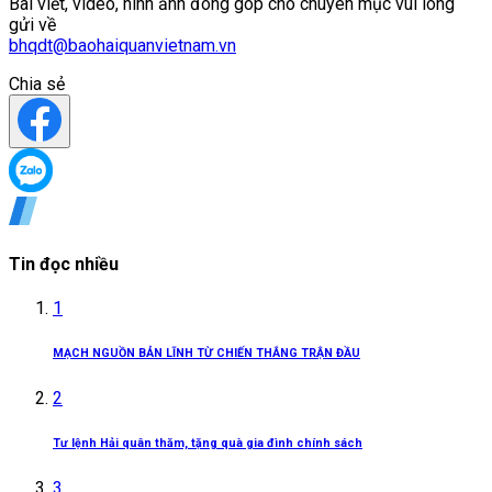
Bài viết, video, hình ảnh đóng góp cho chuyên mục vui lòng
gửi về
bhqdt@baohaiquanvietnam.vn
Chia sẻ
Tin đọc nhiều
1
MẠCH NGUỒN BẢN LĨNH TỪ CHIẾN THẮNG TRẬN ĐẦU
2
Tư lệnh Hải quân thăm, tặng quà gia đình chính sách
3