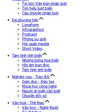
Tin tức-Văn bản pháp luật
Tìm hiểu luật biển
Câu chuyện pháp luật
Đa phương tiện
Longform
Infographics
Podcast
Phóng sự ảnh
Hải quân media
Short Video
Tâm tình lính biển
Những bông hoa biển
Hồi âm bạn đọc
Tâm tình lính biển
Nghiên cứu - Trao đổi
Giáo dục - Đào tạo
Khoa học công nghệ
Người đi biển cần biết
Chuyển đổi số
Văn hoá - Thể thao
Văn học - Nghệ thuật