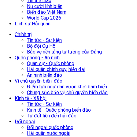
Tin thể thao
Nụ cười lính biển
Biển đảo Việt Nam
World Cup 2026
Lịch sử Hải quân
Chính trị
Tin tức - Sự kiện
Bộ đội Cụ Hồ
Bảo vệ nền tảng tư tưởng của Đảng
Quốc phòng - An ninh
Quân sự - Quốc phòng
Hải quân chính quy, hiện đại
An ninh biển đảo
Vì chủ quyền biển, đảo
Điểm tựa ngư dân vươn khơi bám biển
Chung sức bảo vệ chủ quyền biển đảo
Kinh tế - Xã hội
Tin tức - Sự kiện
Kinh tế - Quốc phòng biển đảo
Từ đất liền đến hải đảo
Đối ngoại
Đối ngoại quốc phòng
Hải quân nước ngoài