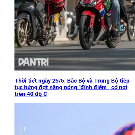
Thời tiết ngày 25/5: Bắc Bộ và Trung Bộ tiếp
tục hứng đợt nắng nóng "đỉnh điểm", có nơi
trên 40 độ C