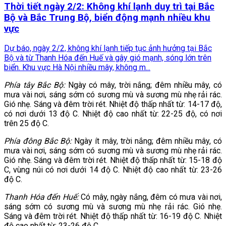
Thời tiết ngày 2/2: Không khí lạnh duy trì tại Bắc
Bộ và Bắc Trung Bộ, biển động mạnh nhiều khu
vực
Dự báo, ngày 2/2, không khí lạnh tiếp tục ảnh hưởng tại Bắc
Bộ và từ Thanh Hóa đến Huế và gây gió mạnh, sóng lớn trên
biển. Khu vực Hà Nội nhiều mây, không m...
Phía tây Bắc Bộ:
Ngày có mây, trời nắng; đêm nhiều mây, có
mưa vài nơi, sáng sớm có sương mù và sương mù nhẹ rải rác.
Gió nhẹ. Sáng và đêm trời rét. Nhiệt độ thấp nhất từ: 14-17 độ,
có nơi dưới 13 độ C. Nhiệt độ cao nhất từ: 22-25 độ, có nơi
trên 25 độ C.
Phía đông Bắc Bộ:
Ngày ít mây, trời nắng; đêm nhiều mây, có
mưa vài nơi, sáng sớm có sương mù và sương mù nhẹ rải rác.
Gió nhẹ. Sáng và đêm trời rét. Nhiệt độ thấp nhất từ: 15-18 độ
C, vùng núi có nơi dưới 14 độ C. Nhiệt độ cao nhất từ: 23-26
độ C.
Thanh Hóa đến Huế:
Có mây, ngày nắng, đêm có mưa vài nơi,
sáng sớm có sương mù và sương mù nhẹ rải rác. Gió nhẹ.
Sáng và đêm trời rét. Nhiệt độ thấp nhất từ: 16-19 độ C. Nhiệt
độ cao nhất từ: 23-26 độ C.