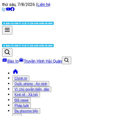
thứ sáu, 7/8/2026
|
Liên hệ
Báo In
Truyền Hình Hải Quân
Chính trị
Quốc phòng - An ninh
Vì chủ quyền biển, đảo
Kinh tế - Xã hội
Đối ngoại
Pháp luật
Đa phương tiện