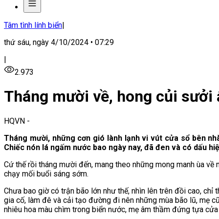
Tâm tình lính biển
|
thứ sáu, ngày 4/10/2024 • 07:29
|
2.973
Tháng mười về, hong củi sưởi
HQVN
-
Tháng mười, những cơn gió lành lạnh vi vút cửa sổ bên nh
Chiếc nón lá ngấm nước bao ngày nay, đã đen và có dấu hiệ
Cứ thế rồi tháng mười đến, mang theo những mong manh ùa về nơi
chạy mối buổi sáng sớm.
Chưa bao giờ có trận bão lớn như thế, nhìn lên trên đồi cao, c
gia cố, làm đê và cải tạo đường đi nên những mùa bão lũ, mẹ cũ
nhiêu hoa màu chìm trong biển nước, mẹ âm thầm đứng tựa cửa 