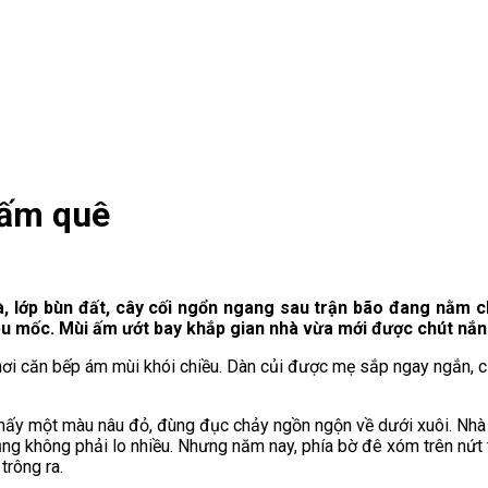
 ấm quê
à, lớp bùn đất, cây cối ngổn ngang sau trận bão đang nằm ch
u mốc. Mùi ấm ướt bay khắp gian nhà vừa mới được chút nắng 
 căn bếp ám mùi khói chiều. Dàn củi được mẹ sắp ngay ngắn, củi 
hỉ thấy một màu nâu đỏ, đùng đục chảy ngồn ngộn về dưới xuôi. N
ng không phải lo nhiều. Nhưng năm nay, phía bờ đê xóm trên nứt 
trông ra.