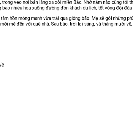
 trong veo nơi bản làng xa xôi miền Bắc. Nhớ năm nào cũng tới t
ng bao nhiêu hoa xuống đường đón khách du lịch, tết vòng đội đầ
tâm hồn mỏng manh vừa trải qua giông bão. Mẹ sẽ gói những phần 
mới mẻ đến với quê nhà. Sau bão, trời lại sáng, và tháng mười về,
về