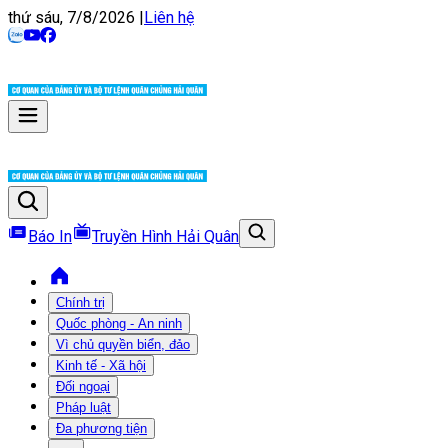
thứ sáu, 7/8/2026
|
Liên hệ
Báo In
Truyền Hình Hải Quân
Chính trị
Quốc phòng - An ninh
Vì chủ quyền biển, đảo
Kinh tế - Xã hội
Đối ngoại
Pháp luật
Đa phương tiện