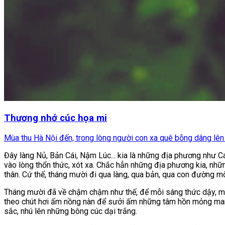
Thương nhớ cúc họa mi
Mùa thu Hà Nội đến, trong lòng người con xa quê bỗng dâng lên m
Đây làng Nủ, Bản Cái, Nậm Lúc... kia là những địa phương như Ca
vào lòng thổn thức, xót xa. Chắc hẳn những địa phương kia, nhữ
thân. Cứ thế, tháng mười đi qua làng, qua bản, qua con đường 
Tháng mười đã về chậm chậm như thế, để mỗi sáng thức dậy, mẹ 
theo chút hơi ấm nồng nàn để sưởi ấm những tâm hồn mỏng manh n
sắc, nhú lên những bông cúc dại trắng.