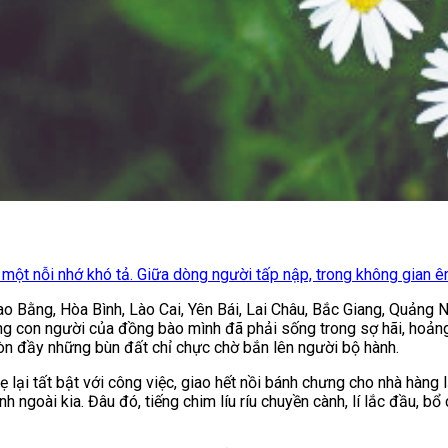
ột nỗi nhớ khó tả. Giữa dòng người tấp nập, trong không gian êm 
o Bằng, Hòa Bình, Lào Cai, Yên Bái, Lai Châu, Bắc Giang, Quảng Ni
ng con người của đồng bào mình đã phải sống trong sợ hãi, hoảng 
mòn đầy những bùn đất chỉ chực chờ bắn lên người bộ hành.
lại tất bật với công việc, giao hết nồi bánh chưng cho nhà hàng
goài kia. Đâu đó, tiếng chim líu ríu chuyền cành, lí lắc đầu, b