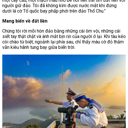
một cây cầu, một mạch máu nhỏ bé nối liền trái tim đất liền với
người giữ đảo. Tôi đã không kìm được nước mắt khi đứng
dưới lá cờ Tổ quốc bay phấp phới trên đảo Thổ Chu.”
Mang biển về đất liền
Chúng tôi rời mỗi hòn đảo bằng những cái ôm vội, những cái
siết tay thật chặt và ánh mắt bịn rịn của người ở lại. Khi tàu kéo
còi chào từ biệt, ngoảnh lại phía sau, chỉ thấy màu cờ đỏ thắm
vẫn kiêu hãnh tung bay giữa biển trời.