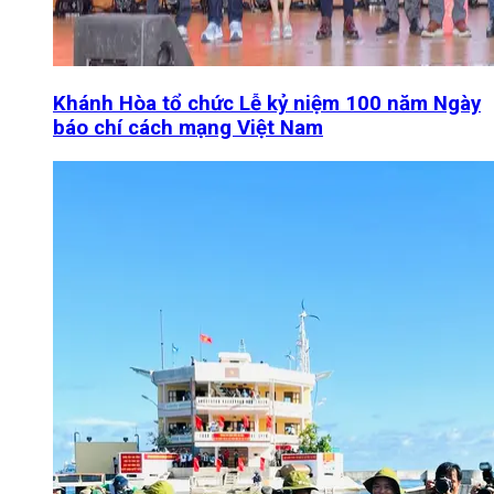
Khánh Hòa tổ chức Lễ kỷ niệm 100 năm Ngày
báo chí cách mạng Việt Nam