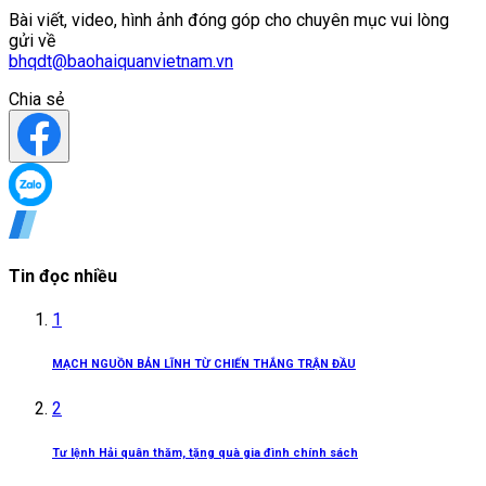
Bài viết, video, hình ảnh đóng góp cho chuyên mục vui lòng
gửi về
bhqdt@baohaiquanvietnam.vn
Chia sẻ
Tin đọc nhiều
1
MẠCH NGUỒN BẢN LĨNH TỪ CHIẾN THẮNG TRẬN ĐẦU
2
Tư lệnh Hải quân thăm, tặng quà gia đình chính sách