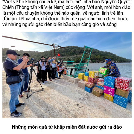
"Viết về họ không chỉ là kể, mà là tri ân", nhà báo Nguyễn Quyết
Chiến (Thông tấn xã Việt Nam) xúc động. Với anh, mỗi hòn đảo
là một câu chuyện không thể nào quên: về người lính trẻ lần
đầu ăn Tết xa nhà, chỉ được thấy mẹ qua màn hình điện thoại;
về những người gác đèn biển bầu bạn cùng gió và sóng.
Những món quà từ khắp miền đất nước gửi ra đảo