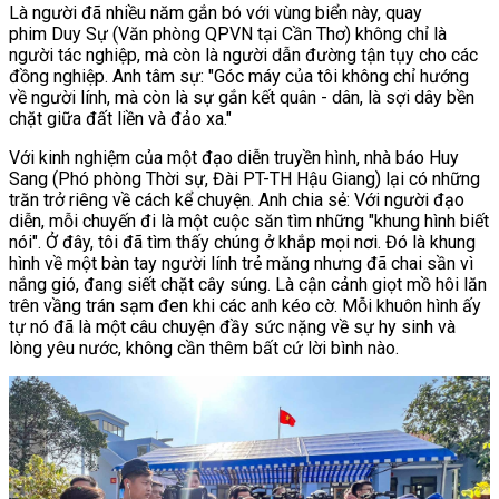
Là người đã nhiều năm gắn bó với vùng biển này, quay
phim Duy Sự (Văn phòng QPVN tại Cần Thơ) không chỉ là
người tác nghiệp, mà còn là người dẫn đường tận tụy cho các
đồng nghiệp. Anh tâm sự: "Góc máy của tôi không chỉ hướng
về người lính, mà còn là sự gắn kết quân - dân, là sợi dây bền
chặt giữa đất liền và đảo xa."
Với kinh nghiệm của một đạo diễn truyền hình, nhà báo Huy
Sang (Phó phòng Thời sự, Đài PT-TH Hậu Giang) lại có những
trăn trở riêng về cách kể chuyện. Anh chia sẻ: Với người đạo
diễn, mỗi chuyến đi là một cuộc săn tìm những "khung hình biết
nói". Ở đây, tôi đã tìm thấy chúng ở khắp mọi nơi. Đó là khung
hình về một bàn tay người lính trẻ măng nhưng đã chai sần vì
nắng gió, đang siết chặt cây súng. Là cận cảnh giọt mồ hôi lăn
trên vầng trán sạm đen khi các anh kéo cờ. Mỗi khuôn hình ấy
tự nó đã là một câu chuyện đầy sức nặng về sự hy sinh và
lòng yêu nước, không cần thêm bất cứ lời bình nào.