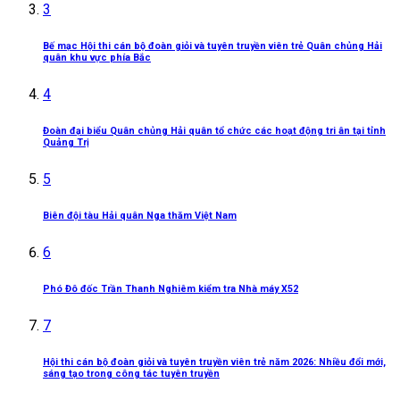
3
Bế mạc Hội thi cán bộ đoàn giỏi và tuyên truyền viên trẻ Quân chủng Hải
quân khu vực phía Bắc
4
Đoàn đại biểu Quân chủng Hải quân tổ chức các hoạt động tri ân tại tỉnh
Quảng Trị
5
Biên đội tàu Hải quân Nga thăm Việt Nam
6
Phó Đô đốc Trần Thanh Nghiêm kiểm tra Nhà máy X52
7
Hội thi cán bộ đoàn giỏi và tuyên truyền viên trẻ năm 2026: Nhiều đổi mới,
sáng tạo trong công tác tuyên truyền