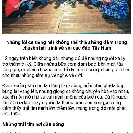
Những lời ca tiếng hát không thể thiếu hằng đêm trong
chuyến hải trình về với các đảo Tây Nam
12 ngày trên biển không dài, nhưng đủ để những người xa lạ
trở thành tri kỷ. Giữa những bữa cơm đạm bạc, bên mạn tàu
lộng gió, dưới ánh hoàng hôn đổ dài trên boong, chúng tôi chia
cho nhau những tâm sự về nghề, về đời.
Đêm xuống, khi con tàu lặng lẽ rẽ sóng, tiếng đàn ghi-ta bập
bùng lại vang lên, những giọng ca không chuyên hòa vào nhau,
xua đi nỗi nhớ nhà và cái mênh mông của biển cả. Dù là người
lần đầu ra khơi hay người đã thuộc từng con sóng, ai cũng
cảm thấy trái tim mình lớn thêm lên, mang trong đó một phần
của biển.
Những trái tim nơi đầu sóng