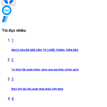
Tin đọc nhiều
1
MẠCH NGUỒN BẢN LĨNH TỪ CHIẾN THẮNG TRẬN ĐẦU
2
Tư lệnh Hải quân thăm, tặng quà gia đình chính sách
3
Biên đội tàu Hải quân Nga thăm Việt Nam
4