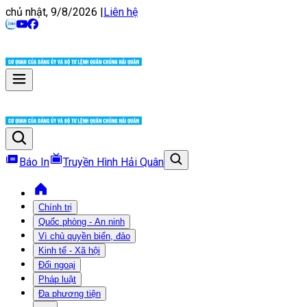
chủ nhật, 9/8/2026
|
Liên hệ
Báo In
Truyền Hình Hải Quân
Chính trị
Quốc phòng - An ninh
Vì chủ quyền biển, đảo
Kinh tế - Xã hội
Đối ngoại
Pháp luật
Đa phương tiện