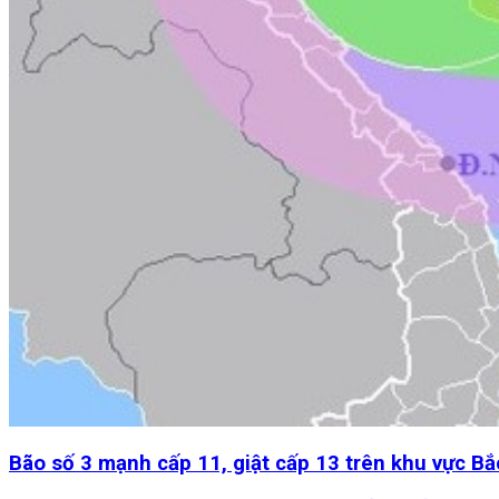
Bão số 3 mạnh cấp 11, giật cấp 13 trên khu vực B