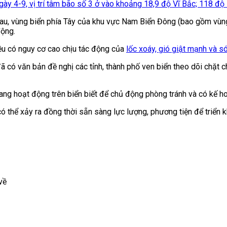
ày 4-9, vị trí tâm bão số 3 ở vào khoảng 18,9 độ Vĩ Bắc; 118 độ K
Mau, vùng biển phía Tây của khu vực Nam Biển Đông (bao gồm vù
động.
ều có nguy cơ cao chịu tác động của
lốc xoáy, gió giật mạnh và só
 có văn bản đề nghị các tỉnh, thành phố ven biển theo dõi chặt c
ang hoạt động trên biển biết để chủ động phòng tránh và có kế h
 có thể xảy ra đồng thời sẵn sàng lực lượng, phương tiện để triển 
về