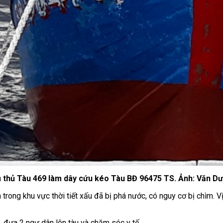
 thủ Tàu 469 làm dây cứu kéo Tàu BĐ 96475 TS. Ảnh: Văn D
 trong khu vực thời tiết xấu đã bị phá nước, có nguy cơ bị chìm. 
 đưa 2 ngư dân lên tàu và chăm sóc y tế.