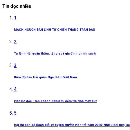
Tin đọc nhiều
1
MẠCH NGUỒN BẢN LĨNH TỪ CHIẾN THẮNG TRẬN ĐẦU
2
Tư lệnh Hải quân thăm, tặng quà gia đình chính sách
3
Biên đội tàu Hải quân Nga thăm Việt Nam
4
Phó Đô đốc Trần Thanh Nghiêm kiểm tra Nhà máy X52
5
Hội thi cán bộ đoàn giỏi và tuyên truyền viên trẻ năm 2026: Nhiều đổi mới, 