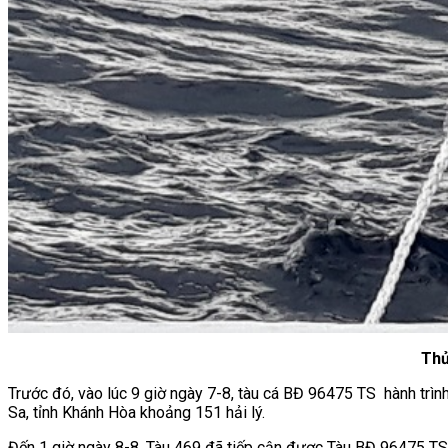
Thủ
Trước đó, vào lúc 9 giờ ngày 7-8, tàu cá BĐ 96475 TS hành trình
Sa, tỉnh Khánh Hòa khoảng 151 hải lý.
Đến 1 giờ ngày 8-8, Tàu 469 đã tiếp cận được Tàu BĐ 96475 TS,