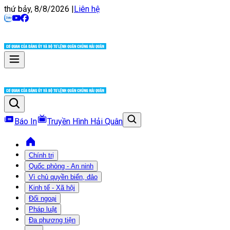
thứ bảy, 8/8/2026
|
Liên hệ
Báo In
Truyền Hình Hải Quân
Chính trị
Quốc phòng - An ninh
Vì chủ quyền biển, đảo
Kinh tế - Xã hội
Đối ngoại
Pháp luật
Đa phương tiện