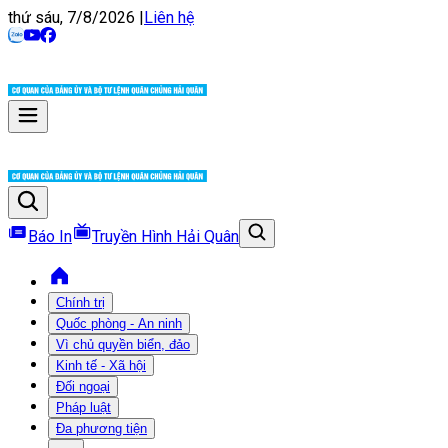
thứ sáu, 7/8/2026
|
Liên hệ
Báo In
Truyền Hình Hải Quân
Chính trị
Quốc phòng - An ninh
Vì chủ quyền biển, đảo
Kinh tế - Xã hội
Đối ngoại
Pháp luật
Đa phương tiện