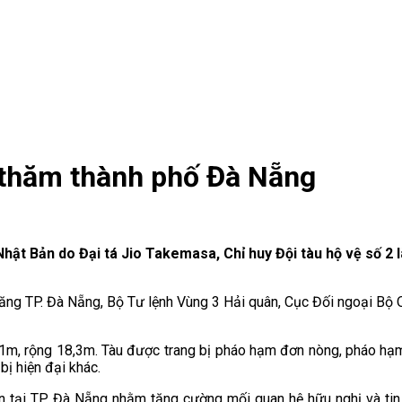
 thăm thành phố Đà Nẵng
Nhật Bản do Đại tá Jio Takemasa, Chỉ huy Đội tàu hộ vệ số 2
 năng TP. Đà Nẵng, Bộ Tư lệnh Vùng 3 Hải quân, Cục Đối ngoại B
51m, rộng 18,3m. Tàu được trang bị pháo hạm đơn nòng, pháo hạm
bị hiện đại khác.
 tại TP. Đà Nẵng nhằm tăng cường mối quan hệ hữu nghị và tin 