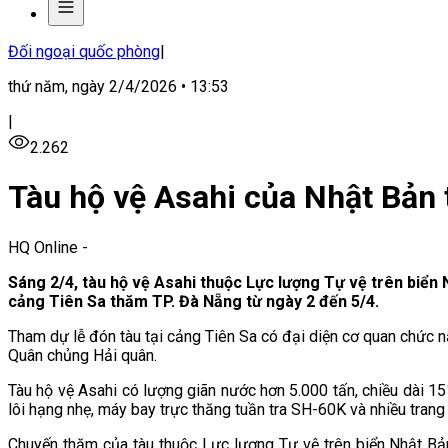
Đối ngoại quốc phòng
|
thứ năm, ngày 2/4/2026 • 13:53
|
2.262
Tàu hộ vệ Asahi của Nhật Bản
HQ Online
-
Sáng 2/4, tàu hộ
vệ Asahi thuộc Lực lượng Tự vệ trên biển 
cảng Tiên Sa thăm TP. Đà Nẵng từ ngày 2 đến 5/4.
Tham dự lễ đón tàu tại cảng Tiên Sa có đại diện cơ quan chức
Quân chủng Hải quân.
Tàu hộ vệ Asahi có lượng giãn nước hơn 5.000 tấn, chiều dài 1
lôi hạng nhẹ, máy bay trực thăng tuần tra SH-60K và nhiều trang 
Chuyến thăm của tàu thuộc Lực lượng Tự vệ trên biển Nhật Bản