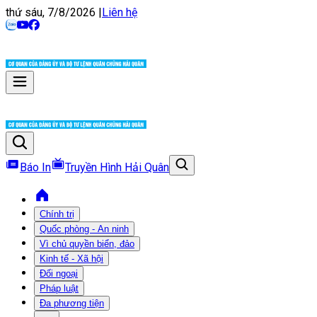
thứ sáu, 7/8/2026
|
Liên hệ
Báo In
Truyền Hình Hải Quân
Chính trị
Quốc phòng - An ninh
Vì chủ quyền biển, đảo
Kinh tế - Xã hội
Đối ngoại
Pháp luật
Đa phương tiện