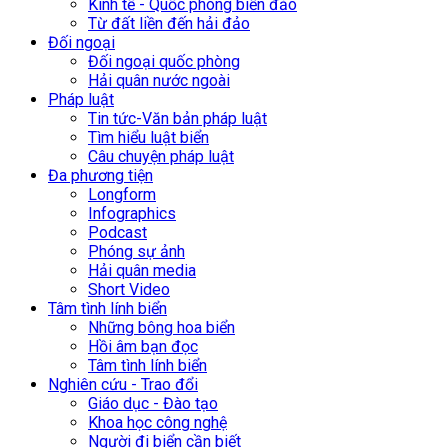
Kinh tế - Quốc phòng biển đảo
Từ đất liền đến hải đảo
Đối ngoại
Đối ngoại quốc phòng
Hải quân nước ngoài
Pháp luật
Tin tức-Văn bản pháp luật
Tìm hiểu luật biển
Câu chuyện pháp luật
Đa phương tiện
Longform
Infographics
Podcast
Phóng sự ảnh
Hải quân media
Short Video
Tâm tình lính biển
Những bông hoa biển
Hồi âm bạn đọc
Tâm tình lính biển
Nghiên cứu - Trao đổi
Giáo dục - Đào tạo
Khoa học công nghệ
Người đi biển cần biết