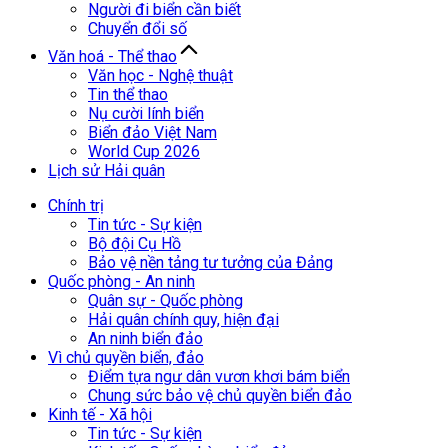
Người đi biển cần biết
Chuyển đổi số
Văn hoá - Thể thao
Văn học - Nghệ thuật
Tin thể thao
Nụ cười lính biển
Biển đảo Việt Nam
World Cup 2026
Lịch sử Hải quân
Chính trị
Tin tức - Sự kiện
Bộ đội Cụ Hồ
Bảo vệ nền tảng tư tưởng của Đảng
Quốc phòng - An ninh
Quân sự - Quốc phòng
Hải quân chính quy, hiện đại
An ninh biển đảo
Vì chủ quyền biển, đảo
Điểm tựa ngư dân vươn khơi bám biển
Chung sức bảo vệ chủ quyền biển đảo
Kinh tế - Xã hội
Tin tức - Sự kiện