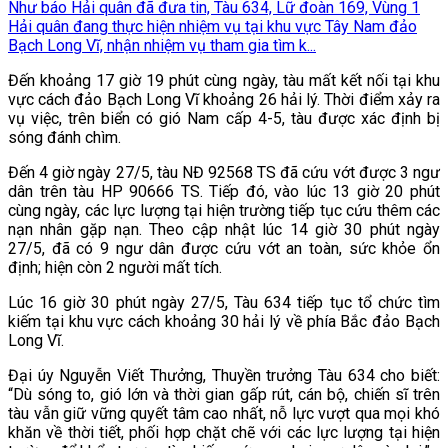
Như báo Hải quân đã đưa tin, Tàu 634, Lữ đoàn 169, Vùng 1
Hải quân đang thực hiện nhiệm vụ tại khu vực Tây Nam đảo
Bạch Long Vĩ, nhận nhiệm vụ tham gia tìm k...
Đến khoảng 17 giờ 19 phút cùng ngày, tàu mất kết nối tại khu
vực cách đảo Bạch Long Vĩ khoảng 26 hải lý. Thời điểm xảy ra
vụ việc, trên biển có gió Nam cấp 4-5, tàu được xác định bị
sóng đánh chìm.
Đến 4 giờ ngày 27/5, tàu NĐ 92568 TS đã cứu vớt được 3 ngư
dân trên tàu HP 90666 TS. Tiếp đó, vào lúc 13 giờ 20 phút
cùng ngày, các lực lượng tại hiện trường tiếp tục cứu thêm các
nạn nhân gặp nạn. Theo cập nhật lúc 14 giờ 30 phút ngày
27/5, đã có 9 ngư dân được cứu vớt an toàn, sức khỏe ổn
định; hiện còn 2 người mất tích.
Lúc 16 giờ 30 phút ngày 27/5, Tàu 634 tiếp tục tổ chức tìm
kiếm tại khu vực cách khoảng 30 hải lý về phía Bắc đảo Bạch
Long Vĩ.
Đại úy Nguyễn Viết Thưởng, Thuyền trưởng Tàu 634 cho biết:
“Dù sóng to, gió lớn và thời gian gấp rút, cán bộ, chiến sĩ trên
tàu vẫn giữ vững quyết tâm cao nhất, nỗ lực vượt qua mọi khó
khăn về thời tiết, phối hợp chặt chẽ với các lực lượng tại hiện