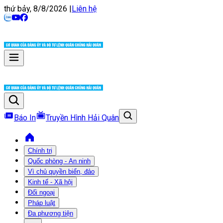
thứ bảy, 8/8/2026
|
Liên hệ
Báo In
Truyền Hình Hải Quân
Chính trị
Quốc phòng - An ninh
Vì chủ quyền biển, đảo
Kinh tế - Xã hội
Đối ngoại
Pháp luật
Đa phương tiện