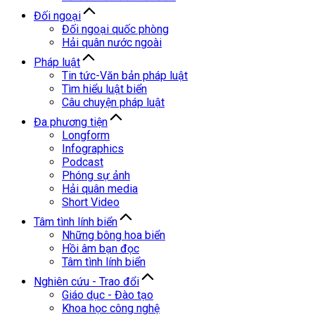
Đối ngoại
Đối ngoại quốc phòng
Hải quân nước ngoài
Pháp luật
Tin tức-Văn bản pháp luật
Tìm hiểu luật biển
Câu chuyện pháp luật
Đa phương tiện
Longform
Infographics
Podcast
Phóng sự ảnh
Hải quân media
Short Video
Tâm tình lính biển
Những bông hoa biển
Hồi âm bạn đọc
Tâm tình lính biển
Nghiên cứu - Trao đổi
Giáo dục - Đào tạo
Khoa học công nghệ