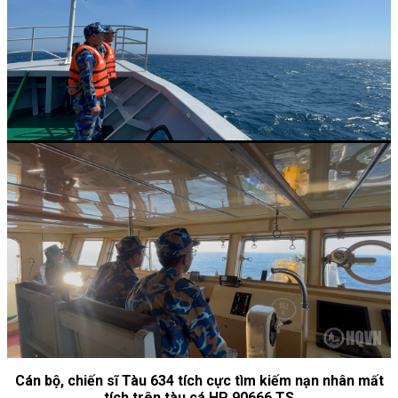
Cán bộ, chiến sĩ Tàu 634 tích cực tìm kiếm nạn nhân mất
tích trên tàu cá HP 90666 TS