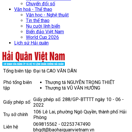
Chuyển đổi số
Văn hoá - Thể thao
Văn học - Nghệ thuật
Tin thể thao
Nụ cười lính biển
Biển đảo Việt Nam
World Cup 2026
Lịch sử Hải quân
Tổng biên tập
Đại tá CAO VĂN DÂN
Phó tổng biên
Thượng tá NGUYỄN TRỌNG THIẾT
tập
Thượng tá VŨ VĂN HƯỞNG
Giấy phép số: 288/GP-BTTTT ngày 10 - 06 -
Giấy phép số
2022
106 Lê Lai, phường Ngô Quyền, thành phố Hải
Trụ sở chính
Phòng
069815562 - 02253747490
Liên hệ
bhqdt@baohaiquanvietnam.vn