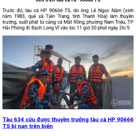
Trước đó, tàu cá HP 90666 TS, do ông Lê Ngọc Năm (
sinh
năm 1983, quê xã Tiên Trang, tỉnh Thanh Hóa
) làm thuyền
trưởng, xuất phát từ cảng cá Mắt Rồng, phường Nam Triệu, TP
Hải Phòng đi Bạch Long Vĩ vào lúc 11 giờ 30 phút ngày 26/5.
Tàu 634 cứu được thuyền trưởng tàu cá HP 90666
TS bị nạn trên biển