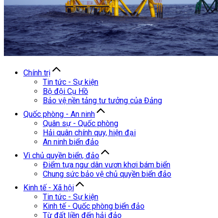
Chính trị
Tin tức - Sự kiện
Bộ đội Cụ Hồ
Bảo vệ nền tảng tư tưởng của Đảng
Quốc phòng - An ninh
Quân sự - Quốc phòng
Hải quân chính quy, hiện đại
An ninh biển đảo
Vì chủ quyền biển, đảo
Điểm tựa ngư dân vươn khơi bám biển
Chung sức bảo vệ chủ quyền biển đảo
Kinh tế - Xã hội
Tin tức - Sự kiện
Kinh tế - Quốc phòng biển đảo
Từ đất liền đến hải đảo