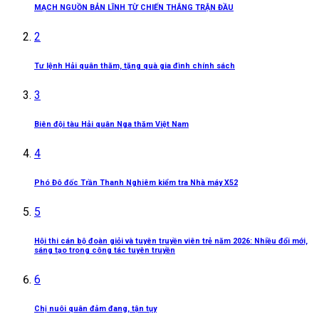
MẠCH NGUỒN BẢN LĨNH TỪ CHIẾN THẮNG TRẬN ĐẦU
2
Tư lệnh Hải quân thăm, tặng quà gia đình chính sách
3
Biên đội tàu Hải quân Nga thăm Việt Nam
4
Phó Đô đốc Trần Thanh Nghiêm kiểm tra Nhà máy X52
5
Hội thi cán bộ đoàn giỏi và tuyên truyền viên trẻ năm 2026: Nhiều đổi mới,
sáng tạo trong công tác tuyên truyền
6
Chị nuôi quân đảm đang, tận tụy