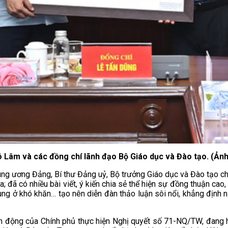
ô Lâm và các đồng chí lãnh đạo Bộ Giáo dục và Đào tạo. (Ả
rung ương Đảng, Bí thư Đảng uỷ, Bộ trưởng Giáo dục và Đào tạo 
; đã có nhiều bài viết, ý kiến chia sẻ thể hiện sự đồng thuận cao,
 vùng ở khó khăn… tạo nên diễn đàn thảo luận sôi nổi, khẳng định 
 động của Chính phủ thực hiện Nghị quyết số 71-NQ/TW, đang hoàn