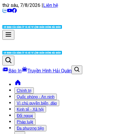
thứ sáu, 7/8/2026
|
Liên hệ
Báo In
Truyền Hình Hải Quân
Chính trị
Quốc phòng - An ninh
Vì chủ quyền biển, đảo
Kinh tế - Xã hội
Đối ngoại
Pháp luật
Đa phương tiện