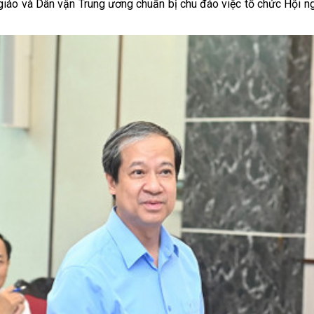
giáo và Dân vận Trung ương chuẩn bị chu đáo việc tổ chức Hội nghị