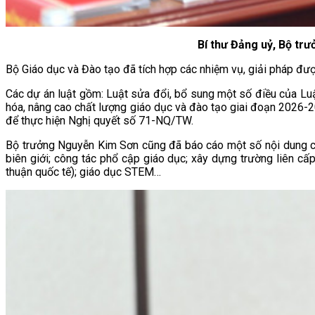
Bí thư Đảng uỷ, Bộ tr
Bộ Giáo dục và Đào tạo đã tích hợp các nhiệm vụ, giải pháp đượ
Các dự án luật gồm: Luật sửa đổi, bổ sung một số điều của Luậ
hóa, nâng cao chất lượng giáo dục và đào tạo giai đoạn 2026-2
để thực hiện Nghị quyết số 71-NQ/TW.
Bộ trưởng Nguyễn Kim Sơn cũng đã báo cáo một số nội dung cụ th
biên giới; công tác phổ cập giáo dục; xây dựng trường liên cấ
thuận quốc tế); giáo dục STEM…