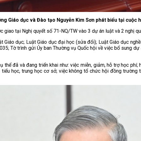
ưởng Giáo dục và Đào tạo Nguyễn Kim Sơn phát biểu tại cuộc
c giao tại Nghị quyết số 71-NQ/TW vào 3 dự án luật và 2 nghị quy
t Giáo dục; Luật Giáo dục đại học (sửa đổi); Luật Giáo dục nghề 
035; Tờ trình gửi Ủy ban Thường vụ Quốc hội về việc bổ sung dự 
ể đã và đang triển khai như: việc miễn, giảm, hỗ trợ học phí; h
p tiểu học, trung học cơ sở; việc không tổ chức hội đồng trường 