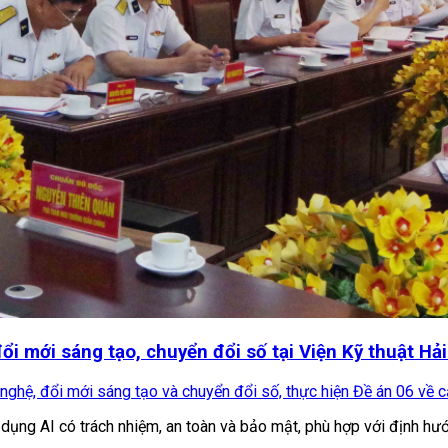
ổi mới sáng tạo, chuyển đổi số tại Viện Kỹ thuật Hả
nghệ, đổi mới sáng tạo và chuyển đổi số, thực hiện Đề án 06 về cả
dụng AI có trách nhiệm, an toàn và bảo mật, phù hợp với định hướn