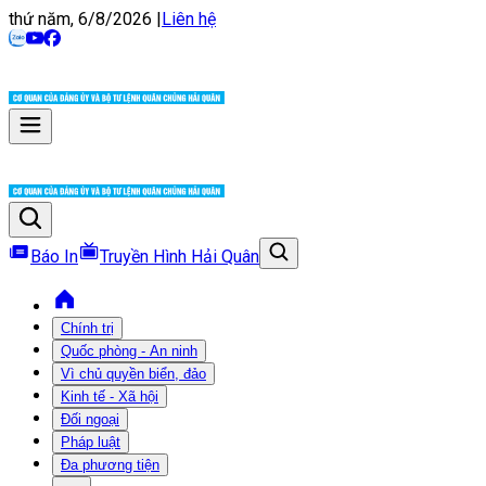
thứ năm, 6/8/2026
|
Liên hệ
Báo In
Truyền Hình Hải Quân
Chính trị
Quốc phòng - An ninh
Vì chủ quyền biển, đảo
Kinh tế - Xã hội
Đối ngoại
Pháp luật
Đa phương tiện