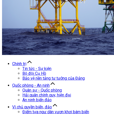
Chính trị
Tin tức - Sự kiện
Bộ đội Cụ Hồ
Bảo vệ nền tảng tư tưởng của Đảng
Quốc phòng - An ninh
Quân sự - Quốc phòng
Hải quân chính quy, hiện đại
An ninh biển đảo
Vì chủ quyền biển, đảo
Điểm tựa ngư dân vươn khơi bám biển