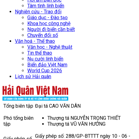
Tâm tình lính biển
Nghiên cứu - Trao đổi
Giáo dục - Đào tạo
Khoa học công nghệ
Người đi biển cần biết
Chuyển đổi số
Văn hoá - Thể thao
Văn học - Nghệ thuật
Tin thể thao
Nụ cười lính biển
Biển đảo Việt Nam
World Cup 2026
Lịch sử Hải quân
Tổng biên tập
Đại tá CAO VĂN DÂN
Phó tổng biên
Thượng tá NGUYỄN TRỌNG THIẾT
tập
Thượng tá VŨ VĂN HƯỞNG
Giấy phép số: 288/GP-BTTTT ngày 10 - 06 -
Giấy phép số