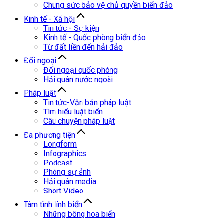
Chung sức bảo vệ chủ quyền biển đảo
Kinh tế - Xã hội
Tin tức - Sự kiện
Kinh tế - Quốc phòng biển đảo
Từ đất liền đến hải đảo
Đối ngoại
Đối ngoại quốc phòng
Hải quân nước ngoài
Pháp luật
Tin tức-Văn bản pháp luật
Tìm hiểu luật biển
Câu chuyện pháp luật
Đa phương tiện
Longform
Infographics
Podcast
Phóng sự ảnh
Hải quân media
Short Video
Tâm tình lính biển
Những bông hoa biển