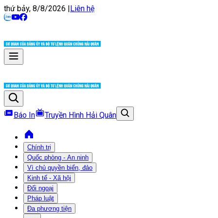
thứ bảy, 8/8/2026
|
Liên hệ
Báo In
Truyền Hình Hải Quân
Chính trị
Quốc phòng - An ninh
Vì chủ quyền biển, đảo
Kinh tế - Xã hội
Đối ngoại
Pháp luật
Đa phương tiện