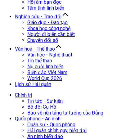
Hồi âm bạn đọc
Tâm tình lính biển
Nghiên cứu - Trao đổi
Giáo dục - Đào tạo
Khoa học công nghệ
Người đi biển cần biết
Chuyển đổi số
Văn hoá - Thể thao
Văn học - Nghệ thuật
Tin thể thao
Nụ cười lính biển
Biển đảo Việt Nam
World Cup 2026
Lịch sử Hải quân
Chính trị
Tin tức - Sự kiện
Bộ đội Cụ Hồ
Bảo vệ nền tảng tư tưởng của Đảng
Quốc phòng - An ninh
Quân sự - Quốc phòng
Hải quân chính quy, hiện đại
An ninh biển đảo