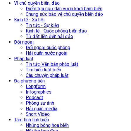
Vì chủ quyền biển, đảo
Điểm tựa ngư dân vươn khơi bám biển
Chung sức bảo vệ chủ quyền biển đảo
Kinh tế - Xã hội
Tin tức - Sự kiện
Kinh tế - Quốc phòng biển đảo
Từ đất liền đến hải đảo
Đối ngoại
Đối ngoại quốc phòng
Hải quân nước ngoài
Pháp luật
Tin tức-Văn bản pháp luật
Tìm hiểu luật biển
Câu chuyện pháp luật
Đa phương tiện
Longform
Infographics
Podcast
Phóng sự ảnh
Hải quân media
Short Video
Tâm tình lính biển
Những bông hoa biển
Hồi âm bạn đọc