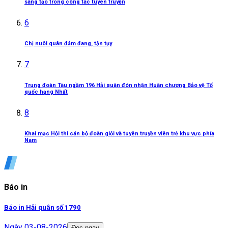
sáng tạo trong công tác tuyên truyền
6
Chị nuôi quân đảm đang, tận tụy
7
Trung đoàn Tàu ngầm 196 Hải quân đón nhận Huân chương Bảo vệ Tổ
quốc hạng Nhất
8
Khai mạc Hội thi cán bộ đoàn giỏi và tuyên truyền viên trẻ khu vực phía
Nam
Báo in
Báo in Hải quân số 1790
Ngày
03-08-2026
Đọc ngay