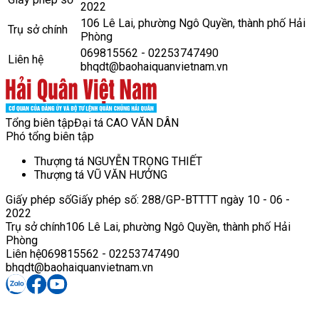
2022
106 Lê Lai, phường Ngô Quyền, thành phố Hải
Trụ sở chính
Phòng
069815562 - 02253747490
Liên hệ
bhqdt@baohaiquanvietnam.vn
Tổng biên tập
Đại tá CAO VĂN DÂN
Phó tổng biên tập
Thượng tá NGUYỄN TRỌNG THIẾT
Thượng tá VŨ VĂN HƯỞNG
Giấy phép số
Giấy phép số: 288/GP-BTTTT ngày 10 - 06 -
2022
Trụ sở chính
106 Lê Lai, phường Ngô Quyền, thành phố Hải
Phòng
Liên hệ
069815562 - 02253747490
bhqdt@baohaiquanvietnam.vn