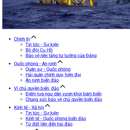
Chính trị
Tin tức - Sự kiện
Bộ đội Cụ Hồ
Bảo vệ nền tảng tư tưởng của Đảng
Quốc phòng - An ninh
Quân sự - Quốc phòng
Hải quân chính quy, hiện đại
An ninh biển đảo
Vì chủ quyền biển, đảo
Điểm tựa ngư dân vươn khơi bám biển
Chung sức bảo vệ chủ quyền biển đảo
Kinh tế - Xã hội
Tin tức - Sự kiện
Kinh tế - Quốc phòng biển đảo
Từ đất liền đến hải đảo