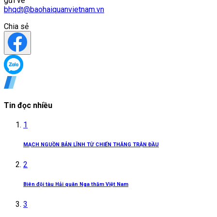
gửi về
bhqdt@baohaiquanvietnam.vn
Chia sẻ
Tin đọc nhiều
1
MẠCH NGUỒN BẢN LĨNH TỪ CHIẾN THẮNG TRẬN ĐẦU
2
Biên đội tàu Hải quân Nga thăm Việt Nam
3