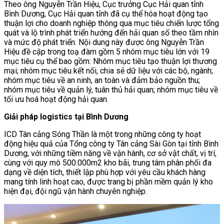
Theo ông Nguyễn Trần Hiệu, Cục trưởng Cục Hải quan tỉnh
Bình Dương, Cục Hải quan tỉnh đã cụ thể hóa hoạt động tạo
thuận lợi cho doanh nghiệp thông qua mục tiêu chiến lược tổng
quát và lộ trình phát triển hướng đến hải quan số theo tầm nhìn
và mức độ phát triển. Nội dung này được ông Nguyễn Trần
Hiệu đề cập trong toạ đàm gồm 5 nhóm mục tiêu lớn với 19
mục tiêu cụ thể bao gồm: Nhóm mục tiêu tạo thuận lợi thương
mại; nhóm mục tiêu kết nối, chia sẻ dữ liệu với các bộ, ngành;
nhóm mục tiêu về an ninh, an toàn và đảm bảo nguồn thu;
nhóm mục tiêu về quản lý, tuân thủ hải quan; nhóm mục tiêu về
tối ưu hoá hoạt động hải quan.
Giải pháp logistics tại Bình Dương
ICD Tân cảng Sóng Thần là một trong những công ty hoạt
động hiệu quả của Tổng công ty Tân cảng Sài Gòn tại tỉnh Bình
Dương, với những tiềm năng về vận hành, cơ sở vật chất, vị trí,
cùng với quy mô 500.000m2 kho bãi, trung tâm phân phối đa
dạng về diện tích, thiết lập phù hợp với yêu cầu khách hàng
mang tính linh hoạt cao, được trang bị phần mềm quản lý kho
hiện đại, đội ngũ vận hành chuyên nghiệp.