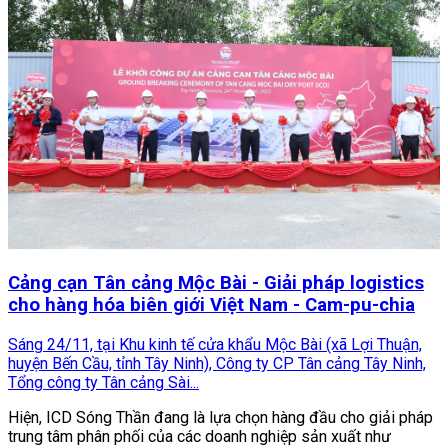
Cảng cạn Tân cảng Mộc Bài - Giải pháp logistics
cho hàng hóa biên giới Việt Nam - Cam-pu-chia
Sáng 24/11, tại Khu kinh tế cửa khẩu Mộc Bài (xã Lợi Thuận,
huyện Bến Cầu, tỉnh Tây Ninh), Công ty CP Tân cảng Tây Ninh,
Tổng công ty Tân cảng Sài...
Hiện, ICD Sóng Thần đang là lựa chọn hàng đầu cho giải pháp
trung tâm phân phối của các doanh nghiệp sản xuất như