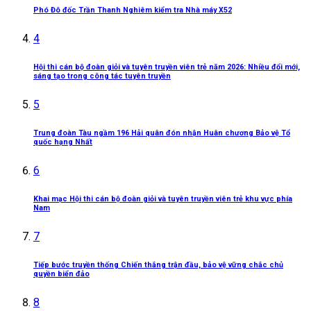
Phó Đô đốc Trần Thanh Nghiêm kiểm tra Nhà máy X52
4
Hội thi cán bộ đoàn giỏi và tuyên truyền viên trẻ năm 2026: Nhiều đổi mới,
sáng tạo trong công tác tuyên truyền
5
Trung đoàn Tàu ngầm 196 Hải quân đón nhận Huân chương Bảo vệ Tổ
quốc hạng Nhất
6
Khai mạc Hội thi cán bộ đoàn giỏi và tuyên truyền viên trẻ khu vực phía
Nam
7
Tiếp bước truyền thống Chiến thắng trận đầu, bảo vệ vững chắc chủ
quyền biển đảo
8