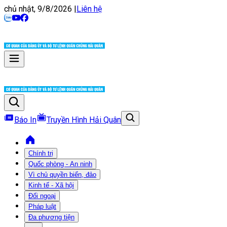
chủ nhật, 9/8/2026
|
Liên hệ
Báo In
Truyền Hình Hải Quân
Chính trị
Quốc phòng - An ninh
Vì chủ quyền biển, đảo
Kinh tế - Xã hội
Đối ngoại
Pháp luật
Đa phương tiện