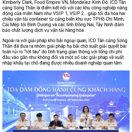
Kimberly Clark, Food Empire VN, Mondelez Kinh Đô. ICD Tân
cảng Sóng Thần là điểm kết nối với các khu công nghiệp năng
động của miền Nam như VSIP 1, VSIP 2... giúp tối đa hóa hai
chiều vận tải container từ cảng biển khu vực TP.Hồ Chí Minh,
Cái Mép tới Bình Dương và các tỉnh Đồng Nai, Tây Ninh đảm
bảo chất lượng dịch vụ vận tải hàng hóa.
Ngoài ra với giải pháp kho bãi ngoại quan, ICD Tân cảng Sóng
Thần đã đưa ra nhóm giải pháp hạ bãi chờ xuất giải quyết bài
toán rủi ro “rớt tàu” do tình trạng giao thông với tổng chi phí
đầu vào gần như không đổi và một số các giải pháp về xuất
nhập khẩu tại chỗ đang được nhiều doanh nghiệp quan tâm.