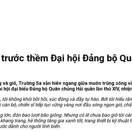
a trước thềm Đại hội Đảng bộ Q
ng và gió, Trường Sa vẫn hiên ngang giữa muôn trùng sóng vỗ
i hội đại biểu Đảng bộ Quân chủng Hải quân lần thứ XIV, nhi
ôi không khỏi bồi hồi, xúc động và đầy tự hào. Bởi tôi hiểu rằn
cán bộ, chiến sĩ tiếp tục vững vàng nơi đầu sóng ngọn gió, ch
 lớn, đón bao lượt bão giông. Nhưng có lẽ chưa bao giờ tôi cả
khang trang, hệ thống tăng gia xanh tốt, trang thiết bị kỹ thuậ
ớc dành cho người lính biển.