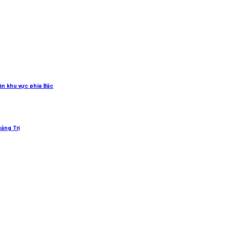
uân khu vực phía Bắc
uảng Trị