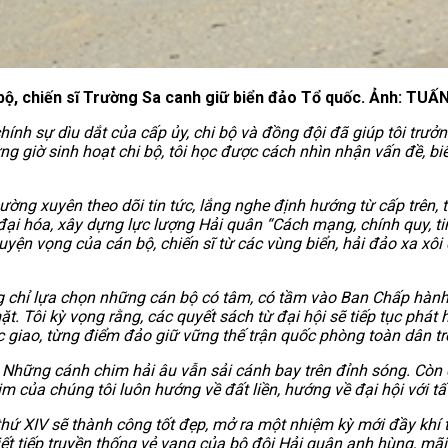
bộ, chiến sĩ Trường Sa canh giữ biển đảo Tổ quốc. Ảnh: TUẤ
ính sự dìu dắt của cấp ủy, chi bộ và đồng đội đã giúp tôi trưở
g giờ sinh hoạt chi bộ, tôi học được cách nhìn nhận vấn đề, biế
ng xuyên theo dõi tin tức, lắng nghe định hướng từ cấp trên, tổ
ại hóa, xây dựng lực lượng Hải quân “Cách mạng, chính quy, tin
guyện vọng của cán bộ, chiến sĩ từ các vùng biển, hải đảo xa xô
hông chỉ lựa chọn những cán bộ có tâm, có tầm vào Ban Chấp hàn
Tôi kỳ vọng rằng, các quyết sách từ đại hội sẽ tiếp tục phát hu
 giao, từng điểm đảo giữ vững thế trận quốc phòng toàn dân tr
. Những cánh chim hải âu vẫn sải cánh bay trên đỉnh sóng. Cò
im của chúng tôi luôn hướng về đất liền, hướng về đại hội với tấ
thứ XIV sẽ thành công tốt đẹp, mở ra một nhiệm kỳ mới đầy khí 
n viết tiếp truyền thống vẻ vang của bộ đội Hải quân anh hùng, 