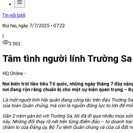
Tin nổi bật
|
thứ hai, ngày 7/7/2025 • 07:22
|
3.363
Tâm tình người lính Trường S
HQ Online
-
Nơi biển trời tiền tiêu Tổ quốc, những ngày tháng 7 đầy nắ
nơi đang rộn ràng chuẩn bị cho một sự kiện quan trọng – Đạ
Là một người lính Hải quân đang công tác trên đảo Trường Sa, t
của toàn Quân chủng, mà còn là nguồn động lực to lớn để mỗi 
Gần 2 năm gắn bó với Trường Sa, tôi đã đi qua nhiều mùa sóng
này. Những đổi thay rõ nét trên từng điểm đảo – từ doanh trại 
chăm lo của Đảng ủy, Bộ Tư lệnh Quân chủng và của cả đất nư