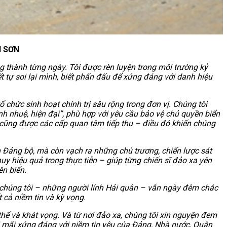
N SƠN
ng thành từng ngày. Tôi được rèn luyện trong môi trường kỷ
t tự soi lại mình, biết phấn đấu để xứng đáng với danh hiệu
 chức sinh hoạt chính trị sâu rộng trong đơn vị. Chúng tôi
h nhuệ, hiện đại”, phù hợp với yêu cầu bảo vệ chủ quyền biển
i cũng được các cấp quan tâm tiếp thu – điều đó khiến chúng
h Đảng bộ, mà còn vạch ra những chủ trương, chiến lược sát
y hiệu quả trong thực tiễn – giúp từng chiến sĩ đảo xa yên
ên biển.
n chúng tôi – những người lính Hải quân – vẫn ngày đêm chắc
t cả niềm tin và kỳ vọng.
thế và khát vọng. Và từ nơi đảo xa, chúng tôi xin nguyện đem
mãi mãi xứng đáng với niềm tin yêu của Đảng, Nhà nước, Quân