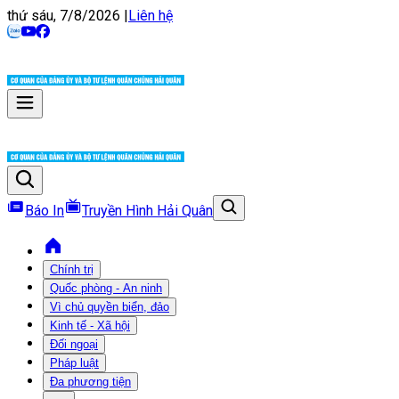
thứ sáu, 7/8/2026
|
Liên hệ
Báo In
Truyền Hình Hải Quân
Chính trị
Quốc phòng - An ninh
Vì chủ quyền biển, đảo
Kinh tế - Xã hội
Đối ngoại
Pháp luật
Đa phương tiện