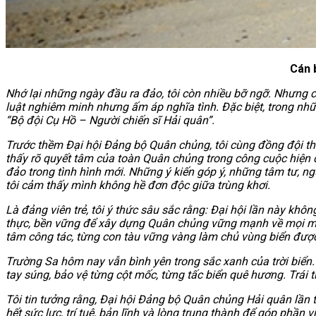
Cán 
Nhớ lại những ngày đầu ra đảo, tôi còn nhiều bỡ ngỡ. Nhưng ch
luật nghiêm minh nhưng ấm áp nghĩa tình. Đặc biệt, trong nhữn
“Bộ đội Cụ Hồ – Người chiến sĩ Hải quân”.
Trước thềm Đại hội Đảng bộ Quân chủng, tôi cùng đồng đội thườ
thấy rõ quyết tâm của toàn Quân chủng trong công cuộc hiện đ
đảo trong tình hình mới. Những ý kiến góp ý, những tâm tư, n
tôi cảm thấy mình không hề đơn độc giữa trùng khơi.
Là đảng viên trẻ, tôi ý thức sâu sắc rằng: Đại hội lần này k
thực, bền vững để xây dựng Quân chủng vững mạnh về mọi mặt. 
tâm công tác, từng con tàu vững vàng làm chủ vùng biển được
Trường Sa hôm nay vẫn bình yên trong sắc xanh của trời biển
tay súng, bảo vệ từng cột mốc, từng tấc biển quê hương. Trái t
Tôi tin tưởng rằng, Đại hội Đảng bộ Quân chủng Hải quân lần 
hết sức lực, trí tuệ, bản lĩnh và lòng trung thành để góp phầ