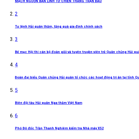
MẠCH NGUỒN BẢN LĨNH TỪ CHIẾN THẮNG TRẬN ĐẦU
2
Tư lệnh Hải quân thăm, tặng quà gia đình chính sách
3
Bế mạc Hội thi cán bộ đoàn giỏi và tuyên truyền viên trẻ Quân chủng Hải q
4
Đoàn đại biểu Quân chủng Hải quân tổ chức các hoạt động tri ân tại tỉnh Q
5
Biên đội tàu Hải quân Nga thăm Việt Nam
6
Phó Đô đốc Trần Thanh Nghiêm kiểm tra Nhà máy X52