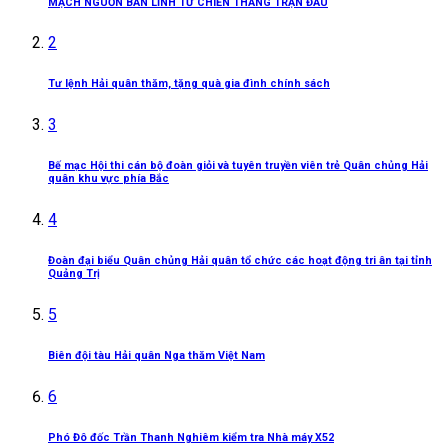
MẠCH NGUỒN BẢN LĨNH TỪ CHIẾN THẮNG TRẬN ĐẦU
2
Tư lệnh Hải quân thăm, tặng quà gia đình chính sách
3
Bế mạc Hội thi cán bộ đoàn giỏi và tuyên truyền viên trẻ Quân chủng Hải
quân khu vực phía Bắc
4
Đoàn đại biểu Quân chủng Hải quân tổ chức các hoạt động tri ân tại tỉnh
Quảng Trị
5
Biên đội tàu Hải quân Nga thăm Việt Nam
6
Phó Đô đốc Trần Thanh Nghiêm kiểm tra Nhà máy X52