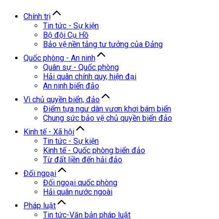
Chính trị
Tin tức - Sự kiện
Bộ đội Cụ Hồ
Bảo vệ nền tảng tư tưởng của Đảng
Quốc phòng - An ninh
Quân sự - Quốc phòng
Hải quân chính quy, hiện đại
An ninh biển đảo
Vì chủ quyền biển, đảo
Điểm tựa ngư dân vươn khơi bám biển
Chung sức bảo vệ chủ quyền biển đảo
Kinh tế - Xã hội
Tin tức - Sự kiện
Kinh tế - Quốc phòng biển đảo
Từ đất liền đến hải đảo
Đối ngoại
Đối ngoại quốc phòng
Hải quân nước ngoài
Pháp luật
Tin tức-Văn bản pháp luật