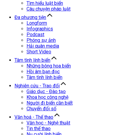
Tìm hiểu luật biển
Câu chuyện pháp luật
Đa phương tiện
Longform
Infographics
Podcast
Phóng sự ảnh
Hải quân media
Short Video
Tâm tình lính biển
Những bông hoa biển
Hồi âm bạn đọc
Tâm tình lính biển
Nghiên cứu - Trao đổi
Giáo dục - Đào tạo
Khoa học công nghệ
Người đi biển cần biết
Chuyển đổi số
Văn hoá - Thể thao
Văn học - Nghệ thuật
Tin thể thao
Nụ cười lính biển