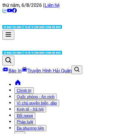
thứ năm, 6/8/2026
|
Liên hệ
Báo In
Truyền Hình Hải Quân
Chính trị
Quốc phòng - An ninh
Vì chủ quyền biển, đảo
Kinh tế - Xã hội
Đối ngoại
Pháp luật
Đa phương tiện