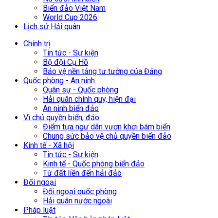
Biển đảo Việt Nam
World Cup 2026
Lịch sử Hải quân
Chính trị
Tin tức - Sự kiện
Bộ đội Cụ Hồ
Bảo vệ nền tảng tư tưởng của Đảng
Quốc phòng - An ninh
Quân sự - Quốc phòng
Hải quân chính quy, hiện đại
An ninh biển đảo
Vì chủ quyền biển, đảo
Điểm tựa ngư dân vươn khơi bám biển
Chung sức bảo vệ chủ quyền biển đảo
Kinh tế - Xã hội
Tin tức - Sự kiện
Kinh tế - Quốc phòng biển đảo
Từ đất liền đến hải đảo
Đối ngoại
Đối ngoại quốc phòng
Hải quân nước ngoài
Pháp luật