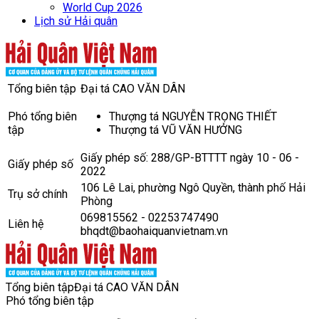
World Cup 2026
Lịch sử Hải quân
Tổng biên tập
Đại tá CAO VĂN DÂN
Phó tổng biên
Thượng tá NGUYỄN TRỌNG THIẾT
tập
Thượng tá VŨ VĂN HƯỞNG
Giấy phép số: 288/GP-BTTTT ngày 10 - 06 -
Giấy phép số
2022
106 Lê Lai, phường Ngô Quyền, thành phố Hải
Trụ sở chính
Phòng
069815562 - 02253747490
Liên hệ
bhqdt@baohaiquanvietnam.vn
Tổng biên tập
Đại tá CAO VĂN DÂN
Phó tổng biên tập