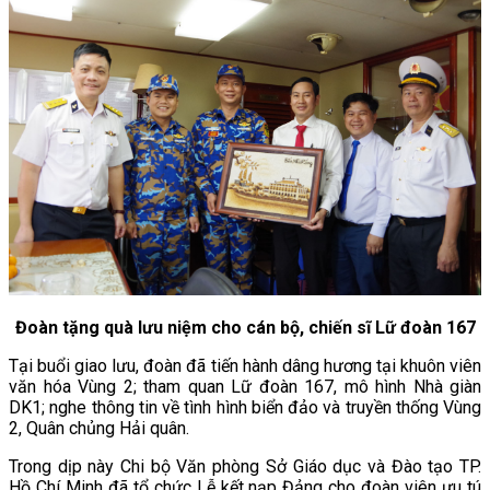
Đoàn tặng quà lưu niệm cho cán bộ, chiến sĩ Lữ đoàn 167
Tại buổi giao lưu, đoàn đã tiến hành dâng hương tại khuôn viên
văn hóa Vùng 2; tham quan Lữ đoàn 167, mô hình Nhà giàn
DK1; nghe thông tin về tình hình biển đảo và truyền thống Vùng
2, Quân chủng Hải quân.
Trong dịp này Chi bộ Văn phòng Sở Giáo dục và Đào tạo TP.
Hồ Chí Minh đã tổ chức Lễ kết nạp Đảng cho đoàn viên ưu tú