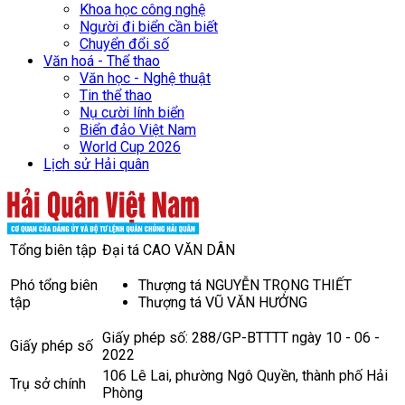
Khoa học công nghệ
Người đi biển cần biết
Chuyển đổi số
Văn hoá - Thể thao
Văn học - Nghệ thuật
Tin thể thao
Nụ cười lính biển
Biển đảo Việt Nam
World Cup 2026
Lịch sử Hải quân
Tổng biên tập
Đại tá CAO VĂN DÂN
Phó tổng biên
Thượng tá NGUYỄN TRỌNG THIẾT
tập
Thượng tá VŨ VĂN HƯỞNG
Giấy phép số: 288/GP-BTTTT ngày 10 - 06 -
Giấy phép số
2022
106 Lê Lai, phường Ngô Quyền, thành phố Hải
Trụ sở chính
Phòng