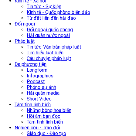
Kinh tế - Xã hội
Tin tức - Sự kiện
Kinh tế - Quốc phòng biển đảo
Từ đất liền đến hải đảo
Đối ngoại
Đối ngoại quốc phòng
Hải quân nước ngoài
Pháp luật
Tin tức-Văn bản pháp luật
Tìm hiểu luật biển
Câu chuyện pháp luật
Đa phương tiện
Longform
Infographics
Podcast
Phóng sự ảnh
Hải quân media
Short Video
Tâm tình lính biển
Những bông hoa biển
Hồi âm bạn đọc
Tâm tình lính biển
Nghiên cứu - Trao đổi
Giáo dục - Đào tạo