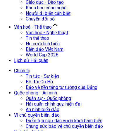
Giáo dục - Đào tạo
Khoa học công nghệ
Người đi biển cần biết
Chuyển đổi số
Văn hoá - Thể thao
Văn học - Nghệ thuật
Tin thể thao
Nụ cười lính biển
Biển đảo Việt Nam
World Cup 2026
Lịch sử Hải quân
Chính trị
Tin tức - Sự kiện
Bộ đội Cụ Hồ
Bảo vệ nền tảng tư tưởng của Đảng
Quốc phòng - An ninh
Quân sự - Quốc phòng
Hải quân chính quy, hiện đại
An ninh biển đảo
Vì chủ quyền biển, đảo
Điểm tựa ngư dân vươn khơi bám biển
Chung sức bảo vệ chủ quyền biển đảo