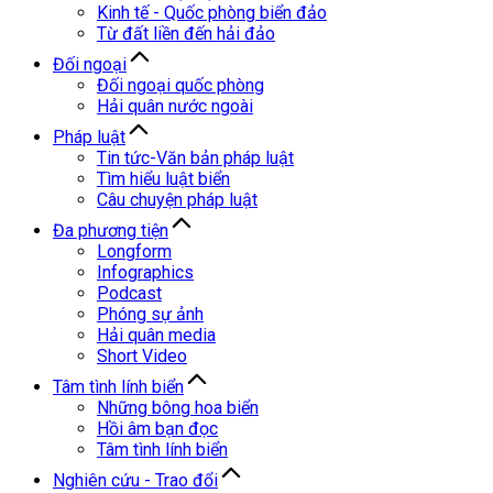
Kinh tế - Quốc phòng biển đảo
Từ đất liền đến hải đảo
Đối ngoại
Đối ngoại quốc phòng
Hải quân nước ngoài
Pháp luật
Tin tức-Văn bản pháp luật
Tìm hiểu luật biển
Câu chuyện pháp luật
Đa phương tiện
Longform
Infographics
Podcast
Phóng sự ảnh
Hải quân media
Short Video
Tâm tình lính biển
Những bông hoa biển
Hồi âm bạn đọc
Tâm tình lính biển
Nghiên cứu - Trao đổi