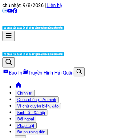
chủ nhật, 9/8/2026
|
Liên hệ
Báo In
Truyền Hình Hải Quân
Chính trị
Quốc phòng - An ninh
Vì chủ quyền biển, đảo
Kinh tế - Xã hội
Đối ngoại
Pháp luật
Đa phương tiện