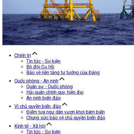
Chính trị
Tin tức - Sự kiện
Bộ đội Cụ Hồ
Bảo vệ nền tảng tư tưởng của Đảng
Quốc phòng - An ninh
Quân sự - Quốc phòng
Hải quân chính quy, hiện đại
An ninh biển đảo
Vì chủ quyền biển, đảo
Điểm tựa ngư dân vươn khơi bám biển
Chung sức bảo vệ chủ quyền biển đảo
Kinh tế - Xã hội
Tin tức - Sự kiện