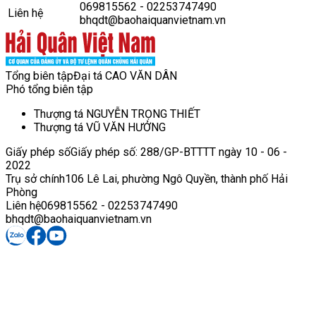
069815562 - 02253747490
Liên hệ
bhqdt@baohaiquanvietnam.vn
Tổng biên tập
Đại tá CAO VĂN DÂN
Phó tổng biên tập
Thượng tá NGUYỄN TRỌNG THIẾT
Thượng tá VŨ VĂN HƯỞNG
Giấy phép số
Giấy phép số: 288/GP-BTTTT ngày 10 - 06 -
2022
Trụ sở chính
106 Lê Lai, phường Ngô Quyền, thành phố Hải
Phòng
Liên hệ
069815562 - 02253747490
bhqdt@baohaiquanvietnam.vn