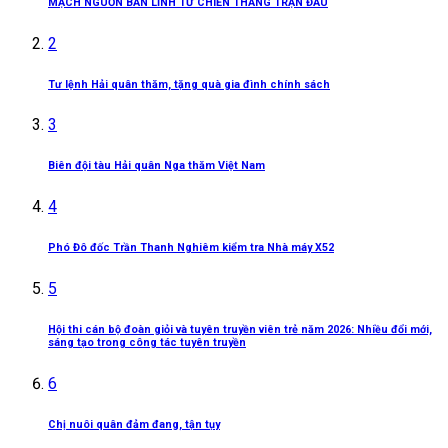
MẠCH NGUỒN BẢN LĨNH TỪ CHIẾN THẮNG TRẬN ĐẦU
2
Tư lệnh Hải quân thăm, tặng quà gia đình chính sách
3
Biên đội tàu Hải quân Nga thăm Việt Nam
4
Phó Đô đốc Trần Thanh Nghiêm kiểm tra Nhà máy X52
5
Hội thi cán bộ đoàn giỏi và tuyên truyền viên trẻ năm 2026: Nhiều đổi mới,
sáng tạo trong công tác tuyên truyền
6
Chị nuôi quân đảm đang, tận tụy