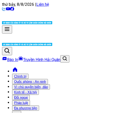
thứ bảy, 8/8/2026
|
Liên hệ
Báo In
Truyền Hình Hải Quân
Chính trị
Quốc phòng - An ninh
Vì chủ quyền biển, đảo
Kinh tế - Xã hội
Đối ngoại
Pháp luật
Đa phương tiện