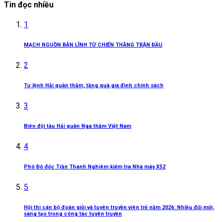
Tin đọc nhiều
1
MẠCH NGUỒN BẢN LĨNH TỪ CHIẾN THẮNG TRẬN ĐẦU
2
Tư lệnh Hải quân thăm, tặng quà gia đình chính sách
3
Biên đội tàu Hải quân Nga thăm Việt Nam
4
Phó Đô đốc Trần Thanh Nghiêm kiểm tra Nhà máy X52
5
Hội thi cán bộ đoàn giỏi và tuyên truyền viên trẻ năm 2026: Nhiều đổi mới,
sáng tạo trong công tác tuyên truyền