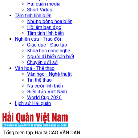
Hải quân media
Short Video
Tâm tình lính biển
Những bông hoa biển
Hồi âm bạn đọc
Tâm tình lính biển
Nghiên cứu - Trao đổi
Giáo dục - Đào tạo
Khoa học công nghệ
Người đi biển cần biết
Chuyển đổi số
Văn hoá - Thể thao
Văn học - Nghệ thuật
Tin thể thao
Nụ cười lính biển
Biển đảo Việt Nam
World Cup 2026
Lịch sử Hải quân
Tổng biên tập
Đại tá CAO VĂN DÂN