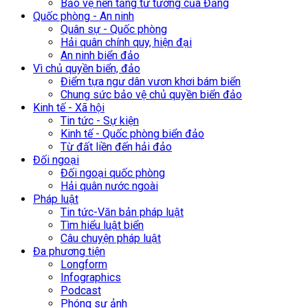
Bảo vệ nền tảng tư tưởng của Đảng
Quốc phòng - An ninh
Quân sự - Quốc phòng
Hải quân chính quy, hiện đại
An ninh biển đảo
Vì chủ quyền biển, đảo
Điểm tựa ngư dân vươn khơi bám biển
Chung sức bảo vệ chủ quyền biển đảo
Kinh tế - Xã hội
Tin tức - Sự kiện
Kinh tế - Quốc phòng biển đảo
Từ đất liền đến hải đảo
Đối ngoại
Đối ngoại quốc phòng
Hải quân nước ngoài
Pháp luật
Tin tức-Văn bản pháp luật
Tìm hiểu luật biển
Câu chuyện pháp luật
Đa phương tiện
Longform
Infographics
Podcast
Phóng sự ảnh