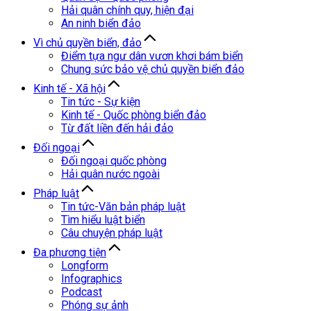
Hải quân chính quy, hiện đại
An ninh biển đảo
Vì chủ quyền biển, đảo
Điểm tựa ngư dân vươn khơi bám biển
Chung sức bảo vệ chủ quyền biển đảo
Kinh tế - Xã hội
Tin tức - Sự kiện
Kinh tế - Quốc phòng biển đảo
Từ đất liền đến hải đảo
Đối ngoại
Đối ngoại quốc phòng
Hải quân nước ngoài
Pháp luật
Tin tức-Văn bản pháp luật
Tìm hiểu luật biển
Câu chuyện pháp luật
Đa phương tiện
Longform
Infographics
Podcast
Phóng sự ảnh