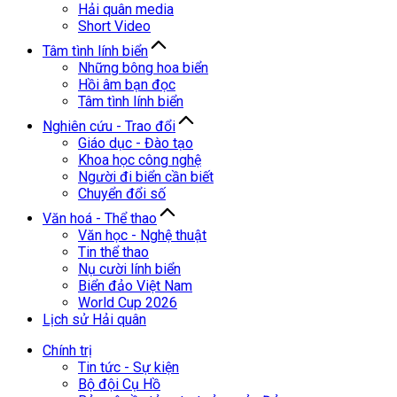
Hải quân media
Short Video
Tâm tình lính biển
Những bông hoa biển
Hồi âm bạn đọc
Tâm tình lính biển
Nghiên cứu - Trao đổi
Giáo dục - Đào tạo
Khoa học công nghệ
Người đi biển cần biết
Chuyển đổi số
Văn hoá - Thể thao
Văn học - Nghệ thuật
Tin thể thao
Nụ cười lính biển
Biển đảo Việt Nam
World Cup 2026
Lịch sử Hải quân
Chính trị
Tin tức - Sự kiện
Bộ đội Cụ Hồ