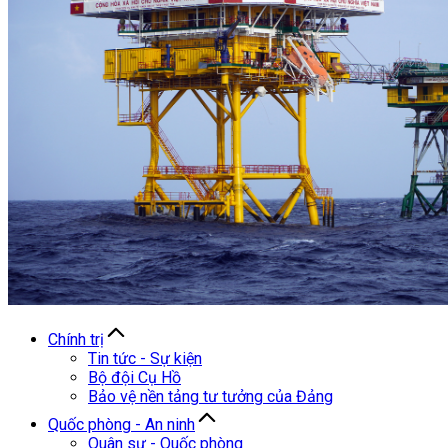
Chính trị
Tin tức - Sự kiện
Bộ đội Cụ Hồ
Bảo vệ nền tảng tư tưởng của Đảng
Quốc phòng - An ninh
Quân sự - Quốc phòng