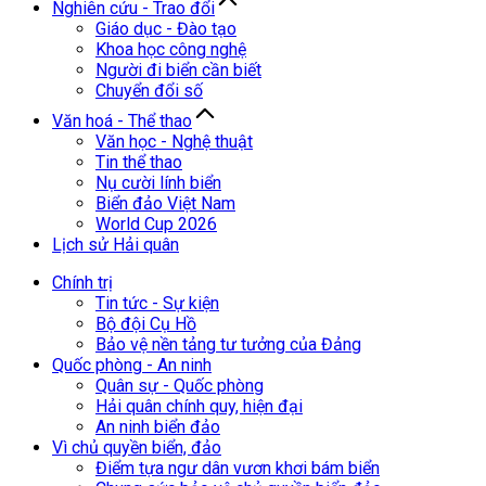
Nghiên cứu - Trao đổi
Giáo dục - Đào tạo
Khoa học công nghệ
Người đi biển cần biết
Chuyển đổi số
Văn hoá - Thể thao
Văn học - Nghệ thuật
Tin thể thao
Nụ cười lính biển
Biển đảo Việt Nam
World Cup 2026
Lịch sử Hải quân
Chính trị
Tin tức - Sự kiện
Bộ đội Cụ Hồ
Bảo vệ nền tảng tư tưởng của Đảng
Quốc phòng - An ninh
Quân sự - Quốc phòng
Hải quân chính quy, hiện đại
An ninh biển đảo
Vì chủ quyền biển, đảo
Điểm tựa ngư dân vươn khơi bám biển