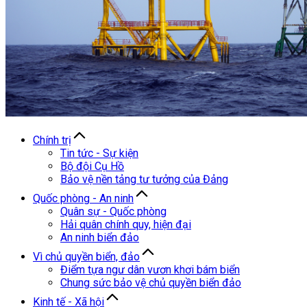
Chính trị
Tin tức - Sự kiện
Bộ đội Cụ Hồ
Bảo vệ nền tảng tư tưởng của Đảng
Quốc phòng - An ninh
Quân sự - Quốc phòng
Hải quân chính quy, hiện đại
An ninh biển đảo
Vì chủ quyền biển, đảo
Điểm tựa ngư dân vươn khơi bám biển
Chung sức bảo vệ chủ quyền biển đảo
Kinh tế - Xã hội