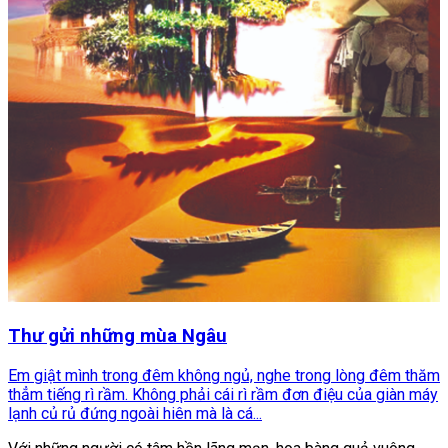
Thư gửi những mùa Ngâu
Em giật mình trong đêm không ngủ, nghe trong lòng đêm thăm
thẳm tiếng rì rầm. Không phải cái rì rầm đơn điệu của giàn máy
lạnh củ rủ đứng ngoài hiên mà là cá...