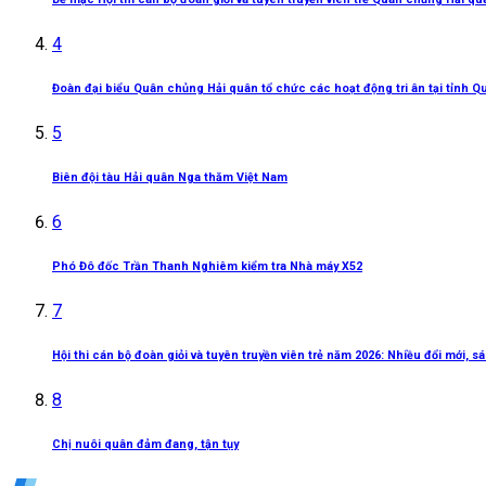
4
Đoàn đại biểu Quân chủng Hải quân tổ chức các hoạt động tri ân tại tỉnh Q
5
Biên đội tàu Hải quân Nga thăm Việt Nam
6
Phó Đô đốc Trần Thanh Nghiêm kiểm tra Nhà máy X52
7
Hội thi cán bộ đoàn giỏi và tuyên truyền viên trẻ năm 2026: Nhiều đổi mới, 
8
Chị nuôi quân đảm đang, tận tụy