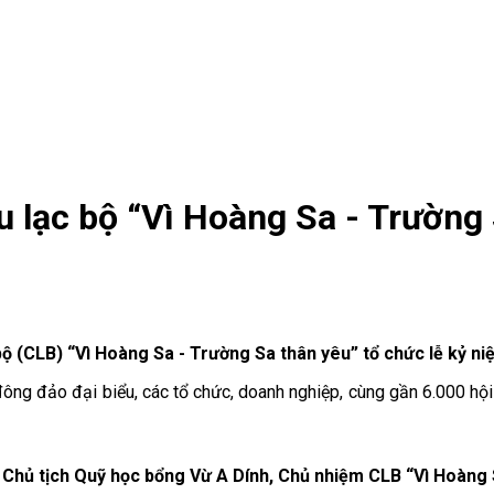
 lạc bộ “Vì Hoàng Sa - Trường
bộ (CLB) “Vì Hoàng Sa - Trường Sa thân yêu” tổ chức lễ kỷ ni
ụ đông đảo đại biểu, các tổ chức, doanh nghiệp, cùng gần 6.000 h
hủ tịch Quỹ học bổng Vừ A Dính, Chủ nhiệm CLB “Vì Hoàng S