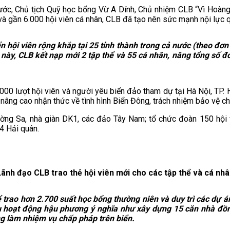
ước, Chủ tịch Quỹ học bổng Vừ A Dính, Chủ nhiệm CLB “Vì Hoàng 
và gần 6.000 hội viên cá nhân, CLB đã tạo nên sức mạnh nội lực qu
n hội viên rộng khắp tại 25 tỉnh thành trong cả nước (theo đơn 
ày, CLB kết nạp mới 2 tập thể và 55 cá nhân, nâng tổng số đơn
00 lượt hội viên và người yêu biển đảo tham dự tại Hà Nội, TP. 
 nâng cao nhận thức về tình hình Biển Đông, trách nhiệm bảo vệ c
ường Sa, nhà giàn DK1, các đảo Tây Nam; tổ chức đoàn 150 hội
 4 Hải quân.
Lãnh đạo CLB trao thẻ hội viên mới cho các tập thể và cá nhâ
trao hơn 2.700 suất học bổng thường niên và duy trì các dự 
iều hoạt động hậu phương ý nghĩa như xây dựng 15 căn nhà đồn
ng làm nhiệm vụ chấp pháp trên biển.