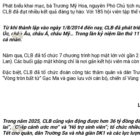
Phát biểu khai mạc, bà Trương Mỹ Hoa, nguyên Phó Chủ tịch n
CLB đã đạt nhiều kết quả đáng tự hào. Với 185 hội viên tập thể 
Từ khi thành lập vào ngày 1/8/2014 đến nay, CLB đã phát triể
Úc, châu Âu, châu Á, châu Mỹ… Trong lần kỷ niệm lần thứ 11 n
cá nhân.
Năm qua, CLB đã tổ chức 7 chương trình họp mặt lớn với gần 2.0
Lan). Các buổi gặp mặt không chỉ là nơi gắn kết hội viên mà còn
Đặc biệt, CLB đã tổ chức đoàn công tác thăm quân và dân Tr
“Vòng tròn bất tử” Gạc Ma và giao lưu với cán bộ, chiến sĩ Vùng
Trong năm 2025, CLB cũng vận động được hơn 36 tỷ đồng để 
lai”, “Chắp cánh ước mơ” và “Hỗ trợ sinh viên”; tổ chức nh
Tết cho quân, dân Trường Sa và nhà giàn DK1 và các lực lượ