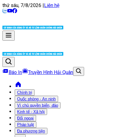
thứ sáu, 7/8/2026
|
Liên hệ
Báo In
Truyền Hình Hải Quân
Chính trị
Quốc phòng - An ninh
Vì chủ quyền biển, đảo
Kinh tế - Xã hội
Đối ngoại
Pháp luật
Đa phương tiện