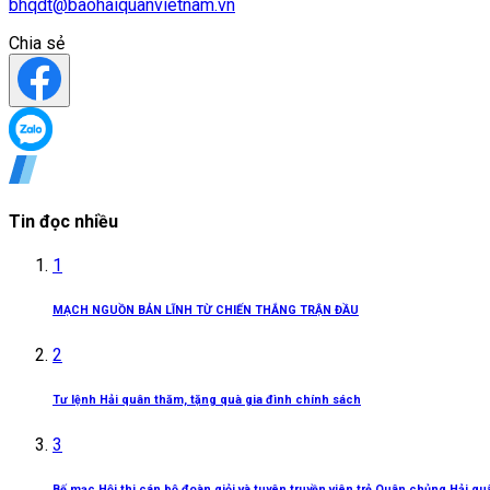
bhqdt@baohaiquanvietnam.vn
Chia sẻ
Tin đọc nhiều
1
MẠCH NGUỒN BẢN LĨNH TỪ CHIẾN THẮNG TRẬN ĐẦU
2
Tư lệnh Hải quân thăm, tặng quà gia đình chính sách
3
Bế mạc Hội thi cán bộ đoàn giỏi và tuyên truyền viên trẻ Quân chủng Hải q