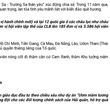
Sa - Trường Sa thân yêu” xúc động chia sẻ: Trong 11 năm qua,
an trọng, lan tỏa tình yêu mãnh liệt với biển đảo quê hương.
vị hành chính mới) và tại 12 quốc gia ở các châu lục như châu
 vị hội viên tập thể của CLB lên 185 đơn vị và 5.586 hội viên
Hồ Chí Minh, Tiền Giang, Cà Mau, Đà Nẵng, Lào, Udon Thani (Thái
hủ quyền thiêng liêng của Tổ quốc.
 viên nòng cốt đi thăm căn cứ Cam Ranh, thăm Khu tưởng niệm
n
án giáo dục đầu tư theo chiều sâu như dự án “Ươm mầm tương
g đội cho các đối tượng chính sách của Hải quân, hỗ trợ quà