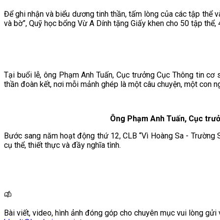
Để ghi nhận và biểu dương tinh thần, tấm lòng của các tập thể v
và bờ”, Quỹ học bổng Vừ A Dính tặng Giấy khen cho 50 tập thể, 
Tại buổi lễ, ông Phạm Anh Tuấn, Cục trưởng Cục Thông tin cơ s
thần đoàn kết, nơi mỗi mảnh ghép là một câu chuyện, một con ng
Ông Phạm Anh Tuấn, Cục trưởn
Bước sang năm hoạt động thứ 12, CLB “Vì Hoàng Sa - Trường Sa
cụ thể, thiết thực và đầy nghĩa tình.
Bài viết, video, hình ảnh đóng góp cho chuyên mục vui lòng gửi 