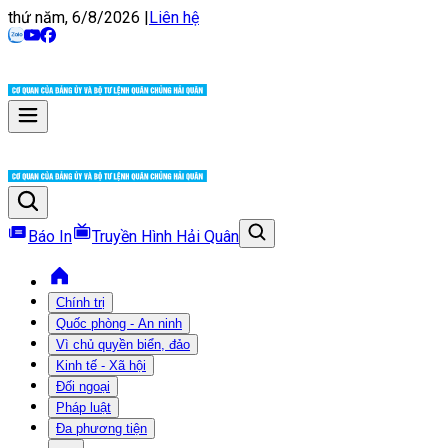
thứ năm, 6/8/2026
|
Liên hệ
Báo In
Truyền Hình Hải Quân
Chính trị
Quốc phòng - An ninh
Vì chủ quyền biển, đảo
Kinh tế - Xã hội
Đối ngoại
Pháp luật
Đa phương tiện