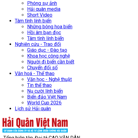
Phóng sự ảnh
Hải quân media
Short Video
Tâm tình lính biển
Những bông hoa biển
Hồi âm bạn đọc
Tâm tình lính biển
Nghiên cứu - Trao đổi
Giáo dục - Đào tạo
Khoa học công nghệ
Người đi biển cần biết
Chuyển đổi số
Văn hoá - Thể thao
Văn học - Nghệ thuật
Tin thể thao
Nụ cười lính biển
Biển đảo Việt Nam
World Cup 2026
Lịch sử Hải quân
Tổng biên tập
Đại tá CAO VĂN DÂN