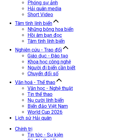
Phóng sự ảnh
Hải quân media
Short Video
Tâm tình lính biển
Những bông hoa biển
Hồi âm bạn đọc
Tâm tình lính biển
Nghiên cứu - Trao đổi
Giáo dục - Đào tạo
Khoa học công nghệ
Người đi biển cần biết
Chuyển đổi số
Văn hoá - Thể thao
Văn học - Nghệ thuật
Tin thể thao
Nụ cười lính biển
Biển đảo Việt Nam
World Cup 2026
Lịch sử Hải quân
Chính trị
Tin tức - Sự kiện