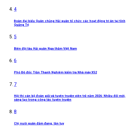
4
Đoàn đại biểu Quân chủng Hải quân tổ chức các hoạt động tri ân tại tỉnh
Quảng Trị
5
Biên đội tàu Hải quân Nga thăm Việt Nam
6
Phó Đô đốc Trần Thanh Nghiêm kiểm tra Nhà máy X52
7
Hội thi cán bộ đoàn giỏi và tuyên truyền viên trẻ năm 2026: Nhiều đổi mới,
sáng tạo trong công tác tuyên truyền
8
Chị nuôi quân đảm đang, tận tụy