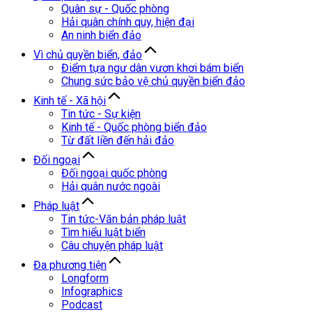
Quân sự - Quốc phòng
Hải quân chính quy, hiện đại
An ninh biển đảo
Vì chủ quyền biển, đảo
Điểm tựa ngư dân vươn khơi bám biển
Chung sức bảo vệ chủ quyền biển đảo
Kinh tế - Xã hội
Tin tức - Sự kiện
Kinh tế - Quốc phòng biển đảo
Từ đất liền đến hải đảo
Đối ngoại
Đối ngoại quốc phòng
Hải quân nước ngoài
Pháp luật
Tin tức-Văn bản pháp luật
Tìm hiểu luật biển
Câu chuyện pháp luật
Đa phương tiện
Longform
Infographics
Podcast