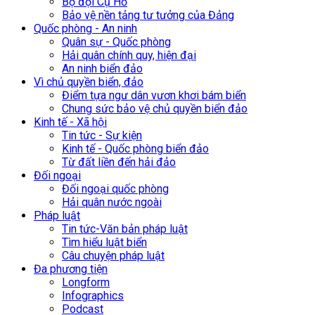
Bộ đội Cụ Hồ
Bảo vệ nền tảng tư tưởng của Đảng
Quốc phòng - An ninh
Quân sự - Quốc phòng
Hải quân chính quy, hiện đại
An ninh biển đảo
Vì chủ quyền biển, đảo
Điểm tựa ngư dân vươn khơi bám biển
Chung sức bảo vệ chủ quyền biển đảo
Kinh tế - Xã hội
Tin tức - Sự kiện
Kinh tế - Quốc phòng biển đảo
Từ đất liền đến hải đảo
Đối ngoại
Đối ngoại quốc phòng
Hải quân nước ngoài
Pháp luật
Tin tức-Văn bản pháp luật
Tìm hiểu luật biển
Câu chuyện pháp luật
Đa phương tiện
Longform
Infographics
Podcast