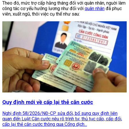
Theo đó, mức trợ cấp hằng tháng đối với quân nhân, nguời làm
công tác cơ yếu hưởng lương như đối với
quân nhân
đã phục
viên, xuất ngũ, thôi việc cụ thể như sau:
Quy định mới về cấp lại thẻ căn cước
Nghị định 58/2026/NĐ-CP sửa đổi, bổ sung quy định liên
quan đến Luật Căn cước nêu rõ trình tự, thủ tục cấp, cấp đổi,
cấp lại thẻ căn cước thông qua Cổng dịch...