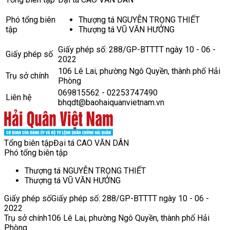
Phó tổng biên
Thượng tá NGUYỄN TRỌNG THIẾT
tập
Thượng tá VŨ VĂN HƯỞNG
Giấy phép số: 288/GP-BTTTT ngày 10 - 06 -
Giấy phép số
2022
106 Lê Lai, phường Ngô Quyền, thành phố Hải
Trụ sở chính
Phòng
069815562 - 02253747490
Liên hệ
bhqdt@baohaiquanvietnam.vn
Tổng biên tập
Đại tá CAO VĂN DÂN
Phó tổng biên tập
Thượng tá NGUYỄN TRỌNG THIẾT
Thượng tá VŨ VĂN HƯỞNG
Giấy phép số
Giấy phép số: 288/GP-BTTTT ngày 10 - 06 -
2022
Trụ sở chính
106 Lê Lai, phường Ngô Quyền, thành phố Hải
Phòng