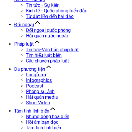
Tin tức - Sự kiện
Kinh tế - Quốc phòng biển đảo
Từ đất liền đến hải đảo
Đối ngoại
Đối ngoại quốc phòng
Hải quân nước ngoài
Pháp luật
Tin tức-Văn bản pháp luật
Tìm hiểu luật biển
Câu chuyện pháp luật
Đa phương tiện
Longform
Infographics
Podcast
Phóng sự ảnh
Hải quân media
Short Video
Tâm tình lính biển
Những bông hoa biển
Hồi âm bạn đọc
Tâm tình lính biển