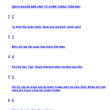
MẠCH NGUỒN BẢN LĨNH TỪ CHIẾN THẮNG TRẬN ĐẦU
2
Tư lệnh Hải quân thăm, tặng quà gia đình chính sách
3
Biên đội tàu Hải quân Nga thăm Việt Nam
4
Phó Đô đốc Trần Thanh Nghiêm kiểm tra Nhà máy X52
5
Hội thi cán bộ đoàn giỏi và tuyên truyền viên trẻ năm 2026: Nhiều đổi mới,
sáng tạo trong công tác tuyên truyền
6