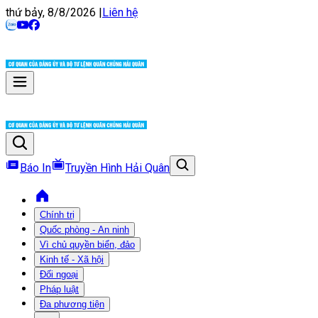
thứ bảy, 8/8/2026
|
Liên hệ
Báo In
Truyền Hình Hải Quân
Chính trị
Quốc phòng - An ninh
Vì chủ quyền biển, đảo
Kinh tế - Xã hội
Đối ngoại
Pháp luật
Đa phương tiện