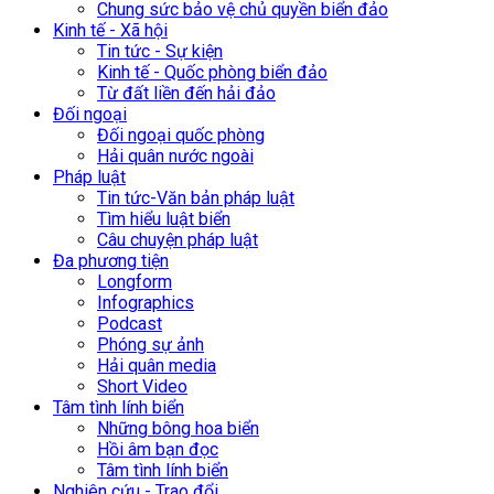
Chung sức bảo vệ chủ quyền biển đảo
Kinh tế - Xã hội
Tin tức - Sự kiện
Kinh tế - Quốc phòng biển đảo
Từ đất liền đến hải đảo
Đối ngoại
Đối ngoại quốc phòng
Hải quân nước ngoài
Pháp luật
Tin tức-Văn bản pháp luật
Tìm hiểu luật biển
Câu chuyện pháp luật
Đa phương tiện
Longform
Infographics
Podcast
Phóng sự ảnh
Hải quân media
Short Video
Tâm tình lính biển
Những bông hoa biển
Hồi âm bạn đọc
Tâm tình lính biển
Nghiên cứu - Trao đổi