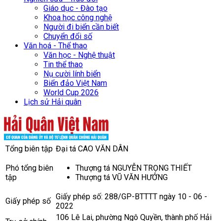
Giáo dục - Đào tạo
Khoa học công nghệ
Người đi biển cần biết
Chuyển đổi số
Văn hoá - Thể thao
Văn học - Nghệ thuật
Tin thể thao
Nụ cười lính biển
Biển đảo Việt Nam
World Cup 2026
Lịch sử Hải quân
Tổng biên tập
Đại tá CAO VĂN DÂN
Phó tổng biên
Thượng tá NGUYỄN TRỌNG THIẾT
tập
Thượng tá VŨ VĂN HƯỞNG
Giấy phép số: 288/GP-BTTTT ngày 10 - 06 -
Giấy phép số
2022
106 Lê Lai, phường Ngô Quyền, thành phố Hải