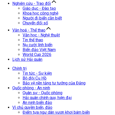
Nghiên cứu - Trao đổi
Giáo dục - Đào tạo
Khoa học công nghệ
Người đi biển cần biết
Chuyển đổi số
Văn hoá - Thể thao
Văn học - Nghệ thuật
Tin thể thao
Nụ cười lính biển
Biển đảo Việt Nam
World Cup 2026
Lịch sử Hải quân
Chính trị
Tin tức - Sự kiện
Bộ đội Cụ Hồ
Bảo vệ nền tảng tư tưởng của Đảng
Quốc phòng - An ninh
Quân sự - Quốc phòng
Hải quân chính quy, hiện đại
An ninh biển đảo
Vì chủ quyền biển, đảo
Điểm tựa ngư dân vươn khơi bám biển