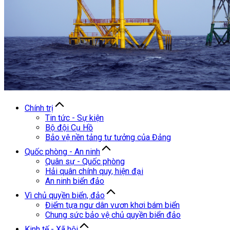
Chính trị
Tin tức - Sự kiện
Bộ đội Cụ Hồ
Bảo vệ nền tảng tư tưởng của Đảng
Quốc phòng - An ninh
Quân sự - Quốc phòng
Hải quân chính quy, hiện đại
An ninh biển đảo
Vì chủ quyền biển, đảo
Điểm tựa ngư dân vươn khơi bám biển
Chung sức bảo vệ chủ quyền biển đảo
Kinh tế - Xã hội