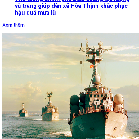
vũ trang giúp dân xã Hòa Thịnh khắc phục
hậu quả mưa lũ
Xem thêm