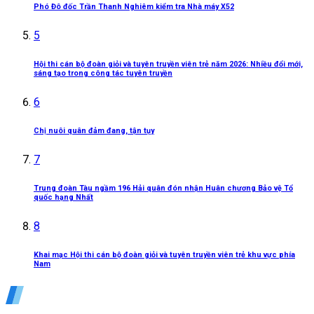
Phó Đô đốc Trần Thanh Nghiêm kiểm tra Nhà máy X52
5
Hội thi cán bộ đoàn giỏi và tuyên truyền viên trẻ năm 2026: Nhiều đổi mới,
sáng tạo trong công tác tuyên truyền
6
Chị nuôi quân đảm đang, tận tụy
7
Trung đoàn Tàu ngầm 196 Hải quân đón nhận Huân chương Bảo vệ Tổ
quốc hạng Nhất
8
Khai mạc Hội thi cán bộ đoàn giỏi và tuyên truyền viên trẻ khu vực phía
Nam