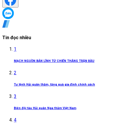
Tin đọc nhiều
1
MẠCH NGUỒN BẢN LĨNH TỪ CHIẾN THẮNG TRẬN ĐẦU
2
Tư lệnh Hải quân thăm, tặng quà gia đình chính sách
3
Biên đội tàu Hải quân Nga thăm Việt Nam
4