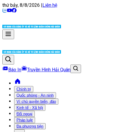
thứ bảy, 8/8/2026
|
Liên hệ
Báo In
Truyền Hình Hải Quân
Chính trị
Quốc phòng - An ninh
Vì chủ quyền biển, đảo
Kinh tế - Xã hội
Đối ngoại
Pháp luật
Đa phương tiện