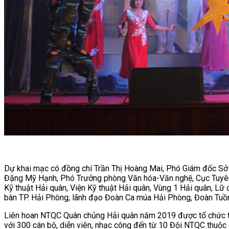
Dự khai mạc có đồng chí Trần Thị Hoàng Mai, Phó Giám đốc Sở V
Đặng Mỹ Hạnh, Phó Trưởng phòng Văn hóa-Văn nghệ, Cục Tuyên h
Kỹ thuật Hải quân, Viện Kỹ thuật Hải quân, Vùng 1 Hải quân, L
bàn TP. Hải Phòng; lãnh đạo Đoàn Ca múa Hải Phòng, Đoàn Tuồn
Liên hoan NTQC Quân chủng Hải quân năm 2019 được tổ chức thàn
với 300 cán bộ, diễn viên, nhạc công đến từ 10 Đội NTQC thuộc 