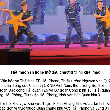
Tiết mục văn nghệ mở đầu chương trình khai mạc
ăn hóa và Thể thao TP. Hải Phòng; Thiếu tướng Nguyễn Văn Quý, P
uấn, Tổng cục Chính trị QĐND Việt Nam; thủ trưởng Bộ Tham mưu
ữ đoàn Đặc công Hải quân 126 và Lữ đoàn Công binh 131 Hải quân,
g Hải Phòng; Thư viện Hải Phòng; Nhà Văn hóa Quân khu 3...
h 2 khu vực: Khu vực 1 tại TP. Hải Phòng, khu vực 2 tại tỉnh Khá
các đơn vị trực thuộc Quân chủng khu vực Hải Phòng và Vùng 3 Hả