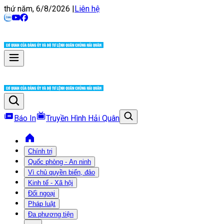
thứ năm, 6/8/2026
|
Liên hệ
Báo In
Truyền Hình Hải Quân
Chính trị
Quốc phòng - An ninh
Vì chủ quyền biển, đảo
Kinh tế - Xã hội
Đối ngoại
Pháp luật
Đa phương tiện