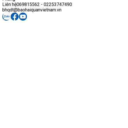
Liên hệ
069815562 - 02253747490
bhqdt@baohaiquanvietnam.vn