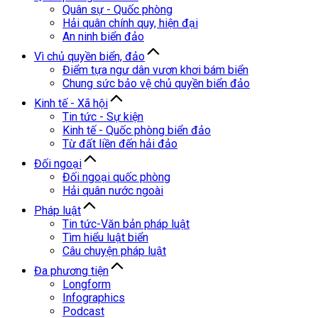
Quân sự - Quốc phòng
Hải quân chính quy, hiện đại
An ninh biển đảo
Vì chủ quyền biển, đảo
Điểm tựa ngư dân vươn khơi bám biển
Chung sức bảo vệ chủ quyền biển đảo
Kinh tế - Xã hội
Tin tức - Sự kiện
Kinh tế - Quốc phòng biển đảo
Từ đất liền đến hải đảo
Đối ngoại
Đối ngoại quốc phòng
Hải quân nước ngoài
Pháp luật
Tin tức-Văn bản pháp luật
Tìm hiểu luật biển
Câu chuyện pháp luật
Đa phương tiện
Longform
Infographics
Podcast