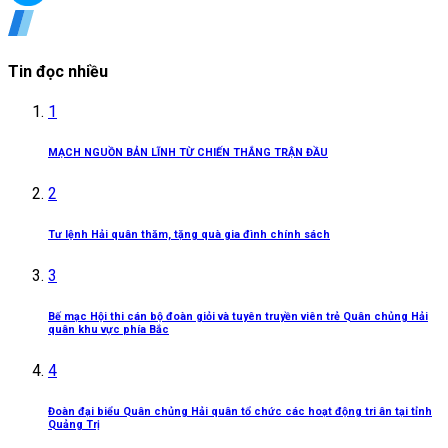
Tin đọc nhiều
1
MẠCH NGUỒN BẢN LĨNH TỪ CHIẾN THẮNG TRẬN ĐẦU
2
Tư lệnh Hải quân thăm, tặng quà gia đình chính sách
3
Bế mạc Hội thi cán bộ đoàn giỏi và tuyên truyền viên trẻ Quân chủng Hải
quân khu vực phía Bắc
4
Đoàn đại biểu Quân chủng Hải quân tổ chức các hoạt động tri ân tại tỉnh
Quảng Trị