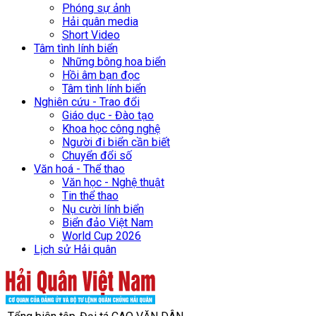
Phóng sự ảnh
Hải quân media
Short Video
Tâm tình lính biển
Những bông hoa biển
Hồi âm bạn đọc
Tâm tình lính biển
Nghiên cứu - Trao đổi
Giáo dục - Đào tạo
Khoa học công nghệ
Người đi biển cần biết
Chuyển đổi số
Văn hoá - Thể thao
Văn học - Nghệ thuật
Tin thể thao
Nụ cười lính biển
Biển đảo Việt Nam
World Cup 2026
Lịch sử Hải quân