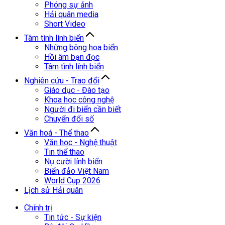
Phóng sự ảnh
Hải quân media
Short Video
Tâm tình lính biển
Những bông hoa biển
Hồi âm bạn đọc
Tâm tình lính biển
Nghiên cứu - Trao đổi
Giáo dục - Đào tạo
Khoa học công nghệ
Người đi biển cần biết
Chuyển đổi số
Văn hoá - Thể thao
Văn học - Nghệ thuật
Tin thể thao
Nụ cười lính biển
Biển đảo Việt Nam
World Cup 2026
Lịch sử Hải quân
Chính trị
Tin tức - Sự kiện