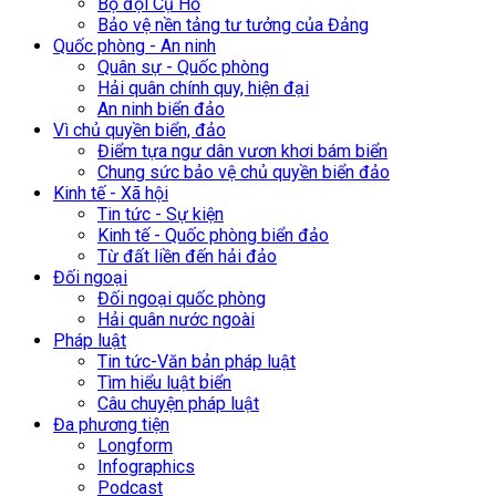
Bộ đội Cụ Hồ
Bảo vệ nền tảng tư tưởng của Đảng
Quốc phòng - An ninh
Quân sự - Quốc phòng
Hải quân chính quy, hiện đại
An ninh biển đảo
Vì chủ quyền biển, đảo
Điểm tựa ngư dân vươn khơi bám biển
Chung sức bảo vệ chủ quyền biển đảo
Kinh tế - Xã hội
Tin tức - Sự kiện
Kinh tế - Quốc phòng biển đảo
Từ đất liền đến hải đảo
Đối ngoại
Đối ngoại quốc phòng
Hải quân nước ngoài
Pháp luật
Tin tức-Văn bản pháp luật
Tìm hiểu luật biển
Câu chuyện pháp luật
Đa phương tiện
Longform
Infographics
Podcast