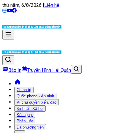
thứ năm, 6/8/2026
|
Liên hệ
Báo In
Truyền Hình Hải Quân
Chính trị
Quốc phòng - An ninh
Vì chủ quyền biển, đảo
Kinh tế - Xã hội
Đối ngoại
Pháp luật
Đa phương tiện