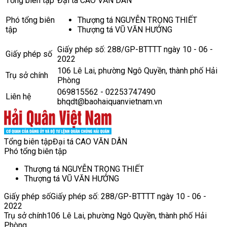
Tổng biên tập
Đại tá CAO VĂN DÂN
Phó tổng biên
Thượng tá NGUYỄN TRỌNG THIẾT
tập
Thượng tá VŨ VĂN HƯỞNG
Giấy phép số: 288/GP-BTTTT ngày 10 - 06 -
Giấy phép số
2022
106 Lê Lai, phường Ngô Quyền, thành phố Hải
Trụ sở chính
Phòng
069815562 - 02253747490
Liên hệ
bhqdt@baohaiquanvietnam.vn
Tổng biên tập
Đại tá CAO VĂN DÂN
Phó tổng biên tập
Thượng tá NGUYỄN TRỌNG THIẾT
Thượng tá VŨ VĂN HƯỞNG
Giấy phép số
Giấy phép số: 288/GP-BTTTT ngày 10 - 06 -
2022
Trụ sở chính
106 Lê Lai, phường Ngô Quyền, thành phố Hải
Phòng