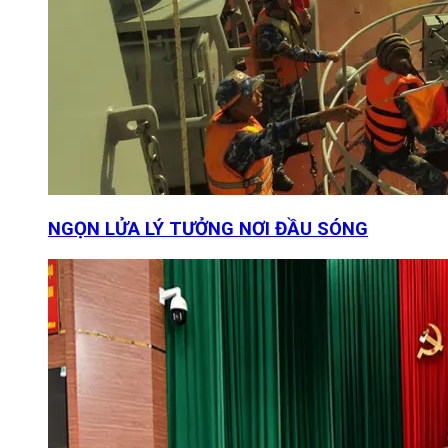
NGỌN LỬA LÝ TƯỞNG NƠI ĐẦU SÓNG