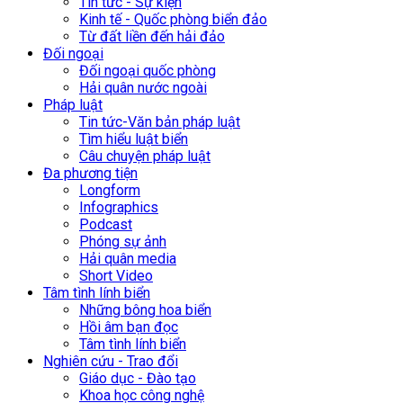
Tin tức - Sự kiện
Kinh tế - Quốc phòng biển đảo
Từ đất liền đến hải đảo
Đối ngoại
Đối ngoại quốc phòng
Hải quân nước ngoài
Pháp luật
Tin tức-Văn bản pháp luật
Tìm hiểu luật biển
Câu chuyện pháp luật
Đa phương tiện
Longform
Infographics
Podcast
Phóng sự ảnh
Hải quân media
Short Video
Tâm tình lính biển
Những bông hoa biển
Hồi âm bạn đọc
Tâm tình lính biển
Nghiên cứu - Trao đổi
Giáo dục - Đào tạo
Khoa học công nghệ