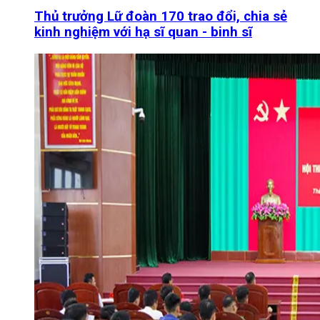
Thủ trưởng Lữ đoàn 170 trao đổi, chia sẻ
kinh nghiệm với hạ sĩ quan - binh sĩ