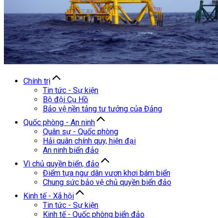
Chính trị
Tin tức - Sự kiện
Bộ đội Cụ Hồ
Bảo vệ nền tảng tư tưởng của Đảng
Quốc phòng - An ninh
Quân sự - Quốc phòng
Hải quân chính quy, hiện đại
An ninh biển đảo
Vì chủ quyền biển, đảo
Điểm tựa ngư dân vươn khơi bám biển
Chung sức bảo vệ chủ quyền biển đảo
Kinh tế - Xã hội
Tin tức - Sự kiện
Kinh tế - Quốc phòng biển đảo