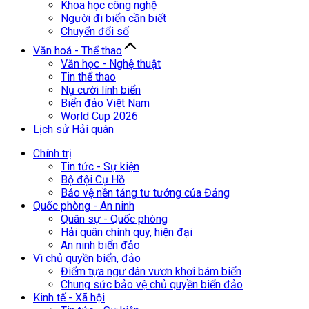
Khoa học công nghệ
Người đi biển cần biết
Chuyển đổi số
Văn hoá - Thể thao
Văn học - Nghệ thuật
Tin thể thao
Nụ cười lính biển
Biển đảo Việt Nam
World Cup 2026
Lịch sử Hải quân
Chính trị
Tin tức - Sự kiện
Bộ đội Cụ Hồ
Bảo vệ nền tảng tư tưởng của Đảng
Quốc phòng - An ninh
Quân sự - Quốc phòng
Hải quân chính quy, hiện đại
An ninh biển đảo
Vì chủ quyền biển, đảo
Điểm tựa ngư dân vươn khơi bám biển
Chung sức bảo vệ chủ quyền biển đảo
Kinh tế - Xã hội