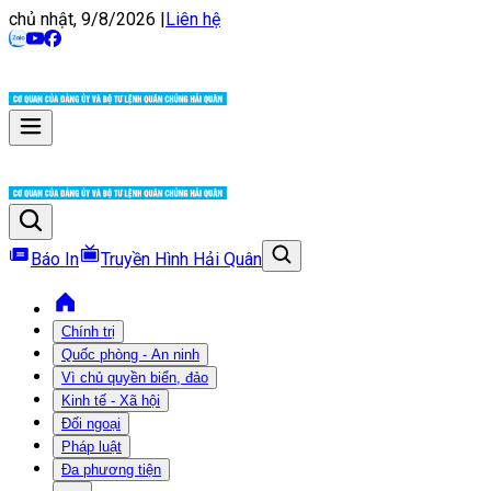
chủ nhật, 9/8/2026
|
Liên hệ
Báo In
Truyền Hình Hải Quân
Chính trị
Quốc phòng - An ninh
Vì chủ quyền biển, đảo
Kinh tế - Xã hội
Đối ngoại
Pháp luật
Đa phương tiện