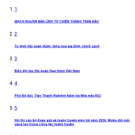
1
MẠCH NGUỒN BẢN LĨNH TỪ CHIẾN THẮNG TRẬN ĐẦU
2
Tư lệnh Hải quân thăm, tặng quà gia đình chính sách
3
Biên đội tàu Hải quân Nga thăm Việt Nam
4
Phó Đô đốc Trần Thanh Nghiêm kiểm tra Nhà máy X52
5
Hội thi cán bộ đoàn giỏi và tuyên truyền viên trẻ năm 2026: Nhiều đổi mới,
sáng tạo trong công tác tuyên truyền