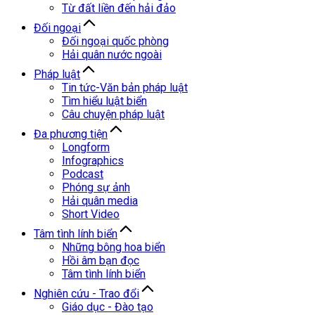
Từ đất liền đến hải đảo
Đối ngoại
Đối ngoại quốc phòng
Hải quân nước ngoài
Pháp luật
Tin tức-Văn bản pháp luật
Tìm hiểu luật biển
Câu chuyện pháp luật
Đa phương tiện
Longform
Infographics
Podcast
Phóng sự ảnh
Hải quân media
Short Video
Tâm tình lính biển
Những bông hoa biển
Hồi âm bạn đọc
Tâm tình lính biển
Nghiên cứu - Trao đổi
Giáo dục - Đào tạo