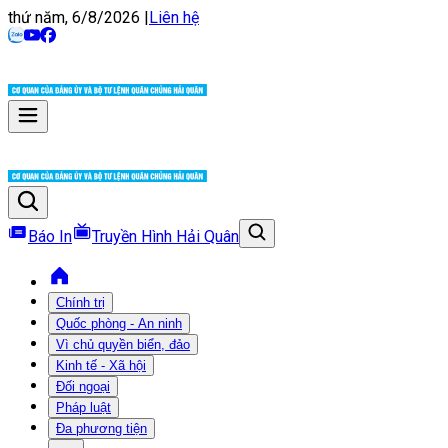
thứ năm, 6/8/2026
|
Liên hệ
Báo In
Truyền Hình Hải Quân
Chính trị
Quốc phòng - An ninh
Vì chủ quyền biển, đảo
Kinh tế - Xã hội
Đối ngoại
Pháp luật
Đa phương tiện