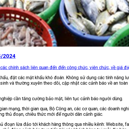
 5/2024
các chính sách liên quan đến đến công chức, viên chức, về giá điện
ật khẩu, đặt các mật khẩu khó đoán. Không sử dụng các tính năng 
 sinh và thường xuyên theo dõi, cập nhật các cảnh báo về an toàn
 nghiệp cần tăng cường bảo mật, liên tục cảnh báo người dùng.
an mạng, thời gian qua, Bộ Công an, các cơ quan, các doanh nghiệ
ng thủ đoạn, chiêu thức mới để người dân cảnh giác.
hủ đoạn lừa đảo tới khách hàng thông qua nhiều kênh: Website, f