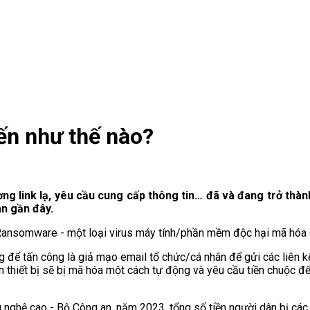
ến như thế nào?
ng link lạ, yêu cầu cung cấp thông tin… đã và đang trở thàn
an gần đây.
ansomware - một loại virus máy tính/phần mềm độc hại mã hóa dữ
 để tấn công là giả mạo email tổ chức/cá nhân để gửi các liên 
thiết bị sẽ bị mã hóa một cách tự động và yêu cầu tiền chuộc để gi
ghệ cao - Bộ Công an, năm 2023, tổng số tiền người dân bị các 