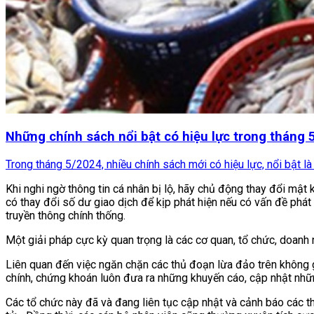
Những chính sách nổi bật có hiệu lực trong tháng
Trong tháng 5/2024, nhiều chính sách mới có hiệu lực, nổi bật là 
Khi nghi ngờ thông tin cá nhân bị lộ, hãy chủ động thay đổi m
có thay đổi số dư giao dịch để kịp phát hiện nếu có vấn đề phát
truyền thông chính thống.
Một giải pháp cực kỳ quan trọng là các cơ quan, tổ chức, doanh
Liên quan đến việc ngăn chặn các thủ đoạn lừa đảo trên không gi
chính, chứng khoán luôn đưa ra những khuyến cáo, cập nhật nhữ
Các tổ chức này đã và đang liên tục cập nhật và cảnh báo các t