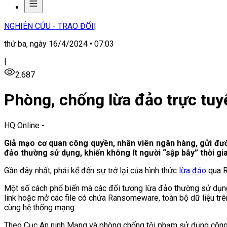
NGHIÊN CỨU - TRAO ĐỔI
|
thứ ba, ngày 16/4/2024 • 07:03
|
2.687
Phòng, chống lừa đảo trực tuy
HQ Online
-
Giả mạo cơ quan công quyền, nhân viên ngân hàng, gửi đườ
đảo thường sử dụng, khiến không ít người “sập bẫy” thời gi
Gần đây nhất, phải kể đến sự trở lại của hình thức
lừa đảo
qua R
Một số cách phổ biến mà các đối tượng lừa đảo thường sử dụng
link hoặc mở các file có chứa Ransomeware, toàn bộ dữ liệu trên 
cùng hệ thống mạng.
Theo Cục An ninh Mạng và phòng chống tội phạm sử dụng công n