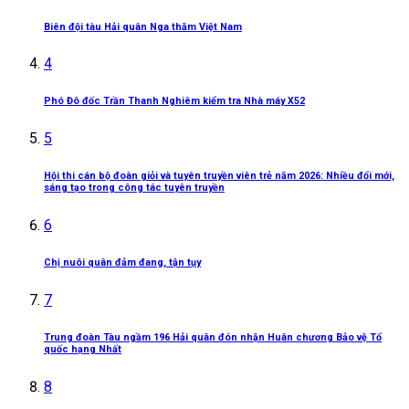
Biên đội tàu Hải quân Nga thăm Việt Nam
4
Phó Đô đốc Trần Thanh Nghiêm kiểm tra Nhà máy X52
5
Hội thi cán bộ đoàn giỏi và tuyên truyền viên trẻ năm 2026: Nhiều đổi mới,
sáng tạo trong công tác tuyên truyền
6
Chị nuôi quân đảm đang, tận tụy
7
Trung đoàn Tàu ngầm 196 Hải quân đón nhận Huân chương Bảo vệ Tổ
quốc hạng Nhất
8