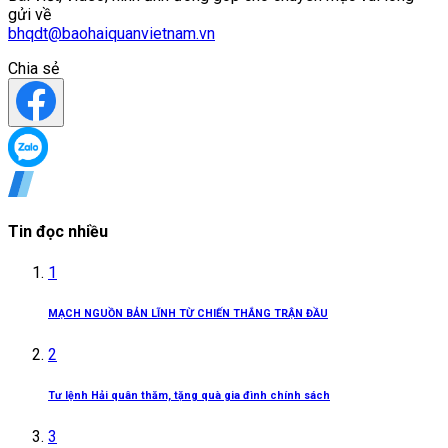
gửi về
bhqdt@baohaiquanvietnam.vn
Chia sẻ
Tin đọc nhiều
1
MẠCH NGUỒN BẢN LĨNH TỪ CHIẾN THẮNG TRẬN ĐẦU
2
Tư lệnh Hải quân thăm, tặng quà gia đình chính sách
3