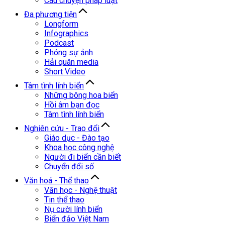
Câu chuyện pháp luật
Đa phương tiện
Longform
Infographics
Podcast
Phóng sự ảnh
Hải quân media
Short Video
Tâm tình lính biển
Những bông hoa biển
Hồi âm bạn đọc
Tâm tình lính biển
Nghiên cứu - Trao đổi
Giáo dục - Đào tạo
Khoa học công nghệ
Người đi biển cần biết
Chuyển đổi số
Văn hoá - Thể thao
Văn học - Nghệ thuật
Tin thể thao
Nụ cười lính biển
Biển đảo Việt Nam