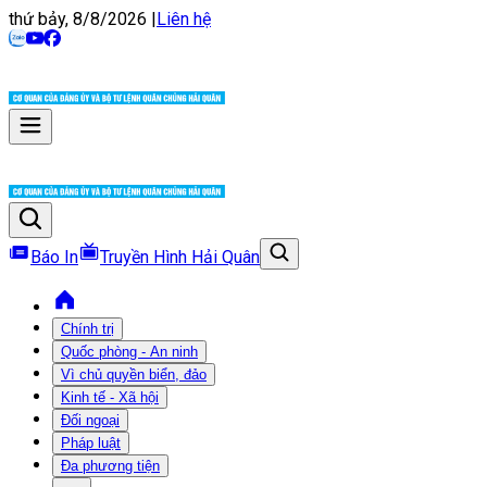
thứ bảy, 8/8/2026
|
Liên hệ
Báo In
Truyền Hình Hải Quân
Chính trị
Quốc phòng - An ninh
Vì chủ quyền biển, đảo
Kinh tế - Xã hội
Đối ngoại
Pháp luật
Đa phương tiện