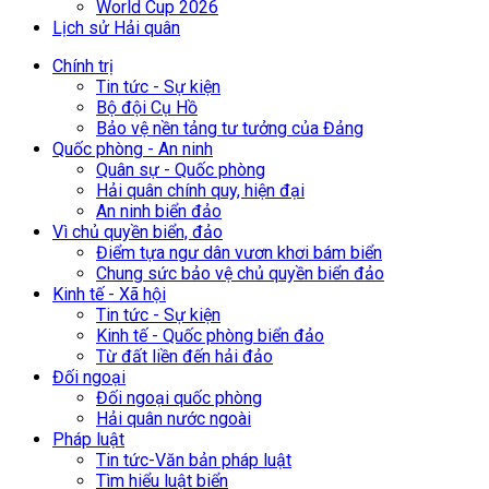
World Cup 2026
Lịch sử Hải quân
Chính trị
Tin tức - Sự kiện
Bộ đội Cụ Hồ
Bảo vệ nền tảng tư tưởng của Đảng
Quốc phòng - An ninh
Quân sự - Quốc phòng
Hải quân chính quy, hiện đại
An ninh biển đảo
Vì chủ quyền biển, đảo
Điểm tựa ngư dân vươn khơi bám biển
Chung sức bảo vệ chủ quyền biển đảo
Kinh tế - Xã hội
Tin tức - Sự kiện
Kinh tế - Quốc phòng biển đảo
Từ đất liền đến hải đảo
Đối ngoại
Đối ngoại quốc phòng
Hải quân nước ngoài
Pháp luật
Tin tức-Văn bản pháp luật
Tìm hiểu luật biển