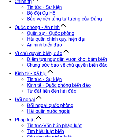
Chính trị
Tin tức - Sự kiện
Bộ đội Cụ Hồ
Bảo vệ nền tảng tư tưởng của Đảng
Quốc phòng - An ninh
Quân sự - Quốc phòng
Hải quân chính quy, hiện đại
An ninh biển đảo
Vì chủ quyền biển, đảo
Điểm tựa ngư dân vươn khơi bám biển
Chung sức bảo vệ chủ quyền biển đảo
Kinh tế - Xã hội
Tin tức - Sự kiện
Kinh tế - Quốc phòng biển đảo
Từ đất liền đến hải đảo
Đối ngoại
Đối ngoại quốc phòng
Hải quân nước ngoài
Pháp luật
Tin tức-Văn bản pháp luật
Tìm hiểu luật biển