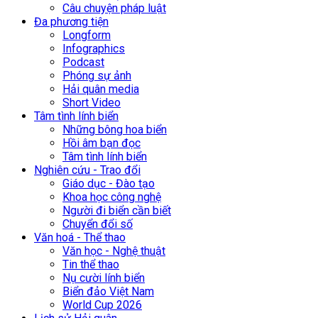
Câu chuyện pháp luật
Đa phương tiện
Longform
Infographics
Podcast
Phóng sự ảnh
Hải quân media
Short Video
Tâm tình lính biển
Những bông hoa biển
Hồi âm bạn đọc
Tâm tình lính biển
Nghiên cứu - Trao đổi
Giáo dục - Đào tạo
Khoa học công nghệ
Người đi biển cần biết
Chuyển đổi số
Văn hoá - Thể thao
Văn học - Nghệ thuật
Tin thể thao
Nụ cười lính biển
Biển đảo Việt Nam
World Cup 2026