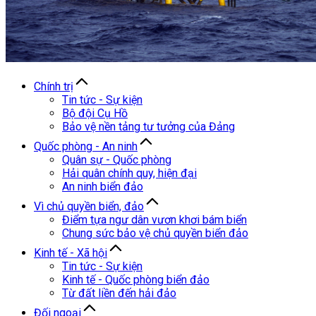
Chính trị
Tin tức - Sự kiện
Bộ đội Cụ Hồ
Bảo vệ nền tảng tư tưởng của Đảng
Quốc phòng - An ninh
Quân sự - Quốc phòng
Hải quân chính quy, hiện đại
An ninh biển đảo
Vì chủ quyền biển, đảo
Điểm tựa ngư dân vươn khơi bám biển
Chung sức bảo vệ chủ quyền biển đảo
Kinh tế - Xã hội
Tin tức - Sự kiện
Kinh tế - Quốc phòng biển đảo
Từ đất liền đến hải đảo
Đối ngoại