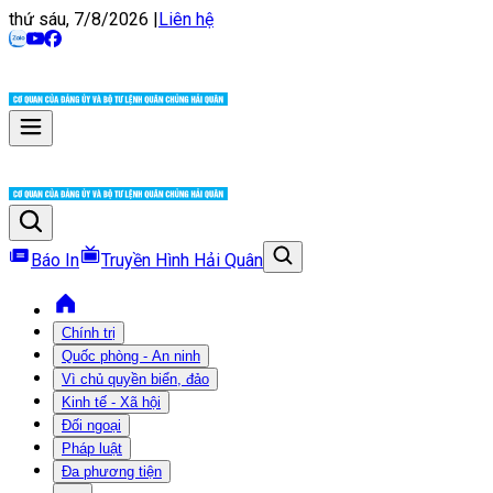
thứ sáu, 7/8/2026
|
Liên hệ
Báo In
Truyền Hình Hải Quân
Chính trị
Quốc phòng - An ninh
Vì chủ quyền biển, đảo
Kinh tế - Xã hội
Đối ngoại
Pháp luật
Đa phương tiện