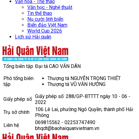
Văn hoá - Thể thao
Văn học - Nghệ thuật
Tin thể thao
Nụ cười lính biển
Biển đảo Việt Nam
World Cup 2026
Lịch sử Hải quân
Tổng biên tập
Đại tá CAO VĂN DÂN
Phó tổng biên
Thượng tá NGUYỄN TRỌNG THIẾT
tập
Thượng tá VŨ VĂN HƯỞNG
Giấy phép số: 288/GP-BTTTT ngày 10 - 06 -
Giấy phép số
2022
106 Lê Lai, phường Ngô Quyền, thành phố Hải
Trụ sở chính
Phòng
069815562 - 02253747490
Liên hệ
bhqdt@baohaiquanvietnam.vn