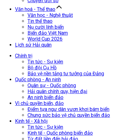
Chuyển đổi số
Văn hoá - Thể thao
Văn học - Nghệ thuật
Tin thể thao
Nụ cười lính biển
Biển đảo Việt Nam
World Cup 2026
Lịch sử Hải quân
Chính trị
Tin tức - Sự kiện
Bộ đội Cụ Hồ
Bảo vệ nền tảng tư tưởng của Đảng
Quốc phòng - An ninh
Quân sự - Quốc phòng
Hải quân chính quy, hiện đại
An ninh biển đảo
Vì chủ quyền biển, đảo
Điểm tựa ngư dân vươn khơi bám biển
Chung sức bảo vệ chủ quyền biển đảo
Kinh tế - Xã hội
Tin tức - Sự kiện
Kinh tế - Quốc phòng biển đảo
Từ đất liền đến hải đảo