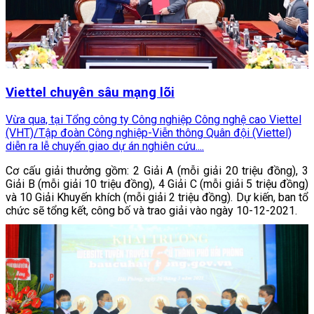
Viettel chuyên sâu mạng lõi
Vừa qua, tại Tổng công ty Công nghiệp Công nghệ cao Viettel
(VHT)/Tập đoàn Công nghiệp-Viễn thông Quân đội (Viettel)
diễn ra lễ chuyển giao dự án nghiên cứu....
Cơ cấu giải thưởng gồm: 2 Giải A (mỗi giải 20 triệu đồng), 3
Giải B (mỗi giải 10 triệu đồng), 4 Giải C (mỗi giải 5 triệu đồng)
và 10 Giải Khuyến khích (mỗi giải 2 triệu đồng). Dự kiến, ban tổ
chức sẽ tổng kết, công bố và trao giải vào ngày 10-12-2021.