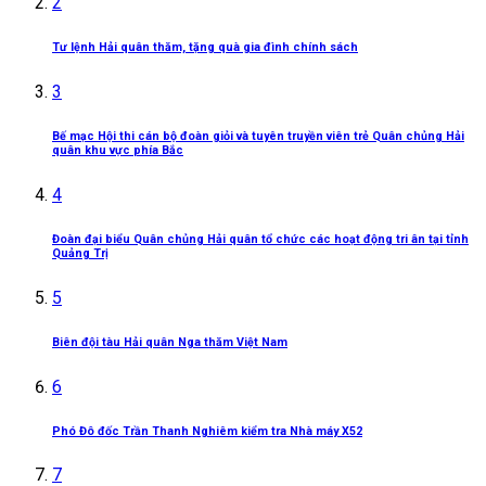
2
Tư lệnh Hải quân thăm, tặng quà gia đình chính sách
3
Bế mạc Hội thi cán bộ đoàn giỏi và tuyên truyền viên trẻ Quân chủng Hải
quân khu vực phía Bắc
4
Đoàn đại biểu Quân chủng Hải quân tổ chức các hoạt động tri ân tại tỉnh
Quảng Trị
5
Biên đội tàu Hải quân Nga thăm Việt Nam
6
Phó Đô đốc Trần Thanh Nghiêm kiểm tra Nhà máy X52
7