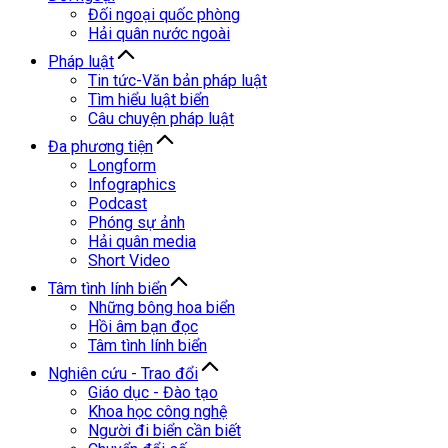
Đối ngoại quốc phòng
Hải quân nước ngoài
Pháp luật
Tin tức-Văn bản pháp luật
Tìm hiểu luật biển
Câu chuyện pháp luật
Đa phương tiện
Longform
Infographics
Podcast
Phóng sự ảnh
Hải quân media
Short Video
Tâm tình lính biển
Những bông hoa biển
Hồi âm bạn đọc
Tâm tình lính biển
Nghiên cứu - Trao đổi
Giáo dục - Đào tạo
Khoa học công nghệ
Người đi biển cần biết