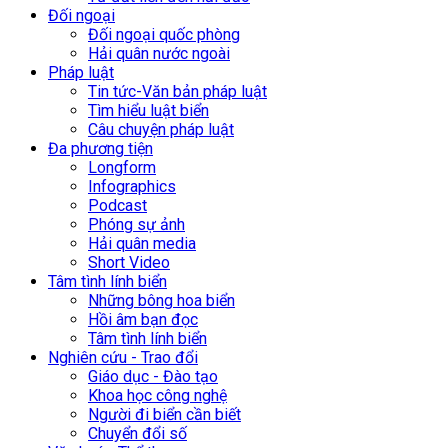
Đối ngoại
Đối ngoại quốc phòng
Hải quân nước ngoài
Pháp luật
Tin tức-Văn bản pháp luật
Tìm hiểu luật biển
Câu chuyện pháp luật
Đa phương tiện
Longform
Infographics
Podcast
Phóng sự ảnh
Hải quân media
Short Video
Tâm tình lính biển
Những bông hoa biển
Hồi âm bạn đọc
Tâm tình lính biển
Nghiên cứu - Trao đổi
Giáo dục - Đào tạo
Khoa học công nghệ
Người đi biển cần biết
Chuyển đổi số