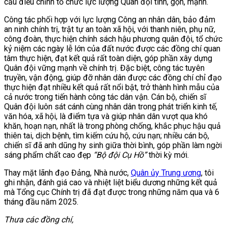
cầu điều chỉnh tổ chức lực lượng Quân đội tinh, gọn, mạnh.
Công tác phối hợp với lực lượng Công an nhân dân, bảo đảm
an ninh chính trị, trật tự an toàn xã hội, với thanh niên, phụ nữ,
công đoàn, thực hiện chính sách hậu phương quân đội, tổ chức
kỷ niệm các ngày lễ lớn của đất nước được các đồng chí quan
tâm thực hiện, đạt kết quả rất toàn diện, góp phần xây dựng
Quân đội vững mạnh về chính trị. Đặc biệt, công tác tuyên
truyền, vận động, giúp đỡ nhân dân được các đồng chí chỉ đạo
thực hiện đạt nhiều kết quả rất nổi bật, trở thành hình mẫu của
cả nước trong tiến hành công tác dân vận. Cán bộ, chiến sĩ
Quân đội luôn sát cánh cùng nhân dân trong phát triển kinh tế,
văn hóa, xã hội, là điểm tựa và giúp nhân dân vượt qua khó
khăn, hoạn nạn, nhất là trong phòng chống, khắc phục hậu quả
thiên tai, dịch bệnh, tìm kiếm cứu hộ, cứu nạn; nhiều cán bộ,
chiến sĩ đã anh dũng hy sinh giữa thời bình, góp phần làm ngời
sáng phẩm chất cao đẹp
“Bộ đội Cụ Hồ”
thời kỳ mới.
Thay mặt lãnh đạo Đảng, Nhà nước,
Quân ủy Trung ương
, tôi
ghi nhận, đánh giá cao và nhiệt liệt biểu dương những kết quả
mà Tổng cục Chính trị đã đạt được trong những năm qua và 6
tháng đầu năm 2025.
Thưa các đồng chí
,