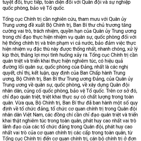
tuyệt đối, trực tiếp, toàn diện đối với Quân đội và sự nghiệp
quốc phòng, bảo vệ Tổ quốc.
Tổng cục Chính trị cần nghiên cứu, tham mưu với Quân ủy
Trung ương đề xuất Bộ Chính trị, Ban Bí thư chủ trương tăng
cường vai trò, trách nhiệm, quyền hạn của Quân ủy Trung ương
trong chỉ đạo thực hiện nhiệm vụ quân sự, quốc phòng đối với
hệ thống chính trị và trên phạm vi cả nước, bảo đảm việc thực
hiện nhiệm vụ đặc thù này được thống nhất, nhanh chóng, xử lý
kịp thời, thắng lợi mọi tình huống xảy ra. Tổng cục Chính trị cần
quán triệt và triển khai thực hiện nghiêm túc, có hiệu quả
đường lối quân sự, quốc phòng của Đảng, nhất là các nghị
quyết, chỉ thị, kết luận, quy định của Ban Chấp hành Trung
ương, Bộ Chính trị, Ban Bí thư Trung ương Đảng, của Quân ủy
Trung ương về quân sự, quốc phòng, về xây dựng Quân đội
nhân dân, củng cố quốc phòng, bảo vệ Tổ quốc. Trên cơ sở đó,
chỉ đạo quán triệt, triệt khai thực sự có chất lượng trong toàn
quân. Vừa qua, Bộ Chính trị, Ban Bí thư đã ban hành một số quy
định về tổ chức đảng, tổ chức cơ quan chính trị trong Quân đội
nhân dân Việt Nam, các đồng chí cần chỉ đạo quán triệt và triển
khai thật nghiêm túc trong toàn quân, phát huy cao nhất vai trò
lãnh đạo của các tổ chức đảng trong Quân đội, phát huy cao
nhất vai trò của cơ quan chính trị các cấp trong toàn quân, từ
Tổng cục Chính trị đến cơ quan chính trị, cán bộ chính trị ở đơn