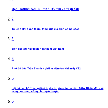
MẠCH NGUỒN BẢN LĨNH TỪ CHIẾN THẮNG TRẬN ĐẦU
2
Tư lệnh Hải quân thăm, tặng quà gia đình chính sách
3
Biên đội tàu Hải quân Nga thăm Việt Nam
4
Phó Đô đốc Trần Thanh Nghiêm kiểm tra Nhà máy X52
5
Hội thi cán bộ đoàn giỏi và tuyên truyền viên trẻ năm 2026: Nhiều đổi mới,
sáng tạo trong công tác tuyên truyền
6