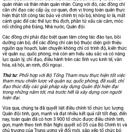
quân nhân và thân nhân quân nhân. Cùng với đó, các đồng chí
cần chỉ đạo các cấp ủy, cơ quan, đơn vị trong toàn quân thực
hiện thật tốt công tác bảo vệ chính trị nội bộ; không lơ là, mất
cảnh giác để các thế lực thù địch, phần tử xấu cài cắm, móc
nối chống phá Đảng, Nhà nước, Quân đội.
Các đồng chí phải đặc biệt quan tâm công tác đào tạo, bồi
dưỡng cán bộ, để các đồng chí cán bộ thuộc diện giới thiệu
nguồn quy hoạch, luân chuyển không chỉ có trình độ, kiến thức
về quân sự, quốc phòng, mà còn am hiểu sâu sắc và có năng
lực quản lý, chỉ đạo, điều hành trên các lĩnh vực kinh tế, văn
hóa, xã hội, an ninh, đối ngoại…
Thứ tư
: P
hối hợp với Bộ Tổng Tham mưu thực hiện tốt việc
tham mưu chiến lược về quân sự, quốc phòng, đề xuất, chỉ
đạo thúc đẩy các giải pháp xây dựng Quân đội hiện đại
trong những năm tới, mà trước hết là xây dựng con người
hiện đại.
Vừa qua, chúng ta đã quyết liệt điều chỉnh tổ chức lực lượng
Quân đội tinh, gọn, mạnh và đạt nhiều kết quả rất tốt đẹp; đến
nay, toàn quân đã có hơn 3.900 tổ chức được điều chỉnh tinh,
gọn, mạnh theo tinh thần Nghị quyết số 05 của Bộ Chính trị và
chủ trương của Trung ương về đổi mới, sắp xếp tổ chức bộ