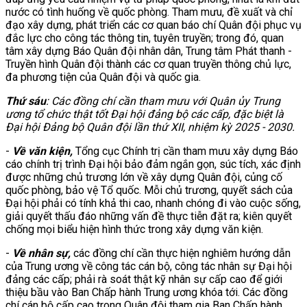
nước có tình huống về quốc phòng. Tham mưu, đề xuất và chỉ
đạo xây dựng, phát triển các cơ quan báo chí Quân đội phục vụ
đắc lực cho công tác thông tin, tuyên truyền; trong đó, quan
tâm xây dựng Báo Quân đội nhân dân, Trung tâm Phát thanh -
Truyền hình Quân đội thành các cơ quan truyền thông chủ lực,
đa phương tiện của Quân đội và quốc gia.
Thứ sáu
: C
ác đồng chí cần tham mưu với Quân ủy Trung
ương tổ chức thật tốt Đại hội
đảng bộ các cấp, đặc biệt là
Đại hội
Đảng bộ Quân đội lần thứ XII, nhiệm kỳ 2025 - 2030.
-
Về văn kiện,
Tổng cục Chính trị cần tham mưu xây dựng Báo
cáo chính trị trình Đại hội bảo đảm ngắn gọn, súc tích, xác định
được những chủ trương lớn về xây dựng Quân đội, củng cố
quốc phòng, bảo vệ Tổ quốc. Mỗi chủ trương, quyết sách của
Đại hội phải có tính khả thi cao, nhanh chóng đi vào cuộc sống,
giải quyết thấu đáo những vấn đề thực tiễn đặt ra; kiên quyết
chống mọi biểu hiện hình thức trong xây dựng văn kiện.
-
Về nhân sự,
các đồng chí cần thực hiện nghiêm hướng dẫn
của Trung ương về công tác cán bộ, công tác nhân sự Đại hội
đảng các cấp; phải rà soát thật kỹ nhân sự cấp cao để giới
thiệu bầu vào Ban Chấp hành Trung ương khóa tới. Các đồng
chí cán bộ cấp cao trong Quân đội tham gia Ban Chấp hành