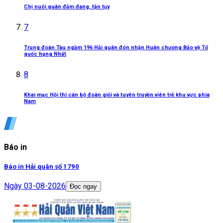
Chị nuôi quân đảm đang, tận tụy
7
Trung đoàn Tàu ngầm 196 Hải quân đón nhận Huân chương Bảo vệ Tổ
quốc hạng Nhất
8
Khai mạc Hội thi cán bộ đoàn giỏi và tuyên truyền viên trẻ khu vực phía
Nam
Báo in
Báo in Hải quân số 1790
Ngày
03-08-2026
Đọc ngay