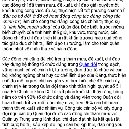
các đồng chí đã tham mưu, đề xuất, chỉ đạo giải quyết một
khối lượng công việc đồ sộ; thực hiện rất tốt phương châm:
“Ở
đâu có bộ đội, ở đó có hoạt động công tác đảng, công tác
chính trị”
, làm cho công tác đảng, công tác chính trị thực sự
là
“linh hồn, mạch sống”
của Quân đội. Đặc biệt, trước những
biến chuyển của tình hình thế giới, khu vực, trong nước, các
đồng chí đã chỉ đạo triển khai rất khẩn trương, hiệu quả công
tác giáo dục chính trị, lãnh đạo tư tưởng, làm cho toàn quân
thống nhất về nhận thức và hành động.
Các đồng chí cũng đã chú trọng tham mưu, đề xuất, chỉ đạo
xây dựng hệ thống tổ chức đảng trong
Quân đội
trong sạch,
vững mạnh cả về chính trị, tư tưởng, đạo đức, tổ chức và cán
bộ; không ngừng phát huy cơ chế lãnh đạo của Đảng, thực hiện
chế độ một người chỉ huy gắn với thực hiện chế độ chính ủy,
chính trị viên trong Quân đội theo tinh thần Nghị quyết số 51
của Bộ Chính trị khóa IX. Tôi rất phấn khởi khi thấy rằng, hằng
năm có trên 90% tổ chức đảng và đảng viên trong Quân đội
hoàn thành tốt và xuất sắc nhiệm vụ, trên 96% cán bộ hoàn
thành tốt và xuất sắc nhiệm vụ. Công tác cán bộ và xây dựng
đội ngũ cán bộ Quân đội được các đồng chí tham mưu với
Quân ủy Trung ương lãnh đạo, chỉ đạo đạt nhiều kết quả rất
tích cực; bố trí, sắp xếp đội ngũ cán bộ kịp thời, đáp ứng yêu