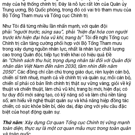
máy của hệ thống chính trị. Đây là nỗ lực rất lớn của Quân ủy
Trung ương, Bộ Quốc phòng, trong đó có vai trò tham mưu của
Bộ Tổng Tham mưu và Tổng cục Chính trị.
Như Tôi đã từng nhiều lần nhấn mạnh, với quân đội
phải
“người trước, súng sau”
, phải
“hiện đại hóa con người
trước khi hiện đại hóa vũ khí, trang bị”
. Tôi đề nghị Tổng cục
Chính trị cần tăng cường phối hợp với Bộ Tổng Tham mưu
trong xây dựng nguồn nhân lực, nhất là nhân lực chất lượng
cao trong Quân đội; tiếp tục triển khai có hiệu quả Đề
án
“Chính sách thu hút, trọng dụng nhân tài đối với Quân đội
nhân dân Việt Nam đến năm 2030, tầm nhìn đến năm
2050”.
Các đồng chí cần chú trọng giáo dục, rèn luyện cán bộ,
chiến sĩ tinh nhuệ, mạnh
cả về chính trị và quân sự; mỗi cán bộ,
chiến sĩ phải có bản lĩnh chính trị thật sự vững vàng; giỏi về kỹ
thuật và chiến thuật, làm chủ vũ khí, trang bị mới, hiện đại; có
tư duy đổi mới sáng tạo, có kỹ năng số và làm chủ nền tảng
số; am hiểu về nghệ thuật quân sự và khả năng hiệp đồng tác
chiến; có sức khỏe bền bỉ, dẻo dai, đáp ứng với yêu cầu đặc
biệt của hoạt động quân sự.
Thứ năm
:
Xây dựng Cơ quan Tổng cục Chính trị vững mạnh
toàn diện, thực sự là một cơ quan mẫu mực trong toàn quân
và toàn quốc.