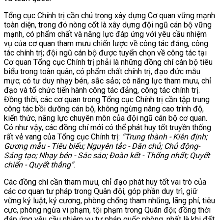
Tổng cục Chính trị cần chú trọng xây dựng Cơ quan vững mạnh
toàn diện, trong đó nòng cốt là xây dựng đội ngũ cán bộ vững
mạnh, có phẩm chất và năng lực đáp ứng với yêu cầu nhiệm
vụ của cơ quan tham mưu chiến lược về công tác đảng, công
tác chính trị; đội ngũ cán bộ được tuyển chọn về công tác tại
Cơ quan Tổng cục Chính trị phải là những đồng chí cán bộ tiêu
biểu trong toàn quân, có phẩm chất chính trị, đạo đức mẫu
mực; có tư duy nhạy bén, sắc sảo; có năng lực tham mưu, chỉ
đạo và tổ chức tiến hành công tác đảng, công tác chính trị.
Đồng thời, các cơ quan trong Tổng cục Chính trị cần tập trung
công tác bồi dưỡng cán bộ, không ngừng nâng cao trình độ,
kiến thức, năng lực chuyên môn của đội ngũ cán bộ cơ quan.
Có như vậy, các đồng chí mới có thể phát huy tốt truyền thống
rất vẻ vang của Tổng cục Chính trị:
“Trung thành - Kiên định;
Gương mẫu - Tiêu biểu; Nguyên tắc - Dân chủ; Chủ động-
Sáng tạo; Nhạy bén - Sắc sảo; Đoàn kết - Thống nhất; Quyết
chiến - Quyết thắng”
.
Các đồng chí cần tham mưu, chỉ đạo phát huy tốt vai trò của
các cơ quan tư pháp trong Quân đội, góp phần duy trì, giữ
vững kỷ luật, kỷ cương, phòng chống tham nhũng, lãng phí, tiêu
cực, phòng ngừa vi phạm, tội phạm trong Quân đội; đồng thời
đáp ứng yêu cầu nhiệm vụ tư pháp quốc phòng, nhất là khi đất