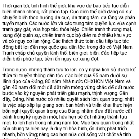
Thời gian tới, tình hình thế giới, khu vực dự báo tiếp tục diễn
biến nhanh chóng, rất phức tạp. Cục diện thế giới đang có sự
chuyển biến theo hướng đa cực, đa trung tâm, đa tầng và phân
tuyến mạnh. Các nước lớn và các trung tâm quyền lực vừa cạnh
tranh gay gắt, vừa hợp tác, thỏa hiệp. Chiến tranh thương mại,
xung đột quân sự, chiến tranh cục bộ diễn ra ở nhiều khu vực
và có nguy cơ lan rộng. Các thách thức toàn cầu tiếp tục tác
động bất lợi đến mọi quốc gia, dân tộc, trong đó có Việt Nam.
Tranh chấp chủ quyền lãnh thổ, biên giới, biển, đảo tiếp tục
diễn biến phức tạp, tiềm ẩn nguy cơ xung đột.
Trong nước, những thành tựu to lớn, có ý nghĩa lịch sử được kế
thừa từ truyền thống dân tộc, đặc biệt qua 95 năm dưới sự
lãnh đạo của Đảng, 80 năm Nhà nước CHXHCN Việt Nam và
gần 40 năm đổi mới đã đặt nền móng vững chắc để đất nước
bước vào kỷ nguyên phát triển giàu mạnh, thịnh vượng. Gần
đây, Đảng, Nhà nước có nhiều quyết sách lớn, quan trọng, nhất
là việc sắp xếp lại giang sơn, ban hành và triển khai thực hiện
bốn nghị quyết quan trọng của Đảng, nhằm đưa đất nước cất
cánh trong kỷ nguyên mới, hứa hẹn sẽ đạt những thành tựu
mới, to lớn hơn trong những năm tới. Mục tiêu quan trọng nhất
của chúng ta hiện nay là duy trì hòa bình, ổn định; phát triển
nhanh, bền vững; nâng cao hơn nữa đời sống vật chất và tinh