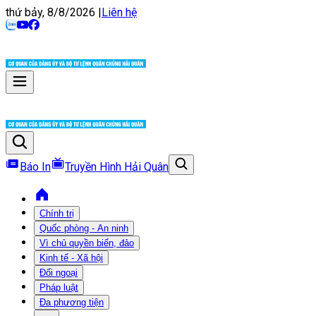
thứ bảy, 8/8/2026
|
Liên hệ
Báo In
Truyền Hình Hải Quân
Chính trị
Quốc phòng - An ninh
Vì chủ quyền biển, đảo
Kinh tế - Xã hội
Đối ngoại
Pháp luật
Đa phương tiện