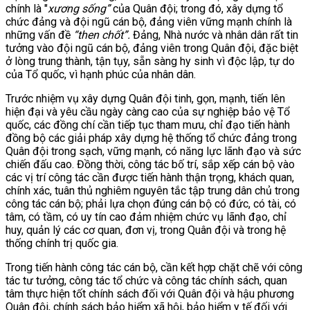
chính là "
xương sốn
g”
của Quân đội; trong đó, xây dựng tổ
chức đảng và đội ngũ cán bộ, đảng viên vững mạnh chính là
những vấn đề
“then chốt”
.
Đảng, Nhà nước và nhân dân rất tin
tưởng vào đội ngũ cán bộ, đảng viên trong Quân đội, đặc biệt
ở lòng trung thành, tận tụy, sẵn sàng hy sinh vì độc lập, tự do
của Tổ quốc, vì hạnh phúc của nhân dân.
Trước nhiệm vụ xây dựng Quân đội tinh, gọn, mạnh, tiến lên
hiện đại và yêu cầu ngày càng cao của sự nghiệp bảo vệ Tổ
quốc, các đồng chí cần tiếp tục tham mưu, chỉ đạo tiến hành
đồng bộ các giải pháp xây dựng hệ thống tổ chức đảng trong
Quân đội trong sạch, vững mạnh, có năng lực lãnh đạo và sức
chiến đấu cao. Đồng thời, công tác bố trí, sắp xếp cán bộ vào
các vị trí công tác cần được tiến hành thận trọng, khách quan,
chính xác, tuân thủ nghiêm nguyên tắc tập trung dân chủ trong
công tác cán bộ; phải lựa chọn đúng cán bộ có đức, có tài, có
tâm, có tầm, có uy tín cao đảm nhiệm chức vụ lãnh đạo, chỉ
huy, quản lý các cơ quan, đơn vị, trong Quân đội và trong hệ
thống chính trị quốc gia.
Trong tiến hành công tác cán bộ, cần kết hợp chặt chẽ với công
tác tư tưởng, công tác tổ chức và công tác chính sách, quan
tâm thực hiện tốt chính sách đối với Quân đội và hậu phương
Quân đội, chính sách bảo hiểm xã hội, bảo hiểm y tế đối với