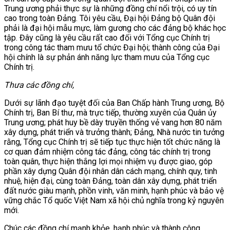
Trung ương phải thực sự là những đồng chí nổi trội, có uy tín
cao trong toàn Đảng. Tôi yêu cầu, Đại hội Đảng bộ Quân đội
phải là đại hội mẫu mực, làm gương cho các đảng bộ khác học
tập. Đây cũng là yêu cầu rất cao đối với Tổng cục Chính trị
trong công tác tham mưu tổ chức Đại hội; thành công của Đại
hội chính là sự phản ánh năng lực tham mưu của Tổng cục
Chính trị.
Thưa các đồng chí
,
Dưới sự lãnh đạo tuyệt đối của Ban Chấp hành Trung ương, Bộ
Chính trị, Ban Bí thư, mà trực tiếp, thường xuyên của Quân ủy
Trung ương; phát huy bề dày truyền thống vẻ vang hơn 80 năm
xây dựng, phát triển và trưởng thành; Đảng, Nhà nước tin tưởng
rằng, Tổng cục Chính trị sẽ tiếp tục thực hiện tốt chức năng là
cơ quan đảm nhiệm công tác đảng, công tác chính trị trong
toàn quân, thực hiện thắng lợi mọi nhiệm vụ được giao, góp
phần xây dựng Quân đội nhân dân cách mạng, chính quy, tinh
nhuệ, hiện đại, cùng toàn Đảng, toàn dân xây dựng, phát triển
đất nước giàu mạnh, phồn vinh, văn minh, hạnh phúc và bảo vệ
vững chắc Tổ quốc Việt Nam xã hội chủ nghĩa trong kỷ nguyên
mới.
Chúc các đồng chí mạnh khỏe, hạnh phúc và thành công.