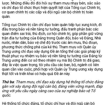
lược. Những điều đó đòi hỏi sự tham mưu nhạy bén, sắc sảo
và chỉ đạo tổ chức thực hiện quyết liệt của Tổng cục Chính trị,
cơ quan chính trị các cấp và đội ngũ cán bộ chính trị toàn
quân.
Tổng cục Chính trị cần chỉ đạo toàn quân tiếp tục xung kích, đi
đầu trong bảo vệ nền tảng tư tưởng, đấu tranh phản bác các
quan điểm sai trái, thù địch, cơ hội chính trị, góp phần giữ vững
trận địa tư tưởng của Đảng trong Quân đội, bảo vệ Đảng, Nhà
nước, nhân dân, bảo vệ chế độ trước các âm mưu, thủ đoạn,
phương thức chống phá của kẻ thù. Tham mưu với Quân ủy
Trung ương chỉ đạo xây dựng Đề án tổng thể các giải pháp kỹ
thuật phục vụ nhiệm vụ bảo vệ nền tảng tư tưởng của Đảng từ
Trung ương đến cơ sở theo nhiệm vụ mà Bộ Chính trị đã giao;
đây là việc quan trọng, tôi yêu cầu các ban, bộ, ngành có liên
quan cần vào cuộc, phối hợp với Quân ủy Trung ương xây dựng
thật tốt và triển khai có hiệu quả Đề án này.
Thứ ba
:
Tham mưu, chỉ đạo xây dựng hệ thống tổ chức đảng
gắn với xây dựng đội ngũ cán bộ, đảng viên vững mạnh, đáp
ứng với yêu cầu ngày càng cao của sự nghiệp bảo vệ Tổ
quốc.
Hệ thống tổ chức đảng, tổ chức chỉ huy và đội ngũ cán bộ