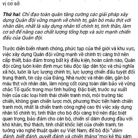
vị cơ sở.
Thứ hai
:
Chỉ đạo toàn quân tăng cường các giải pháp xây
dựng Quân đội vững mạnh về chính trị, gắn bó máu thịt với
nhân dân, nhất là xây dựng nhân tố chính trị, tinh thần, làm
cơ sở để nâng cao chất lượng tổng hợp và sức mạnh chiến
đấu của Quân đội.
Trước diễn biến nhanh chóng, phức tạp của thế giới và khu vực,
việc xây dựng Quân đội vững mạnh về chính trị càng trở nên
cấp thiết, bảo đảm trong bất kỳ điều kiện, hoàn cảnh nào, Quân
đội cũng luôn kiên định mục tiêu độc lập dân tộc và chủ nghĩa
xã hội, luôn là lực lượng chính trị, lực lượng chiến đấu tuyệt đối
trung thành, tin cậy của Đảng, Nhà nước và nhân dân, gắn bó
máu thịt với nhân dân, làm nòng cốt cùng toàn dân bảo vệ vững
chắc Tổ quốc trong mọi tình huống. Đặc biệt, trước sự xuất
hiện của các loại hình thái chiến tranh mới, môi trường tác
chiến, không gian chiến lược mới, phương thức tiến hành chiến
tranh mới, nhất là chiến tranh công nghệ cao thì việc xây dựng
nhân tố chính trị, tinh thần cho bộ đội càng trở nên đặc biệt
quan trọng, bảo đảm cho cán bộ, chiến sĩ dám đương đầu với
khó khăn, thử thách, tính chất khốc liệt của chiến tranh; tin
tưởng vào nghệ thuật quân sự Việt Nam; để bộ đội "
dám
đánh
,
biết đánh
, quyết đánh và chiến thắng"
mọi kẻ thù xâm