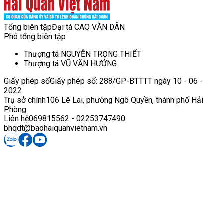
Tổng biên tập
Đại tá CAO VĂN DÂN
Phó tổng biên tập
Thượng tá NGUYỄN TRỌNG THIẾT
Thượng tá VŨ VĂN HƯỞNG
Giấy phép số
Giấy phép số: 288/GP-BTTTT ngày 10 - 06 -
2022
Trụ sở chính
106 Lê Lai, phường Ngô Quyền, thành phố Hải
Phòng
Liên hệ
069815562 - 02253747490
bhqdt@baohaiquanvietnam.vn