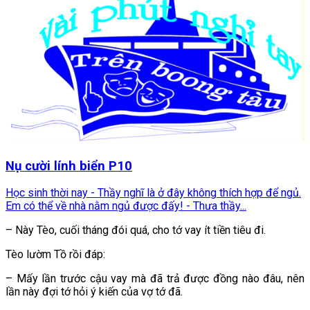
Nụ cười lính biển P10
Học sinh thời nay - Thầy nghĩ là ở đây không thích hợp để ngủ.
Em có thể về nhà nằm ngủ được đấy! - Thưa thầy...
– Này Tèo, cuối tháng đói quá, cho tớ vay ít tiền tiêu đi.
Tèo lườm Tồ rồi đáp:
– Mấy lần trước cậu vay mà đã trả được đồng nào đâu, nên
lần này đợi tớ hỏi ý kiến của vợ tớ đã.