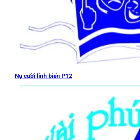
Nụ cười lính biển P12