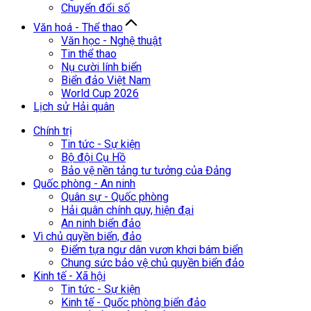
Chuyển đổi số
Văn hoá - Thể thao
Văn học - Nghệ thuật
Tin thể thao
Nụ cười lính biển
Biển đảo Việt Nam
World Cup 2026
Lịch sử Hải quân
Chính trị
Tin tức - Sự kiện
Bộ đội Cụ Hồ
Bảo vệ nền tảng tư tưởng của Đảng
Quốc phòng - An ninh
Quân sự - Quốc phòng
Hải quân chính quy, hiện đại
An ninh biển đảo
Vì chủ quyền biển, đảo
Điểm tựa ngư dân vươn khơi bám biển
Chung sức bảo vệ chủ quyền biển đảo
Kinh tế - Xã hội
Tin tức - Sự kiện
Kinh tế - Quốc phòng biển đảo