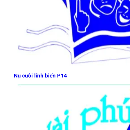
Nụ cười lính biển P14