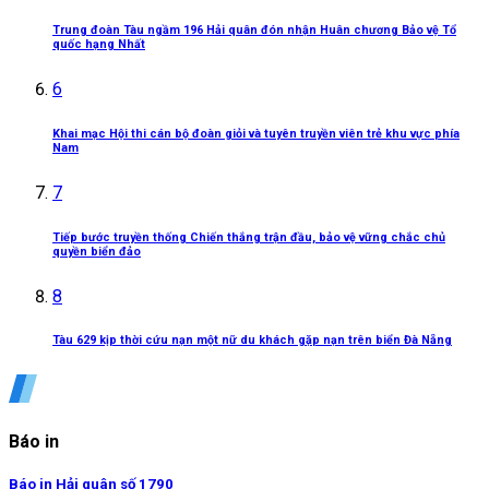
Trung đoàn Tàu ngầm 196 Hải quân đón nhận Huân chương Bảo vệ Tổ
quốc hạng Nhất
6
Khai mạc Hội thi cán bộ đoàn giỏi và tuyên truyền viên trẻ khu vực phía
Nam
7
Tiếp bước truyền thống Chiến thắng trận đầu, bảo vệ vững chắc chủ
quyền biển đảo
8
Tàu 629 kịp thời cứu nạn một nữ du khách gặp nạn trên biển Đà Nẵng
Báo in
Báo in Hải quân số 1790