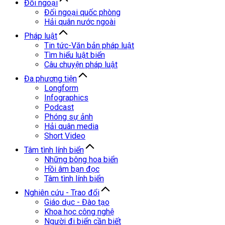
Đối ngoại
Đối ngoại quốc phòng
Hải quân nước ngoài
Pháp luật
Tin tức-Văn bản pháp luật
Tìm hiểu luật biển
Câu chuyện pháp luật
Đa phương tiện
Longform
Infographics
Podcast
Phóng sự ảnh
Hải quân media
Short Video
Tâm tình lính biển
Những bông hoa biển
Hồi âm bạn đọc
Tâm tình lính biển
Nghiên cứu - Trao đổi
Giáo dục - Đào tạo
Khoa học công nghệ
Người đi biển cần biết