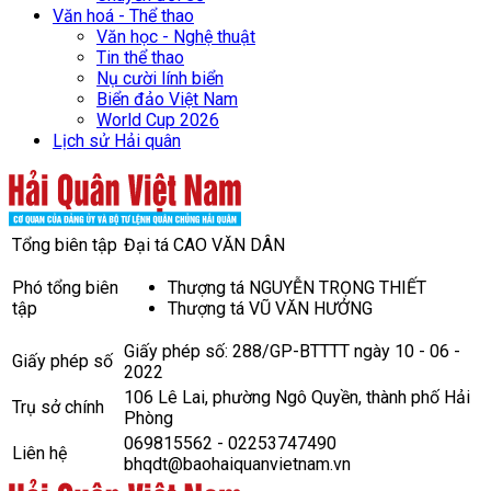
Văn hoá - Thể thao
Văn học - Nghệ thuật
Tin thể thao
Nụ cười lính biển
Biển đảo Việt Nam
World Cup 2026
Lịch sử Hải quân
Tổng biên tập
Đại tá CAO VĂN DÂN
Phó tổng biên
Thượng tá NGUYỄN TRỌNG THIẾT
tập
Thượng tá VŨ VĂN HƯỞNG
Giấy phép số: 288/GP-BTTTT ngày 10 - 06 -
Giấy phép số
2022
106 Lê Lai, phường Ngô Quyền, thành phố Hải
Trụ sở chính
Phòng
069815562 - 02253747490
Liên hệ
bhqdt@baohaiquanvietnam.vn