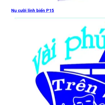
Nụ cười lính biển P15