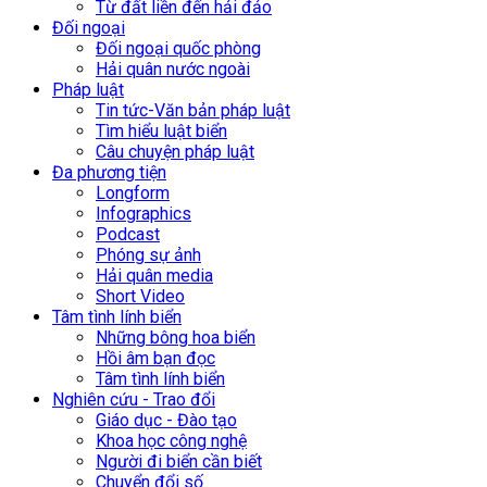
Từ đất liền đến hải đảo
Đối ngoại
Đối ngoại quốc phòng
Hải quân nước ngoài
Pháp luật
Tin tức-Văn bản pháp luật
Tìm hiểu luật biển
Câu chuyện pháp luật
Đa phương tiện
Longform
Infographics
Podcast
Phóng sự ảnh
Hải quân media
Short Video
Tâm tình lính biển
Những bông hoa biển
Hồi âm bạn đọc
Tâm tình lính biển
Nghiên cứu - Trao đổi
Giáo dục - Đào tạo
Khoa học công nghệ
Người đi biển cần biết
Chuyển đổi số