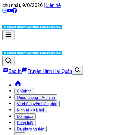
chủ nhật, 9/8/2026
|
Liên hệ
Báo In
Truyền Hình Hải Quân
Chính trị
Quốc phòng - An ninh
Vì chủ quyền biển, đảo
Kinh tế - Xã hội
Đối ngoại
Pháp luật
Đa phương tiện