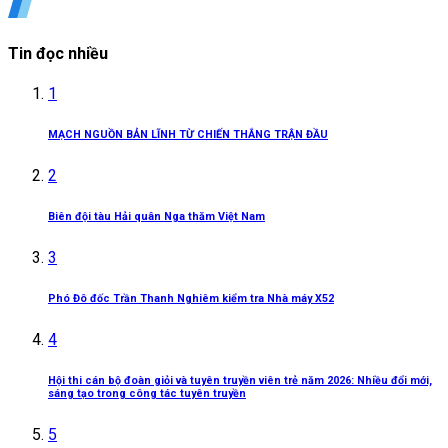
Tin đọc nhiều
1
MẠCH NGUỒN BẢN LĨNH TỪ CHIẾN THẮNG TRẬN ĐẦU
2
Biên đội tàu Hải quân Nga thăm Việt Nam
3
Phó Đô đốc Trần Thanh Nghiêm kiểm tra Nhà máy X52
4
Hội thi cán bộ đoàn giỏi và tuyên truyền viên trẻ năm 2026: Nhiều đổi mới,
sáng tạo trong công tác tuyên truyền
5