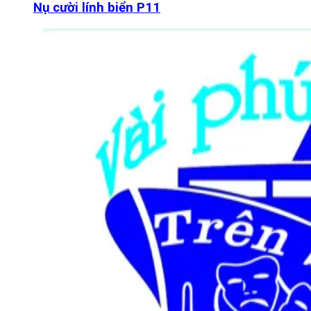
Nụ cười lính biển P11