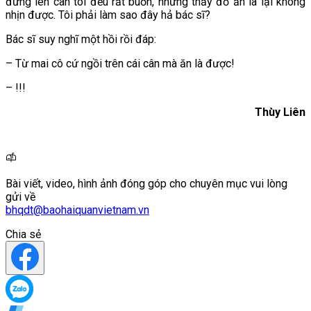
đứng lên cân tôi đều rất buồn, nhưng thấy đồ ăn là lại không
nhịn được. Tôi phải làm sao đây hả bác sĩ?
Bác sĩ suy nghĩ một hồi rồi đáp:
– Từ mai cô cứ ngồi trên cái cân mà ăn là được!
– !!!
Thùy Liên
Bài viết, video, hình ảnh đóng góp cho chuyên mục vui lòng
gửi về
bhqdt@baohaiquanvietnam.vn
Chia sẻ