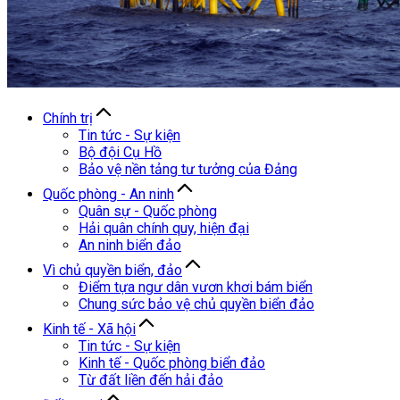
Chính trị
Tin tức - Sự kiện
Bộ đội Cụ Hồ
Bảo vệ nền tảng tư tưởng của Đảng
Quốc phòng - An ninh
Quân sự - Quốc phòng
Hải quân chính quy, hiện đại
An ninh biển đảo
Vì chủ quyền biển, đảo
Điểm tựa ngư dân vươn khơi bám biển
Chung sức bảo vệ chủ quyền biển đảo
Kinh tế - Xã hội
Tin tức - Sự kiện
Kinh tế - Quốc phòng biển đảo
Từ đất liền đến hải đảo