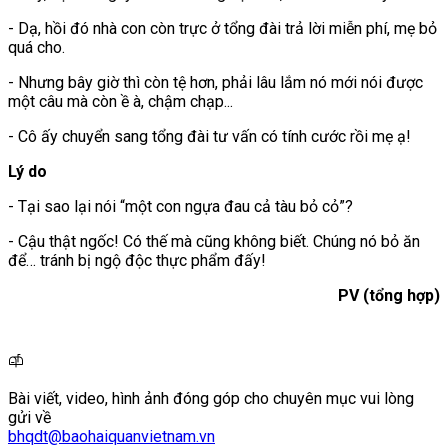
- Dạ, hồi đó nhà con còn trực ở tổng đài trả lời miễn phí, mẹ bỏ
quá cho.
- Nhưng bây giờ thì còn tệ hơn, phải lâu lắm nó mới nói được
một câu mà còn ề à, chậm chạp...
- Cô ấy chuyển sang tổng đài tư vấn có tính cước rồi mẹ ạ!
Lý do
- Tại sao lại nói “một con ngựa đau cả tàu bỏ cỏ”?
- Cậu thật ngốc! Có thế mà cũng không biết. Chúng nó bỏ ăn
để… tránh bị ngộ độc thực phẩm đấy!
PV (tổng hợp)
Bài viết, video, hình ảnh đóng góp cho chuyên mục vui lòng
gửi về
bhqdt@baohaiquanvietnam.vn