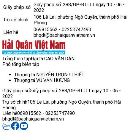
Giấy phép số: 288/GP-BTTTT ngày 10 - 06 -
Giấy phép số
2022
106 Lê Lai, phường Ngô Quyền, thành phố Hải
Trụ sở chính
Phòng
069815562 - 02253747490
Liên hệ
bhqdt@baohaiquanvietnam.vn
Tổng biên tập
Đại tá CAO VĂN DÂN
Phó tổng biên tập
Thượng tá NGUYỄN TRỌNG THIẾT
Thượng tá VŨ VĂN HƯỞNG
Giấy phép số
Giấy phép số: 288/GP-BTTTT ngày 10 - 06 -
2022
Trụ sở chính
106 Lê Lai, phường Ngô Quyền, thành phố Hải
Phòng
Liên hệ
069815562 - 02253747490
bhqdt@baohaiquanvietnam.vn