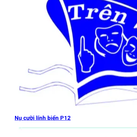
Nụ cười lính biển P12