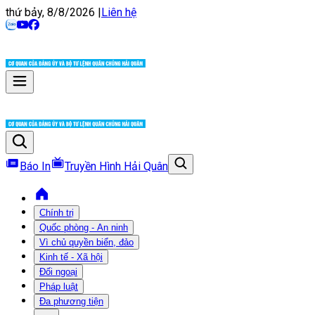
thứ bảy, 8/8/2026
|
Liên hệ
Báo In
Truyền Hình Hải Quân
Chính trị
Quốc phòng - An ninh
Vì chủ quyền biển, đảo
Kinh tế - Xã hội
Đối ngoại
Pháp luật
Đa phương tiện