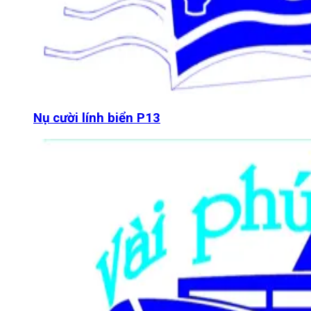
Nụ cười lính biển P13