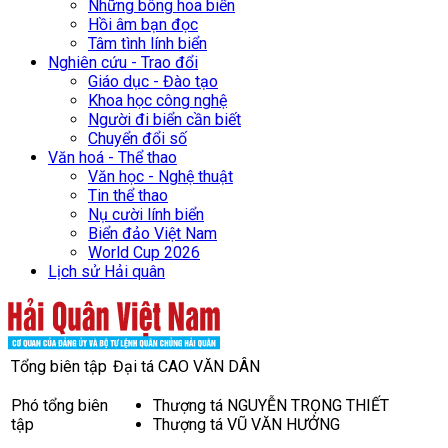
Những bông hoa biển
Hồi âm bạn đọc
Tâm tình lính biển
Nghiên cứu - Trao đổi
Giáo dục - Đào tạo
Khoa học công nghệ
Người đi biển cần biết
Chuyển đổi số
Văn hoá - Thể thao
Văn học - Nghệ thuật
Tin thể thao
Nụ cười lính biển
Biển đảo Việt Nam
World Cup 2026
Lịch sử Hải quân
Tổng biên tập
Đại tá CAO VĂN DÂN
Phó tổng biên
Thượng tá NGUYỄN TRỌNG THIẾT
tập
Thượng tá VŨ VĂN HƯỞNG