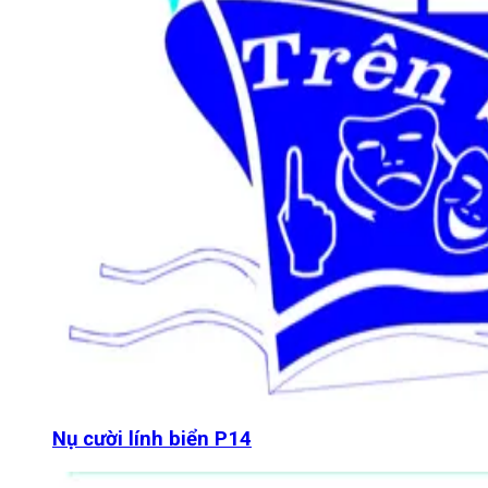
Nụ cười lính biển P14