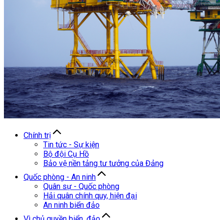
Chính trị
Tin tức - Sự kiện
Bộ đội Cụ Hồ
Bảo vệ nền tảng tư tưởng của Đảng
Quốc phòng - An ninh
Quân sự - Quốc phòng
Hải quân chính quy, hiện đại
An ninh biển đảo
Vì chủ quyền biển, đảo