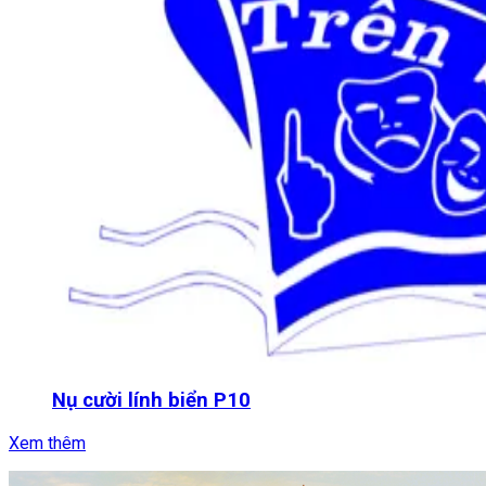
Nụ cười lính biển P10
Xem thêm