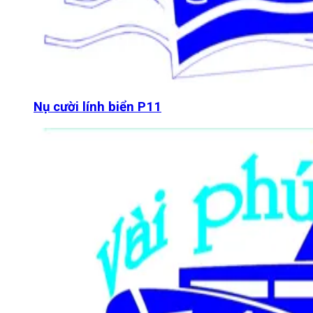
Nụ cười lính biển P11