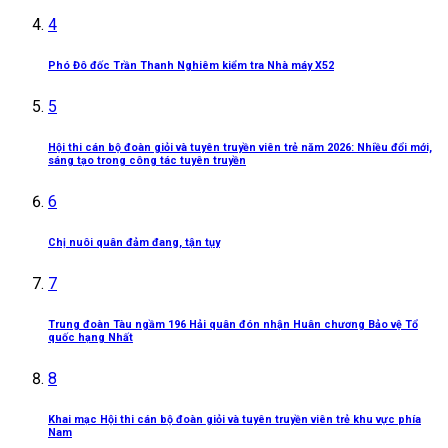
4
Phó Đô đốc Trần Thanh Nghiêm kiểm tra Nhà máy X52
5
Hội thi cán bộ đoàn giỏi và tuyên truyền viên trẻ năm 2026: Nhiều đổi mới,
sáng tạo trong công tác tuyên truyền
6
Chị nuôi quân đảm đang, tận tụy
7
Trung đoàn Tàu ngầm 196 Hải quân đón nhận Huân chương Bảo vệ Tổ
quốc hạng Nhất
8
Khai mạc Hội thi cán bộ đoàn giỏi và tuyên truyền viên trẻ khu vực phía
Nam