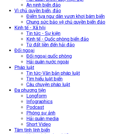
An ninh biển đảo
Vì chủ quyền biển, đảo
Điểm tựa ngư dân vươn khơi bám biển
Chung sức bảo vệ chủ quyền biển đảo
Kinh tế - Xã hội
Tin tức - Sự kiện
Kinh tế - Quốc phòng biển đảo
Từ đất liền đến hải đảo
Đối ngoại
Đối ngoại quốc phòng
Hải quân nước ngoài
Pháp luật
Tin tức-Văn bản pháp luật
Tìm hiểu luật biển
Câu chuyện pháp luật
Đa phương tiện
Longform
Infographics
Podcast
Phóng sự ảnh
Hải quân media
Short Video
Tâm tình lính biển