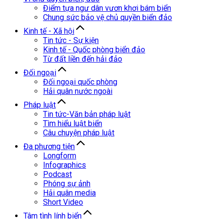
Điểm tựa ngư dân vươn khơi bám biển
Chung sức bảo vệ chủ quyền biển đảo
Kinh tế - Xã hội
Tin tức - Sự kiện
Kinh tế - Quốc phòng biển đảo
Từ đất liền đến hải đảo
Đối ngoại
Đối ngoại quốc phòng
Hải quân nước ngoài
Pháp luật
Tin tức-Văn bản pháp luật
Tìm hiểu luật biển
Câu chuyện pháp luật
Đa phương tiện
Longform
Infographics
Podcast
Phóng sự ảnh
Hải quân media
Short Video
Tâm tình lính biển