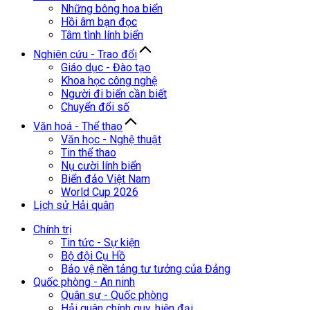
Những bông hoa biển
Hồi âm bạn đọc
Tâm tình lính biển
Nghiên cứu - Trao đổi
Giáo dục - Đào tạo
Khoa học công nghệ
Người đi biển cần biết
Chuyển đổi số
Văn hoá - Thể thao
Văn học - Nghệ thuật
Tin thể thao
Nụ cười lính biển
Biển đảo Việt Nam
World Cup 2026
Lịch sử Hải quân
Chính trị
Tin tức - Sự kiện
Bộ đội Cụ Hồ
Bảo vệ nền tảng tư tưởng của Đảng
Quốc phòng - An ninh
Quân sự - Quốc phòng
Hải quân chính quy, hiện đại