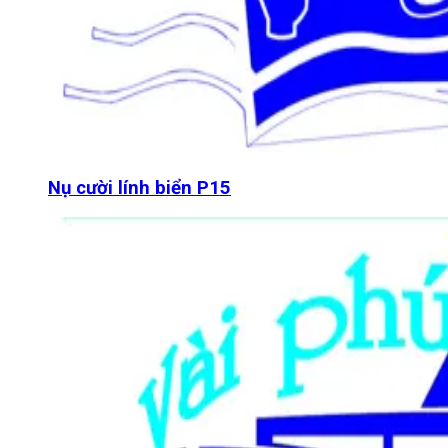
Nụ cười lính biển P15