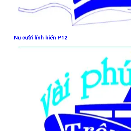
Nụ cười lính biển P12