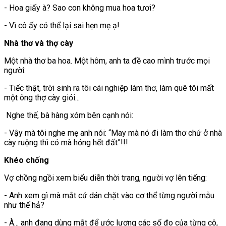
- Hoa giấy à? Sao con không mua hoa tươi?
- Vì cô ấy có thể lại sai hẹn mẹ ạ!
Nhà thơ và thợ cày
Một nhà thơ ba hoa. Một hôm, anh ta đề cao mình trước mọi
người:
- Tiếc thật, trời sinh ra tôi cái nghiệp làm thơ, làm quê tôi mất
một ông thợ cày giỏi...
Nghe thế, bà hàng xóm bên cạnh nói:
- Vậy mà tôi nghe mẹ anh nói: “May mà nó đi làm thơ chứ ở nhà
cày ruộng thì có mà hỏng hết đất”!!!
Khéo chống
Vợ chồng ngồi xem biểu diễn thời trang, người vợ lên tiếng:
- Anh xem gì mà mắt cứ dán chặt vào cơ thể từng người mẫu
như thế hả?
- À... anh đang dùng mắt để ước lượng các số đo của từng cô,