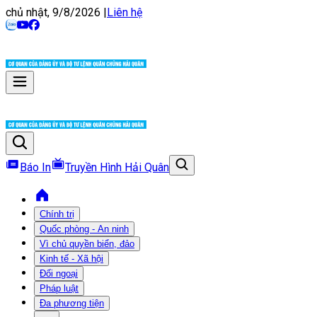
chủ nhật, 9/8/2026
|
Liên hệ
Báo In
Truyền Hình Hải Quân
Chính trị
Quốc phòng - An ninh
Vì chủ quyền biển, đảo
Kinh tế - Xã hội
Đối ngoại
Pháp luật
Đa phương tiện