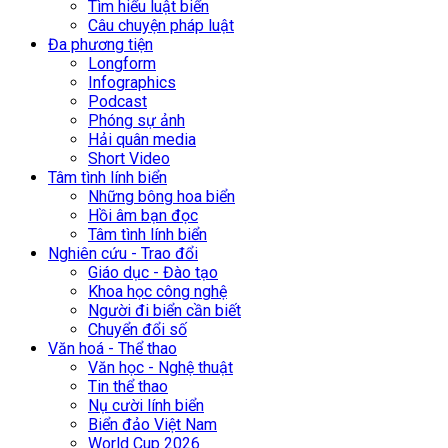
Tìm hiểu luật biển
Câu chuyện pháp luật
Đa phương tiện
Longform
Infographics
Podcast
Phóng sự ảnh
Hải quân media
Short Video
Tâm tình lính biển
Những bông hoa biển
Hồi âm bạn đọc
Tâm tình lính biển
Nghiên cứu - Trao đổi
Giáo dục - Đào tạo
Khoa học công nghệ
Người đi biển cần biết
Chuyển đổi số
Văn hoá - Thể thao
Văn học - Nghệ thuật
Tin thể thao
Nụ cười lính biển
Biển đảo Việt Nam
World Cup 2026