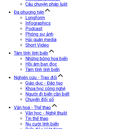
Câu chuyện pháp luật
Đa phương tiện
Longform
Infographics
Podcast
Phóng sự ảnh
Hải quân media
Short Video
Tâm tình lính biển
Những bông hoa biển
Hồi âm bạn đọc
Tâm tình lính biển
Nghiên cứu - Trao đổi
Giáo dục - Đào tạo
Khoa học công nghệ
Người đi biển cần biết
Chuyển đổi số
Văn hoá - Thể thao
Văn học - Nghệ thuật
Tin thể thao
Nụ cười lính biển