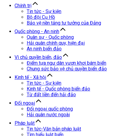
Chính trị
Tin tức - Sự kiện
Bộ đội Cụ Hồ
Bảo vệ nền tảng tư tưởng của Đảng
Quốc phòng - An ninh
Quân sự - Quốc phòng
Hải quân chính quy, hiện đại
An ninh biển đảo
Vì chủ quyền biển, đảo
Điểm tựa ngư dân vươn khơi bám biển
Chung sức bảo vệ chủ quyền biển đảo
Kinh tế - Xã hội
Tin tức - Sự kiện
Kinh tế - Quốc phòng biển đảo
Từ đất liền đến hải đảo
Đối ngoại
Đối ngoại quốc phòng
Hải quân nước ngoài
Pháp luật
Tin tức-Văn bản pháp luật
Tìm hiểu luật biển