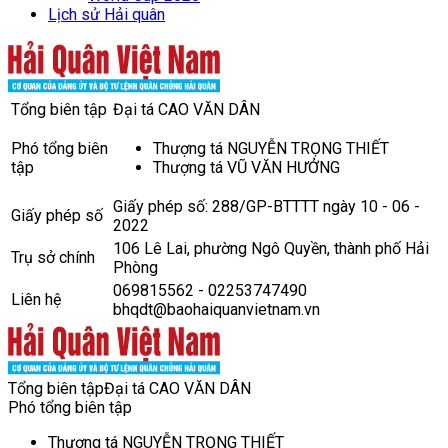
Lịch sử Hải quân
Tổng biên tập
Đại tá CAO VĂN DÂN
Phó tổng biên
Thượng tá NGUYỄN TRỌNG THIẾT
tập
Thượng tá VŨ VĂN HƯỞNG
Giấy phép số: 288/GP-BTTTT ngày 10 - 06 -
Giấy phép số
2022
106 Lê Lai, phường Ngô Quyền, thành phố Hải
Trụ sở chính
Phòng
069815562 - 02253747490
Liên hệ
bhqdt@baohaiquanvietnam.vn
Tổng biên tập
Đại tá CAO VĂN DÂN
Phó tổng biên tập
Thượng tá NGUYỄN TRỌNG THIẾT