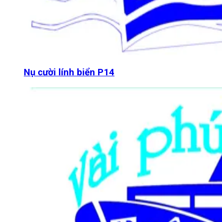
Nụ cười lính biển P14