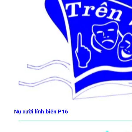
Nụ cười lính biển P16