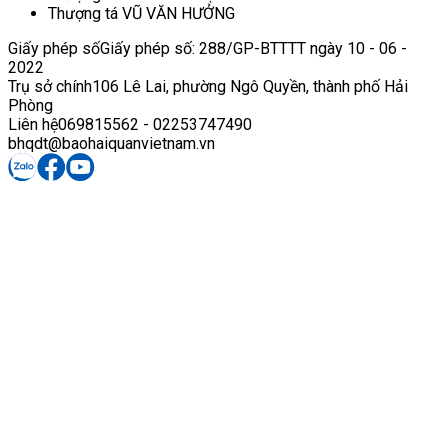
Thượng tá VŨ VĂN HƯỞNG
Giấy phép số
Giấy phép số: 288/GP-BTTTT ngày 10 - 06 -
2022
Trụ sở chính
106 Lê Lai, phường Ngô Quyền, thành phố Hải
Phòng
Liên hệ
069815562 - 02253747490
bhqdt@baohaiquanvietnam.vn