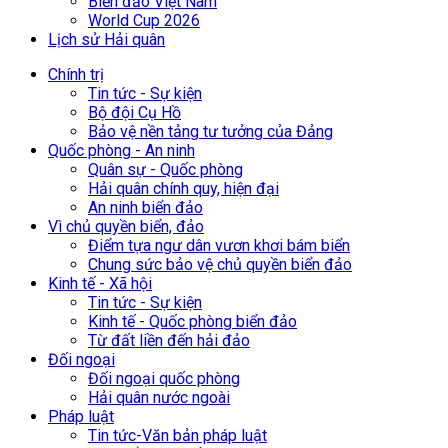
Biển đảo Việt Nam
World Cup 2026
Lịch sử Hải quân
Chính trị
Tin tức - Sự kiện
Bộ đội Cụ Hồ
Bảo vệ nền tảng tư tưởng của Đảng
Quốc phòng - An ninh
Quân sự - Quốc phòng
Hải quân chính quy, hiện đại
An ninh biển đảo
Vì chủ quyền biển, đảo
Điểm tựa ngư dân vươn khơi bám biển
Chung sức bảo vệ chủ quyền biển đảo
Kinh tế - Xã hội
Tin tức - Sự kiện
Kinh tế - Quốc phòng biển đảo
Từ đất liền đến hải đảo
Đối ngoại
Đối ngoại quốc phòng
Hải quân nước ngoài
Pháp luật
Tin tức-Văn bản pháp luật