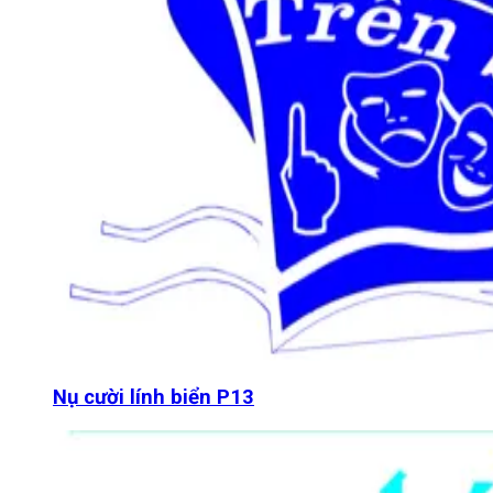
Nụ cười lính biển P13