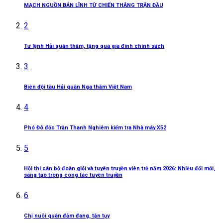
MẠCH NGUỒN BẢN LĨNH TỪ CHIẾN THẮNG TRẬN ĐẦU
2
Tư lệnh Hải quân thăm, tặng quà gia đình chính sách
3
Biên đội tàu Hải quân Nga thăm Việt Nam
4
Phó Đô đốc Trần Thanh Nghiêm kiểm tra Nhà máy X52
5
Hội thi cán bộ đoàn giỏi và tuyên truyền viên trẻ năm 2026: Nhiều đổi mới,
sáng tạo trong công tác tuyên truyền
6
Chị nuôi quân đảm đang, tận tụy