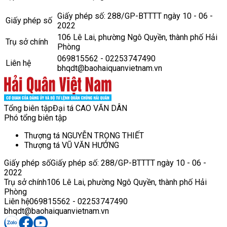
Giấy phép số: 288/GP-BTTTT ngày 10 - 06 -
Giấy phép số
2022
106 Lê Lai, phường Ngô Quyền, thành phố Hải
Trụ sở chính
Phòng
069815562 - 02253747490
Liên hệ
bhqdt@baohaiquanvietnam.vn
Tổng biên tập
Đại tá CAO VĂN DÂN
Phó tổng biên tập
Thượng tá NGUYỄN TRỌNG THIẾT
Thượng tá VŨ VĂN HƯỞNG
Giấy phép số
Giấy phép số: 288/GP-BTTTT ngày 10 - 06 -
2022
Trụ sở chính
106 Lê Lai, phường Ngô Quyền, thành phố Hải
Phòng
Liên hệ
069815562 - 02253747490
bhqdt@baohaiquanvietnam.vn