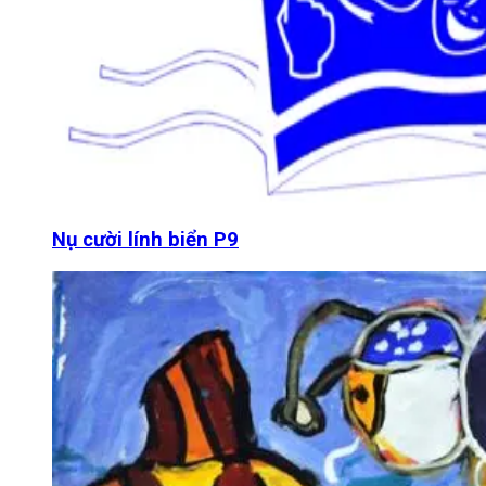
Nụ cười lính biển P9