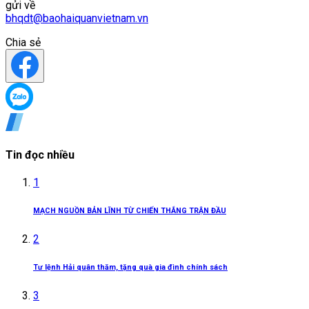
gửi về
bhqdt@baohaiquanvietnam.vn
Chia sẻ
Tin đọc nhiều
1
MẠCH NGUỒN BẢN LĨNH TỪ CHIẾN THẮNG TRẬN ĐẦU
2
Tư lệnh Hải quân thăm, tặng quà gia đình chính sách
3