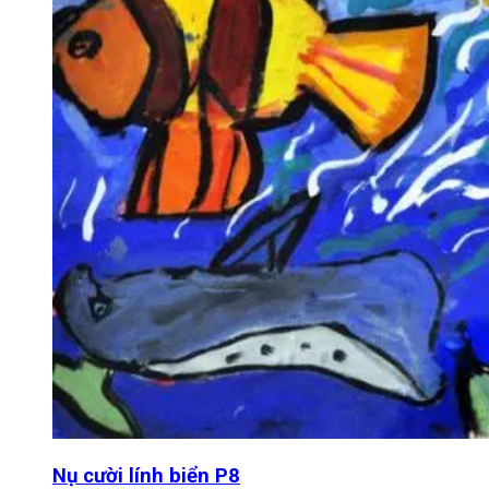
Nụ cười lính biển P8