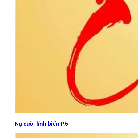
Nụ cười lính biển P.5