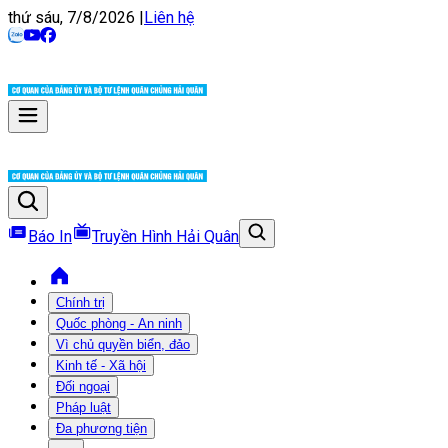
thứ sáu, 7/8/2026
|
Liên hệ
Báo In
Truyền Hình Hải Quân
Chính trị
Quốc phòng - An ninh
Vì chủ quyền biển, đảo
Kinh tế - Xã hội
Đối ngoại
Pháp luật
Đa phương tiện