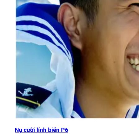
Nụ cười lính biển P6