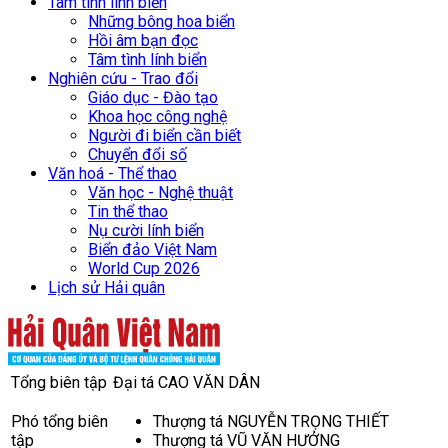
Tâm tình lính biển
Những bông hoa biển
Hồi âm bạn đọc
Tâm tình lính biển
Nghiên cứu - Trao đổi
Giáo dục - Đào tạo
Khoa học công nghệ
Người đi biển cần biết
Chuyển đổi số
Văn hoá - Thể thao
Văn học - Nghệ thuật
Tin thể thao
Nụ cười lính biển
Biển đảo Việt Nam
World Cup 2026
Lịch sử Hải quân
Tổng biên tập
Đại tá CAO VĂN DÂN
Phó tổng biên
Thượng tá NGUYỄN TRỌNG THIẾT
tập
Thượng tá VŨ VĂN HƯỞNG