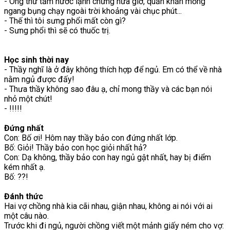
- Ông thử tắm nước lạnh chừng nửa giờ, quấn khăn mỏng
ngang bụng chạy ngoài trời khoảng vài chục phút...
- Thế thì tôi sưng phổi mất còn gì?
- Sưng phổi thì sẽ có thuốc trị.
Học sinh thời nay
- Thầy nghĩ là ở đây không thích hợp để ngủ. Em có thể về nhà
nằm ngủ được đấy!
- Thưa thầy không sao đâu ạ, chỉ mong thầy và các bạn nói
nhỏ một chút!
- !!!!!
Đứng nhất
Con: Bố ơi! Hôm nay thầy bảo con đứng nhất lớp.
Bố: Giỏi! Thầy bảo con học giỏi nhất hả?
Con: Dạ không, thầy bảo con hay ngủ gật nhất, hay bị điểm
kém nhất ạ.
Bố: ??!
Đánh thức
Hai vợ chồng nhà kia cãi nhau, giận nhau, không ai nói với ai
một câu nào.
Trước khi đi ngủ, người chồng viết một mảnh giấy ném cho vợ: