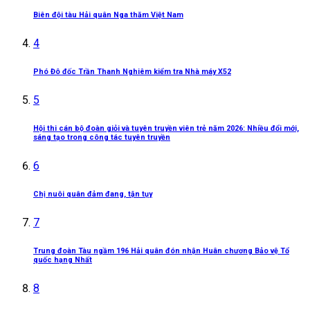
Biên đội tàu Hải quân Nga thăm Việt Nam
4
Phó Đô đốc Trần Thanh Nghiêm kiểm tra Nhà máy X52
5
Hội thi cán bộ đoàn giỏi và tuyên truyền viên trẻ năm 2026: Nhiều đổi mới,
sáng tạo trong công tác tuyên truyền
6
Chị nuôi quân đảm đang, tận tụy
7
Trung đoàn Tàu ngầm 196 Hải quân đón nhận Huân chương Bảo vệ Tổ
quốc hạng Nhất
8