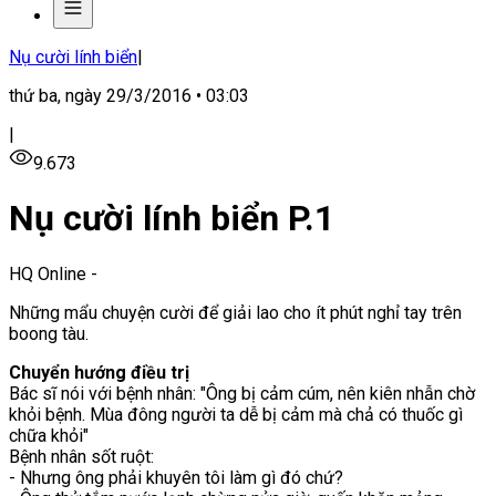
Nụ cười lính biển
|
thứ ba, ngày 29/3/2016 • 03:03
|
9.673
Nụ cười lính biển P.1
HQ Online
-
Những mẩu chuyện cười để giải lao cho ít phút nghỉ tay trên
boong tàu.
Chuyển hướng điều trị
Bác sĩ nói với bệnh nhân: "Ông bị cảm cúm, nên kiên nhẫn chờ
khỏi bệnh. Mùa đông người ta dễ bị cảm mà chả có thuốc gì
chữa khỏi"
Bệnh nhân sốt ruột:
- Nhưng ông phải khuyên tôi làm gì đó chứ?