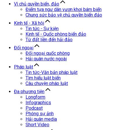
Vì chủ quyền biển, đảo
Điểm tựa ngư dân vươn khơi bám biển
Chung sức bảo vệ chủ quyền biển đảo
Kinh tế - Xã hội
Tin tức - Sự kiện
Kinh tế - Quốc phòng biển đảo
Từ đất liền đến hải đảo
Đối ngoại
Đối ngoại quốc phòng
Hải quân nước ngoài
Pháp luật
Tin tức-Văn bản pháp luật
Tìm hiểu luật biển
Câu chuyện pháp luật
Đa phương tiện
Longform
Infographics
Podcast
Phóng sự ảnh
Hải quân media
Short Video