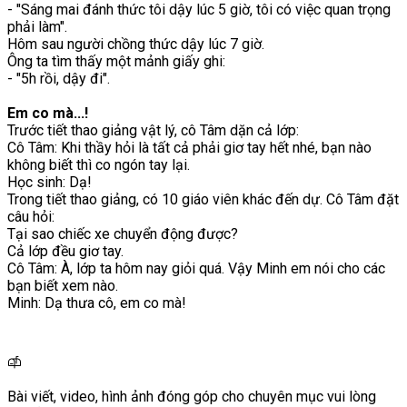
- "Sáng mai đánh thức tôi dậy lúc 5 giờ, tôi có việc quan trọng
phải làm".
Hôm sau người chồng thức dậy lúc 7 giờ.
Ông ta tìm thấy một mảnh giấy ghi:
- "5h rồi, dậy đi".
Em co mà...!
Trước tiết thao giảng vật lý, cô Tâm dặn cả lớp:
Cô Tâm: Khi thầy hỏi là tất cả phải giơ tay hết nhé, bạn nào
không biết thì co ngón tay lại.
Học sinh: Dạ!
Trong tiết thao giảng, có 10 giáo viên khác đến dự. Cô Tâm đặt
câu hỏi:
Tại sao chiếc xe chuyển động được?
Cả lớp đều giơ tay.
Cô Tâm: À, lớp ta hôm nay giỏi quá. Vậy Minh em nói cho các
bạn biết xem nào.
Minh: Dạ thưa cô, em co mà!
Bài viết, video, hình ảnh đóng góp cho chuyên mục vui lòng