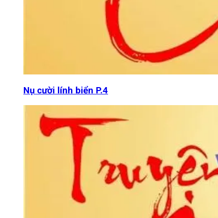
Nụ cười lính biển P.4