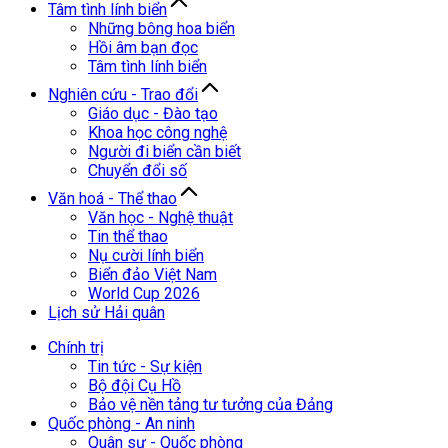
Tâm tình lính biển
Những bông hoa biển
Hồi âm bạn đọc
Tâm tình lính biển
Nghiên cứu - Trao đổi
Giáo dục - Đào tạo
Khoa học công nghệ
Người đi biển cần biết
Chuyển đổi số
Văn hoá - Thể thao
Văn học - Nghệ thuật
Tin thể thao
Nụ cười lính biển
Biển đảo Việt Nam
World Cup 2026
Lịch sử Hải quân
Chính trị
Tin tức - Sự kiện
Bộ đội Cụ Hồ
Bảo vệ nền tảng tư tưởng của Đảng
Quốc phòng - An ninh
Quân sự - Quốc phòng