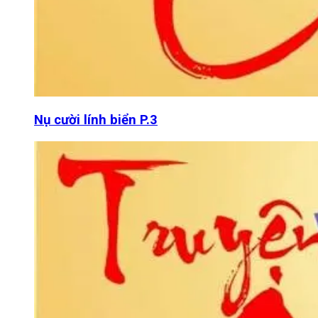
Nụ cười lính biển P.3