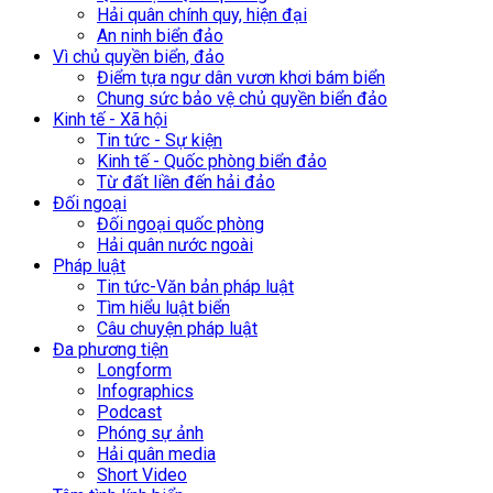
Hải quân chính quy, hiện đại
An ninh biển đảo
Vì chủ quyền biển, đảo
Điểm tựa ngư dân vươn khơi bám biển
Chung sức bảo vệ chủ quyền biển đảo
Kinh tế - Xã hội
Tin tức - Sự kiện
Kinh tế - Quốc phòng biển đảo
Từ đất liền đến hải đảo
Đối ngoại
Đối ngoại quốc phòng
Hải quân nước ngoài
Pháp luật
Tin tức-Văn bản pháp luật
Tìm hiểu luật biển
Câu chuyện pháp luật
Đa phương tiện
Longform
Infographics
Podcast
Phóng sự ảnh
Hải quân media
Short Video