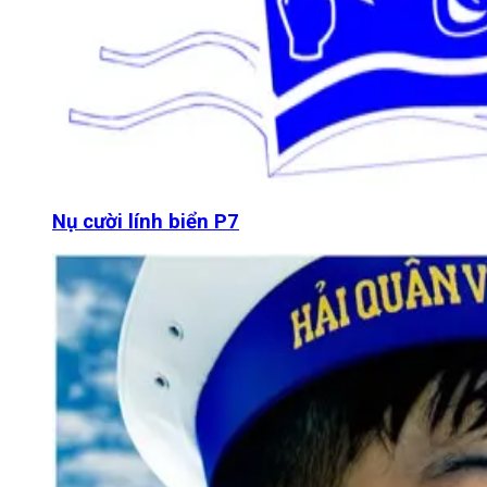
Nụ cười lính biển P7