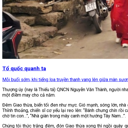
Tổ quốc quanh ta
Mỗi buổi sớm, khi tiếng loa truyền thanh vang lên giữa màn sươn
Thượng úy (nay là Thiếu tá) QNCN Nguyễn Văn Thành, người nhanh
một điềm may cho cả năm.
Đêm Giao thừa, biển tối đen như mực. Gió mạnh, sóng lớn, nhà 
Thỉnh thoảng, chiến sĩ cơ yếu lại reo lên: “Bánh chưng chín rồi c
chờ tin con…”, “Nhà giàn trong mây canh một hướng Tây Nam…”.
Chúng tôi thức trắng đêm, đón Giao thừa xong thì ngồi quây q