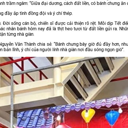
nh trầm ngâm: “Giữa đại dương, cách đất liền, có bánh chưng ăn đ
 đầy ắp tình đồng đội và ý chí thép.
. Đời sống cán bộ, chiến sĩ được cải thiện rõ rệt. Mỗi dịp Tết 
hác nhân bánh hôm nay đã là thịt heo tươi từ đất liền gửi ra. Nh
ận từng nhà giàn.
 Nguyễn Văn Thành chia sẻ: “Bánh chưng bây giờ đủ đầy hơn, nh
n bản lĩnh, ý chí của người lính nhà giàn nơi đầu sóng ngọn gió”.