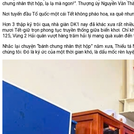
chưng nhân thịt hộp, lạ lạ mà ngon!”. Thượng úy Nguyễn Văn Thà
Nơi tuyến đầu Tổ quốc-một cái Tết không pháo hoa, xa quê nhưng
Hơn 3 thập kỷ trôi qua, nhà giàn DK1 nay đã khác xưa rất nhiều
mươi Tết-giữ trọn phong tục truyền thống giữa biển khơi. Chỉ k
125, Vùng 2 Hải quân vượt hàng trăm hải lý mang quà xuân đến t
Nhắc lại chuyện “bánh chưng nhân thịt hộp” năm xưa, Thiếu tá
chúng tôi. Đó là ký ức của một thời gian khó, là dấu mốc rèn luyệ