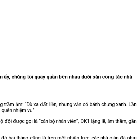
êm ấy, chúng tôi quây quần bên nhau dưới sàn công tác nhà
g trầm ấm: “Dù xa đất liền, nhưng vẫn có bánh chưng xanh. Lần
g quên nhiệm vụ”.
bộ đội được gọi là “cán bộ nhân viên”, DK1 lặng lẽ, âm thầm, gần
 đó hai tháng-cũng là trọn một phiên trực, các nhà giàn đã phải