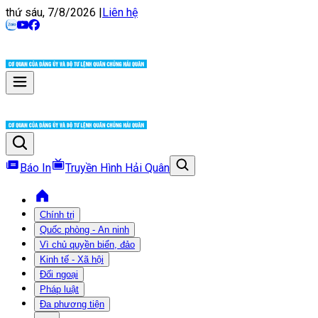
thứ sáu, 7/8/2026
|
Liên hệ
Báo In
Truyền Hình Hải Quân
Chính trị
Quốc phòng - An ninh
Vì chủ quyền biển, đảo
Kinh tế - Xã hội
Đối ngoại
Pháp luật
Đa phương tiện