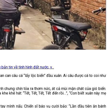
n tin về tình hình đất nước, v...
n can câu cá “lấy lộc biển” đầu xuân. Ai câu được cá to coi như
h chưng chín tỏa ra thơm nức, át cả mùi mặn chát của gió biển.
 khe khẽ hát: “Tết, Tết, Tết, Tết đến rồi…”, “Con biết xuân này mẹ
tay mình nấu. Chiến sĩ báo vụ cười bảo: “Lần đầu tiên ăn bánh