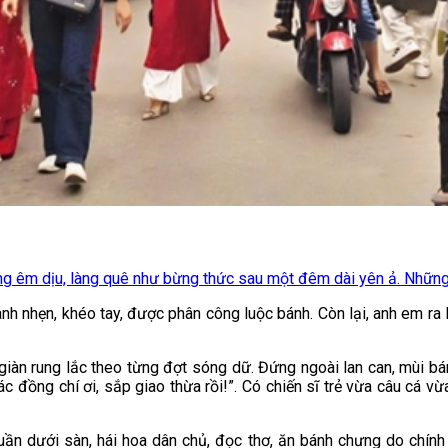
g êm dịu, làng quê như bừng thức sau một đêm dài yên ả. Những bả
 nhẹn, khéo tay, được phân công luộc bánh. Còn lại, anh em ra la
giàn rung lắc theo từng đợt sóng dữ. Đứng ngoài lan can, mùi bán
ác đồng chí ơi, sắp giao thừa rồi!”. Có chiến sĩ trẻ vừa câu cá vừa
uần dưới sàn, hái hoa dân chủ, đọc thơ, ăn bánh chưng do chính 