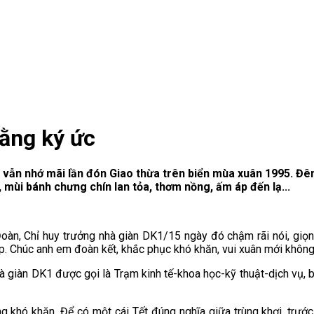
ằng ký ức
ôi vẫn nhớ mãi lần đón Giao thừa trên biển mùa xuân 1995. Đ
mùi bánh chưng chín lan tỏa, thơm nồng, ấm áp đến lạ...
oàn, Chỉ huy trưởng nhà giàn DK1/15 ngày đó chậm rãi nói, giọn
hộp. Chúc anh em đoàn kết, khắc phục khó khăn, vui xuân mới khôn
hà giàn DK1 được gọi là Trạm kinh tế-khoa học-kỹ thuật-dịch vụ, 
g khó khăn. Để có một cái Tết đúng nghĩa giữa trùng khơi, trước