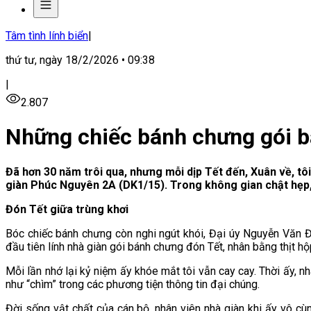
Tâm tình lính biển
|
thứ tư, ngày 18/2/2026 • 09:38
|
2.807
Những chiếc bánh chưng gói b
Đã hơn 30 năm trôi qua, nhưng mỗi dịp Tết đến, Xuân về, t
giàn Phúc Nguyên 2A (DK1/15). Trong không gian chật hẹp, 
Đón Tết giữa trùng khơi
Bóc chiếc bánh chưng còn nghi ngút khói, Đại úy Nguyễn Văn Đ
đầu tiên lính nhà giàn gói bánh chưng đón Tết, nhân bằng thịt 
Mỗi lần nhớ lại kỷ niệm ấy khóe mắt tôi vẫn cay cay. Thời ấy, n
như “chìm” trong các phương tiện thông tin đại chúng.
Đời sống vật chất của cán bộ, nhân viên nhà giàn khi ấy vô cùn