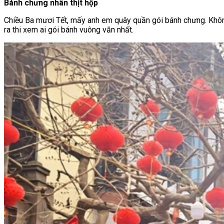
Bánh chưng nhân thịt hộp
Chiều Ba mươi Tết, mấy anh em quây quần gói bánh chưng. Không 
ra thi xem ai gói bánh vuông vắn nhất.