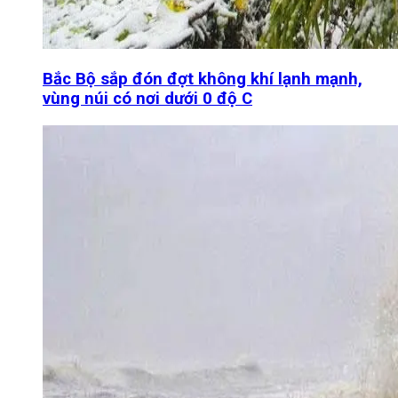
Bắc Bộ sắp đón đợt không khí lạnh mạnh,
vùng núi có nơi dưới 0 độ C