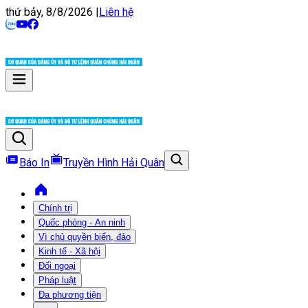
thứ bảy, 8/8/2026
|
Liên hệ
Báo In
Truyền Hình Hải Quân
Chính trị
Quốc phòng - An ninh
Vì chủ quyền biển, đảo
Kinh tế - Xã hội
Đối ngoại
Pháp luật
Đa phương tiện