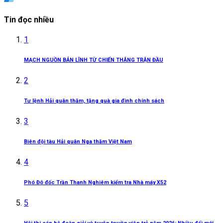
Tin đọc nhiều
1
MẠCH NGUỒN BẢN LĨNH TỪ CHIẾN THẮNG TRẬN ĐẦU
2
Tư lệnh Hải quân thăm, tặng quà gia đình chính sách
3
Biên đội tàu Hải quân Nga thăm Việt Nam
4
Phó Đô đốc Trần Thanh Nghiêm kiểm tra Nhà máy X52
5