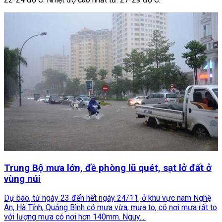
Trung Bộ mưa lớn, đề phòng lũ quét, sạt lở đất ở
vùng núi
Dự báo, từ ngày 23 đến hết ngày 24/11, ở khu vực nam Nghệ
An, Hà Tĩnh, Quảng Bình có mưa vừa, mưa to, có nơi mưa rất to
với lượng mưa có nơi hơn 140mm. Nguy....