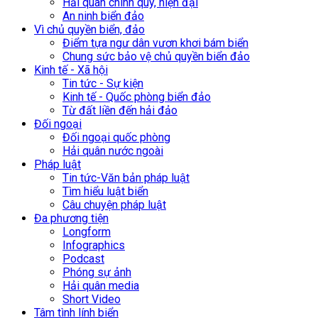
Hải quân chính quy, hiện đại
An ninh biển đảo
Vì chủ quyền biển, đảo
Điểm tựa ngư dân vươn khơi bám biển
Chung sức bảo vệ chủ quyền biển đảo
Kinh tế - Xã hội
Tin tức - Sự kiện
Kinh tế - Quốc phòng biển đảo
Từ đất liền đến hải đảo
Đối ngoại
Đối ngoại quốc phòng
Hải quân nước ngoài
Pháp luật
Tin tức-Văn bản pháp luật
Tìm hiểu luật biển
Câu chuyện pháp luật
Đa phương tiện
Longform
Infographics
Podcast
Phóng sự ảnh
Hải quân media
Short Video
Tâm tình lính biển