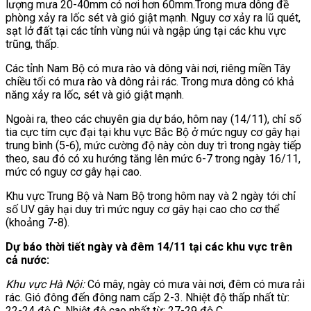
lượng mưa 20-40mm có nơi hơn 60mm.Trong mưa dông đề
phòng xảy ra lốc sét và gió giật mạnh. Nguy cơ xảy ra lũ quét,
sạt lở đất tại các tỉnh vùng núi và ngập úng tại các khu vực
trũng, thấp.
Các tỉnh Nam Bộ có mưa rào và dông vài nơi, riêng miền Tây
chiều tối có mưa rào và dông rải rác. Trong mưa dông có khả
năng xảy ra lốc, sét và gió giật mạnh.
Ngoài ra, theo các chuyên gia dự báo, hôm nay (14/11), chỉ số
tia cực tím cực đại tại khu vực Bắc Bộ ở mức nguy cơ gây hại
trung bình (5-6), mức cường độ này còn duy trì trong ngày tiếp
theo, sau đó có xu hướng tăng lên mức 6-7 trong ngày 16/11,
mức có nguy cơ gây hại cao.
Khu vực Trung Bộ và Nam Bộ trong hôm nay và 2 ngày tới chỉ
số UV gây hại duy trì mức nguy cơ gây hại cao cho cơ thể
(khoảng 7-8).
Dự báo thời tiết ngày và đêm 14/11 tại các khu vực trên
cả nước:
Khu vực Hà Nội:
Có mây, ngày có mưa vài nơi, đêm có mưa rải
rác. Gió đông đến đông nam cấp 2-3. Nhiệt độ thấp nhất từ:
22-24 độ C. Nhiệt độ cao nhất từ: 27-29 độ C.