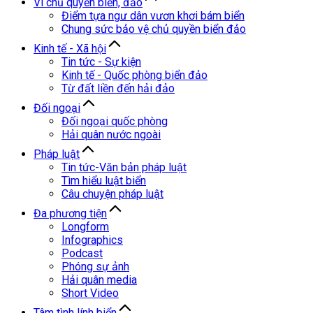
Vì chủ quyền biển, đảo
Điểm tựa ngư dân vươn khơi bám biển
Chung sức bảo vệ chủ quyền biển đảo
Kinh tế - Xã hội
Tin tức - Sự kiện
Kinh tế - Quốc phòng biển đảo
Từ đất liền đến hải đảo
Đối ngoại
Đối ngoại quốc phòng
Hải quân nước ngoài
Pháp luật
Tin tức-Văn bản pháp luật
Tìm hiểu luật biển
Câu chuyện pháp luật
Đa phương tiện
Longform
Infographics
Podcast
Phóng sự ảnh
Hải quân media
Short Video
Tâm tình lính biển