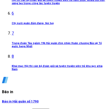
Hội thi cán bộ đoàn giỏi và tuyên truyền viên trẻ năm 2026: Nhiều đổi mới,
sáng tạo trong công tác tuyên truyền
6
Chị nuôi quân đảm đang, tận tụy
7
Trung đoàn Tàu ngầm 196 Hải quân đón nhận Huân chương Bảo vệ Tổ
quốc hạng Nhất
8
Khai mạc Hội thi cán bộ đoàn giỏi và tuyên truyền viên trẻ khu vực phía
Nam
Báo in
Báo in Hải quân số 1790