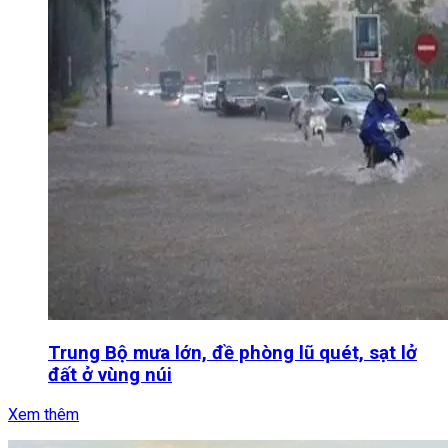
Trung Bộ mưa lớn, đề phòng lũ quét, sạt lở
đất ở vùng núi
Xem thêm