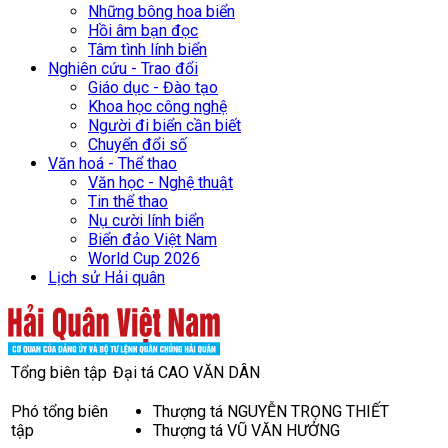
Những bông hoa biển
Hồi âm bạn đọc
Tâm tình lính biển
Nghiên cứu - Trao đổi
Giáo dục - Đào tạo
Khoa học công nghệ
Người đi biển cần biết
Chuyển đổi số
Văn hoá - Thể thao
Văn học - Nghệ thuật
Tin thể thao
Nụ cười lính biển
Biển đảo Việt Nam
World Cup 2026
Lịch sử Hải quân
Tổng biên tập
Đại tá CAO VĂN DÂN
Phó tổng biên
Thượng tá NGUYỄN TRỌNG THIẾT
tập
Thượng tá VŨ VĂN HƯỞNG