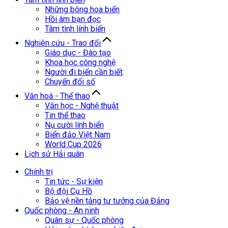
Những bông hoa biển
Hồi âm bạn đọc
Tâm tình lính biển
Nghiên cứu - Trao đổi
Giáo dục - Đào tạo
Khoa học công nghệ
Người đi biển cần biết
Chuyển đổi số
Văn hoá - Thể thao
Văn học - Nghệ thuật
Tin thể thao
Nụ cười lính biển
Biển đảo Việt Nam
World Cup 2026
Lịch sử Hải quân
Chính trị
Tin tức - Sự kiện
Bộ đội Cụ Hồ
Bảo vệ nền tảng tư tưởng của Đảng
Quốc phòng - An ninh
Quân sự - Quốc phòng