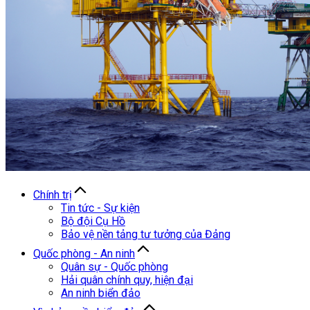
Chính trị
Tin tức - Sự kiện
Bộ đội Cụ Hồ
Bảo vệ nền tảng tư tưởng của Đảng
Quốc phòng - An ninh
Quân sự - Quốc phòng
Hải quân chính quy, hiện đại
An ninh biển đảo