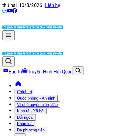
thứ hai, 10/8/2026
|
Liên hệ
Báo In
Truyền Hình Hải Quân
Chính trị
Quốc phòng - An ninh
Vì chủ quyền biển, đảo
Kinh tế - Xã hội
Đối ngoại
Pháp luật
Đa phương tiện