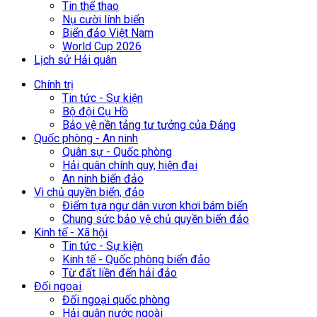
Tin thể thao
Nụ cười lính biển
Biển đảo Việt Nam
World Cup 2026
Lịch sử Hải quân
Chính trị
Tin tức - Sự kiện
Bộ đội Cụ Hồ
Bảo vệ nền tảng tư tưởng của Đảng
Quốc phòng - An ninh
Quân sự - Quốc phòng
Hải quân chính quy, hiện đại
An ninh biển đảo
Vì chủ quyền biển, đảo
Điểm tựa ngư dân vươn khơi bám biển
Chung sức bảo vệ chủ quyền biển đảo
Kinh tế - Xã hội
Tin tức - Sự kiện
Kinh tế - Quốc phòng biển đảo
Từ đất liền đến hải đảo
Đối ngoại
Đối ngoại quốc phòng
Hải quân nước ngoài