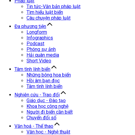
Pháp luật
Tin tức-Văn bản pháp luật
Tìm hiểu luật biển
Câu chuyện pháp luật
Đa phương tiện
Longform
Infographics
Podcast
Phóng sự ảnh
Hải quân media
Short Video
Tâm tình lính biển
Những bông hoa biển
Hồi âm bạn đọc
Tâm tình lính biển
Nghiên cứu - Trao đổi
Giáo dục - Đào tạo
Khoa học công nghệ
Người đi biển cần biết
Chuyển đổi số
Văn hoá - Thể thao
Văn học - Nghệ thuật