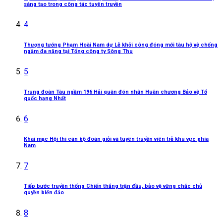
sáng tạo trong công tác tuyên truyền
4
Thượng tướng Phạm Hoài Nam dự Lễ khởi công đóng mới tàu hộ vệ chống
ngầm đa năng tại Tổng công ty Sông Thu
5
Trung đoàn Tàu ngầm 196 Hải quân đón nhận Huân chương Bảo vệ Tổ
quốc hạng Nhất
6
Khai mạc Hội thi cán bộ đoàn giỏi và tuyên truyền viên trẻ khu vực phía
Nam
7
Tiếp bước truyền thống Chiến thắng trận đầu, bảo vệ vững chắc chủ
quyền biển đảo
8