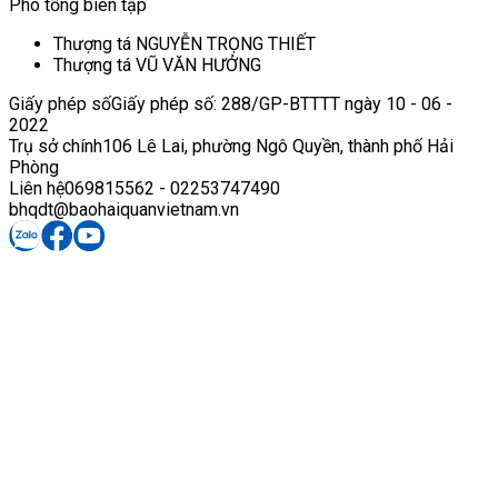
Phó tổng biên tập
Thượng tá NGUYỄN TRỌNG THIẾT
Thượng tá VŨ VĂN HƯỞNG
Giấy phép số
Giấy phép số: 288/GP-BTTTT ngày 10 - 06 -
2022
Trụ sở chính
106 Lê Lai, phường Ngô Quyền, thành phố Hải
Phòng
Liên hệ
069815562 - 02253747490
bhqdt@baohaiquanvietnam.vn