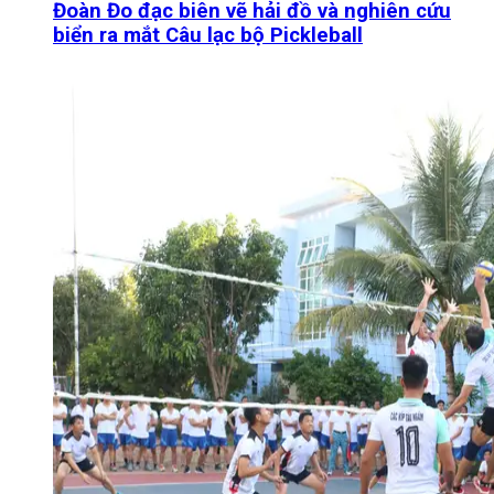
Đoàn Đo đạc biên vẽ hải đồ và nghiên cứu
biển ra mắt Câu lạc bộ Pickleball