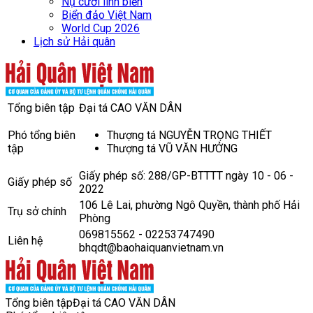
Nụ cười lính biển
Biển đảo Việt Nam
World Cup 2026
Lịch sử Hải quân
Tổng biên tập
Đại tá CAO VĂN DÂN
Phó tổng biên
Thượng tá NGUYỄN TRỌNG THIẾT
tập
Thượng tá VŨ VĂN HƯỞNG
Giấy phép số: 288/GP-BTTTT ngày 10 - 06 -
Giấy phép số
2022
106 Lê Lai, phường Ngô Quyền, thành phố Hải
Trụ sở chính
Phòng
069815562 - 02253747490
Liên hệ
bhqdt@baohaiquanvietnam.vn
Tổng biên tập
Đại tá CAO VĂN DÂN