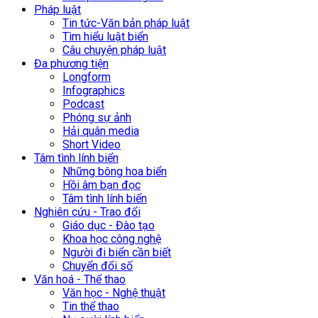
Pháp luật
Tin tức-Văn bản pháp luật
Tìm hiểu luật biển
Câu chuyện pháp luật
Đa phương tiện
Longform
Infographics
Podcast
Phóng sự ảnh
Hải quân media
Short Video
Tâm tình lính biển
Những bông hoa biển
Hồi âm bạn đọc
Tâm tình lính biển
Nghiên cứu - Trao đổi
Giáo dục - Đào tạo
Khoa học công nghệ
Người đi biển cần biết
Chuyển đổi số
Văn hoá - Thể thao
Văn học - Nghệ thuật
Tin thể thao