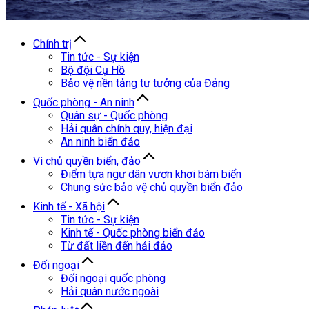
Chính trị
Tin tức - Sự kiện
Bộ đội Cụ Hồ
Bảo vệ nền tảng tư tưởng của Đảng
Quốc phòng - An ninh
Quân sự - Quốc phòng
Hải quân chính quy, hiện đại
An ninh biển đảo
Vì chủ quyền biển, đảo
Điểm tựa ngư dân vươn khơi bám biển
Chung sức bảo vệ chủ quyền biển đảo
Kinh tế - Xã hội
Tin tức - Sự kiện
Kinh tế - Quốc phòng biển đảo
Từ đất liền đến hải đảo
Đối ngoại
Đối ngoại quốc phòng
Hải quân nước ngoài