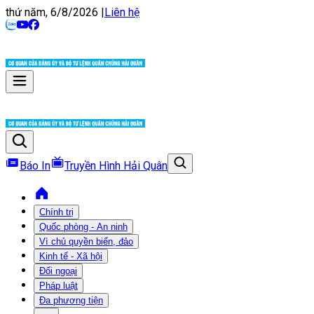
thứ năm, 6/8/2026
|
Liên hệ
Báo In
Truyền Hình Hải Quân
Chính trị
Quốc phòng - An ninh
Vì chủ quyền biển, đảo
Kinh tế - Xã hội
Đối ngoại
Pháp luật
Đa phương tiện