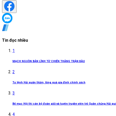
Tin đọc nhiều
1
MẠCH NGUỒN BẢN LĨNH TỪ CHIẾN THẮNG TRẬN ĐẦU
2
Tư lệnh Hải quân thăm, tặng quà gia đình chính sách
3
Bế mạc Hội thi cán bộ đoàn giỏi và tuyên truyền viên trẻ Quân chủng Hải q
4