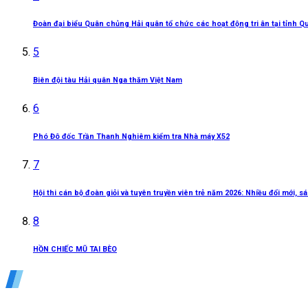
Đoàn đại biểu Quân chủng Hải quân tổ chức các hoạt động tri ân tại tỉnh Q
5
Biên đội tàu Hải quân Nga thăm Việt Nam
6
Phó Đô đốc Trần Thanh Nghiêm kiểm tra Nhà máy X52
7
Hội thi cán bộ đoàn giỏi và tuyên truyền viên trẻ năm 2026: Nhiều đổi mới, 
8
HỒN CHIẾC MŨ TAI BÈO