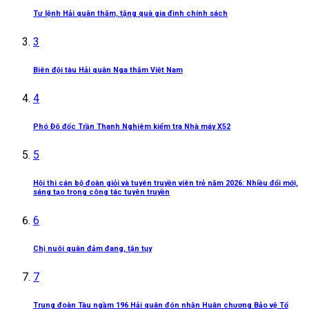
Tư lệnh Hải quân thăm, tặng quà gia đình chính sách
3
Biên đội tàu Hải quân Nga thăm Việt Nam
4
Phó Đô đốc Trần Thanh Nghiêm kiểm tra Nhà máy X52
5
Hội thi cán bộ đoàn giỏi và tuyên truyền viên trẻ năm 2026: Nhiều đổi mới,
sáng tạo trong công tác tuyên truyền
6
Chị nuôi quân đảm đang, tận tụy
7
Trung đoàn Tàu ngầm 196 Hải quân đón nhận Huân chương Bảo vệ Tổ