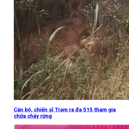
Cán bộ, chiến sĩ Trạm ra đa 515 tham gia
chữa cháy rừng