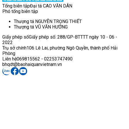
Tổng biên tập
Đại tá CAO VĂN DÂN
Phó tổng biên tập
Thượng tá NGUYỄN TRỌNG THIẾT
Thượng tá VŨ VĂN HƯỞNG
Giấy phép số
Giấy phép số: 288/GP-BTTTT ngày 10 - 06 -
2022
Trụ sở chính
106 Lê Lai, phường Ngô Quyền, thành phố Hải
Phòng
Liên hệ
069815562 - 02253747490
bhqdt@baohaiquanvietnam.vn