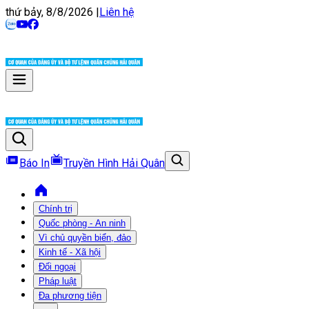
thứ bảy, 8/8/2026
|
Liên hệ
Báo In
Truyền Hình Hải Quân
Chính trị
Quốc phòng - An ninh
Vì chủ quyền biển, đảo
Kinh tế - Xã hội
Đối ngoại
Pháp luật
Đa phương tiện