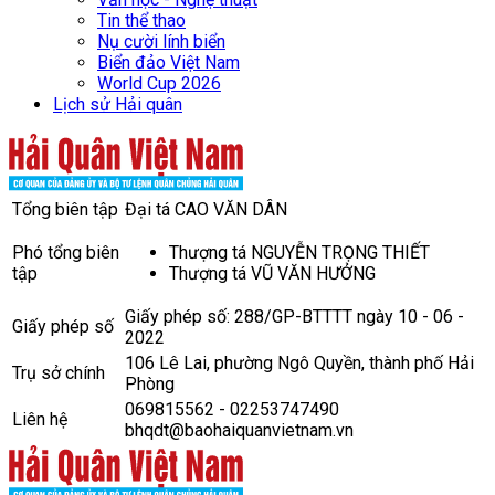
Tin thể thao
Nụ cười lính biển
Biển đảo Việt Nam
World Cup 2026
Lịch sử Hải quân
Tổng biên tập
Đại tá CAO VĂN DÂN
Phó tổng biên
Thượng tá NGUYỄN TRỌNG THIẾT
tập
Thượng tá VŨ VĂN HƯỞNG
Giấy phép số: 288/GP-BTTTT ngày 10 - 06 -
Giấy phép số
2022
106 Lê Lai, phường Ngô Quyền, thành phố Hải
Trụ sở chính
Phòng
069815562 - 02253747490
Liên hệ
bhqdt@baohaiquanvietnam.vn