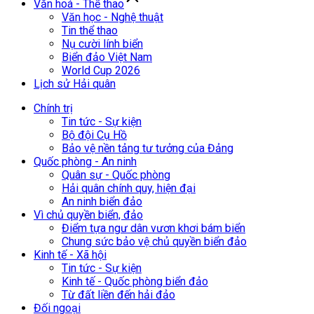
Văn hoá - Thể thao
Văn học - Nghệ thuật
Tin thể thao
Nụ cười lính biển
Biển đảo Việt Nam
World Cup 2026
Lịch sử Hải quân
Chính trị
Tin tức - Sự kiện
Bộ đội Cụ Hồ
Bảo vệ nền tảng tư tưởng của Đảng
Quốc phòng - An ninh
Quân sự - Quốc phòng
Hải quân chính quy, hiện đại
An ninh biển đảo
Vì chủ quyền biển, đảo
Điểm tựa ngư dân vươn khơi bám biển
Chung sức bảo vệ chủ quyền biển đảo
Kinh tế - Xã hội
Tin tức - Sự kiện
Kinh tế - Quốc phòng biển đảo
Từ đất liền đến hải đảo
Đối ngoại