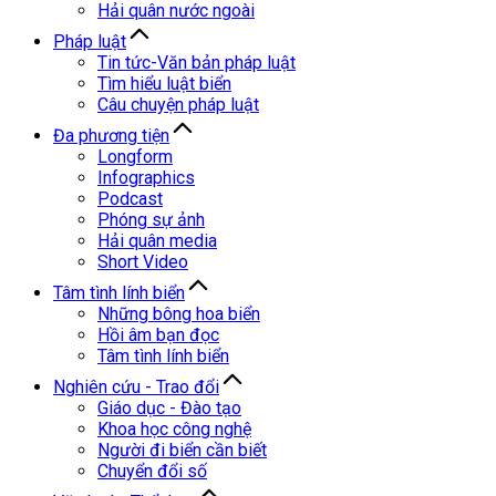
Hải quân nước ngoài
Pháp luật
Tin tức-Văn bản pháp luật
Tìm hiểu luật biển
Câu chuyện pháp luật
Đa phương tiện
Longform
Infographics
Podcast
Phóng sự ảnh
Hải quân media
Short Video
Tâm tình lính biển
Những bông hoa biển
Hồi âm bạn đọc
Tâm tình lính biển
Nghiên cứu - Trao đổi
Giáo dục - Đào tạo
Khoa học công nghệ
Người đi biển cần biết
Chuyển đổi số