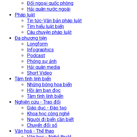
Đối ngoại quốc phòng
Hải quân nước ngoài
Pháp luật
Tin tức-Văn bản pháp luật
Tìm hiểu luật biển
Câu chuyện pháp luật
Đa phương tiện
Longform
Infographics
Podcast
Phóng sự ảnh
Hải quân media
Short Video
Tâm tình lính biển
Những bông hoa biển
Hồi âm bạn đọc
Tâm tình lính biển
Nghiên cứu - Trao đổi
Giáo dục - Đào tạo
Khoa học công nghệ
Người đi biển cần biết
Chuyển đổi số
Văn hoá - Thể thao
Văn học - Nghệ thuật