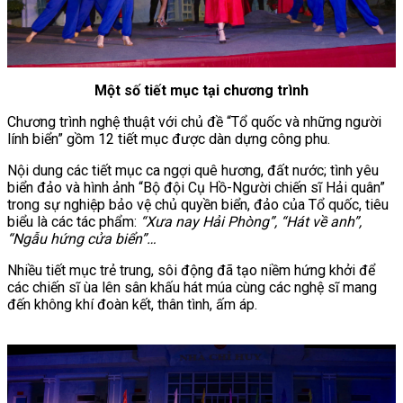
Một số tiết mục tại chương trình
Chương trình nghệ thuật với chủ đề “Tổ quốc và những người
lính biển” gồm 12 tiết mục được dàn dựng công phu.
Nội dung các tiết mục ca ngợi quê hương, đất nước; tình yêu
biển đảo và hình ảnh “Bộ đội Cụ Hồ-Người chiến sĩ Hải quân”
trong sự nghiệp bảo vệ chủ quyền biển, đảo của Tổ quốc, tiêu
biểu là các tác phẩm:
“Xưa nay Hải Phòng”, “Hát về anh”,
“Ngẫu hứng cửa biển”…
Nhiều tiết mục trẻ trung, sôi động đã tạo niềm hứng khởi để
các chiến sĩ ùa lên sân khấu hát múa cùng các nghệ sĩ mang
đến không khí đoàn kết, thân tình, ấm áp.