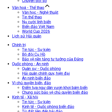
Chuyển đổi số
Văn hoá - Thể thao
Văn học - Nghệ thuật
Tin thể thao
Nụ cười lính biển
Biển đảo Việt Nam
World Cup 2026
Lịch sử Hải quân
Chính trị
Tin tức - Sự kiện
Bộ đội Cụ Hồ
Bảo vệ nền tảng tư tưởng của Đảng
Quốc phòng - An ninh
Quân sự - Quốc phòng
Hải quân chính quy, hiện đại
An ninh biển đảo
Vì chủ quyền biển, đảo
Điểm tựa ngư dân vươn khơi bám biển
Chung sức bảo vệ chủ quyền biển đảo
Kinh tế - Xã hội
Tin tức - Sự kiện
Kinh tế - Quốc phòng biển đảo
Từ đất liền đến hải đảo