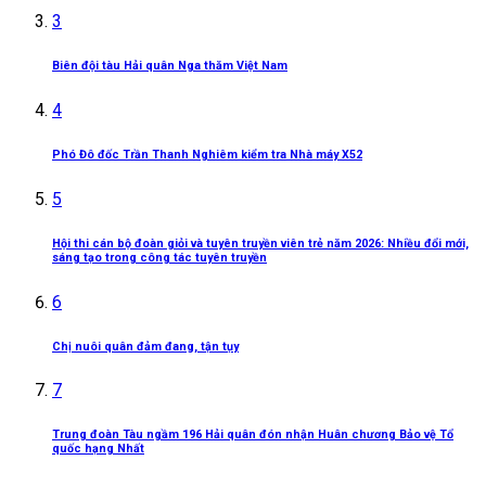
3
Biên đội tàu Hải quân Nga thăm Việt Nam
4
Phó Đô đốc Trần Thanh Nghiêm kiểm tra Nhà máy X52
5
Hội thi cán bộ đoàn giỏi và tuyên truyền viên trẻ năm 2026: Nhiều đổi mới,
sáng tạo trong công tác tuyên truyền
6
Chị nuôi quân đảm đang, tận tụy
7
Trung đoàn Tàu ngầm 196 Hải quân đón nhận Huân chương Bảo vệ Tổ
quốc hạng Nhất