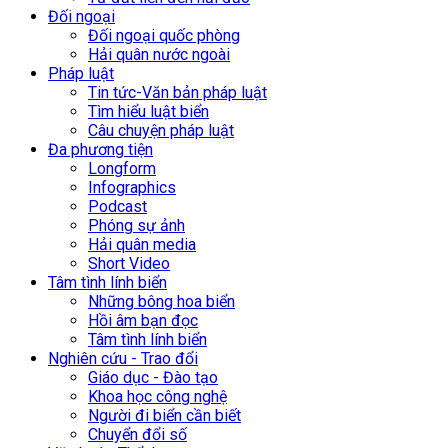
Đối ngoại
Đối ngoại quốc phòng
Hải quân nước ngoài
Pháp luật
Tin tức-Văn bản pháp luật
Tìm hiểu luật biển
Câu chuyện pháp luật
Đa phương tiện
Longform
Infographics
Podcast
Phóng sự ảnh
Hải quân media
Short Video
Tâm tình lính biển
Những bông hoa biển
Hồi âm bạn đọc
Tâm tình lính biển
Nghiên cứu - Trao đổi
Giáo dục - Đào tạo
Khoa học công nghệ
Người đi biển cần biết
Chuyển đổi số