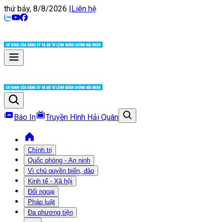
thứ bảy, 8/8/2026
|
Liên hệ
Báo In
Truyền Hình Hải Quân
Chính trị
Quốc phòng - An ninh
Vì chủ quyền biển, đảo
Kinh tế - Xã hội
Đối ngoại
Pháp luật
Đa phương tiện