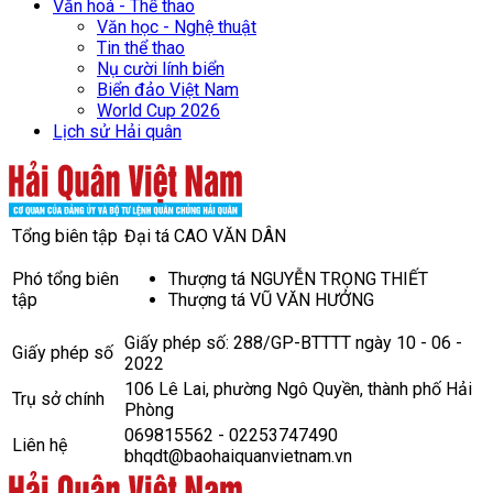
Văn hoá - Thể thao
Văn học - Nghệ thuật
Tin thể thao
Nụ cười lính biển
Biển đảo Việt Nam
World Cup 2026
Lịch sử Hải quân
Tổng biên tập
Đại tá CAO VĂN DÂN
Phó tổng biên
Thượng tá NGUYỄN TRỌNG THIẾT
tập
Thượng tá VŨ VĂN HƯỞNG
Giấy phép số: 288/GP-BTTTT ngày 10 - 06 -
Giấy phép số
2022
106 Lê Lai, phường Ngô Quyền, thành phố Hải
Trụ sở chính
Phòng
069815562 - 02253747490
Liên hệ
bhqdt@baohaiquanvietnam.vn