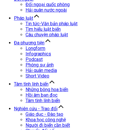
Đối ngoại quốc phòng
Hải quân nước ngoài
Pháp luật
Tin tức-Văn bản pháp luật
Tìm hiểu luật biển
Câu chuyện pháp luật
Đa phương tiện
Longform
Infographics
Podcast
Phóng sự ảnh
Hải quân media
Short Video
Tâm tình lính biển
Những bông hoa biển
Hồi âm bạn đọc
Tâm tình lính biển
Nghiên cứu - Trao đổi
Giáo dục - Đào tạo
Khoa học công nghệ
Người đi biển cần biết