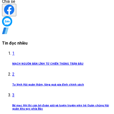
Chia sẻ
Tin đọc nhiều
1
MẠCH NGUỒN BẢN LĨNH TỪ CHIẾN THẮNG TRẬN ĐẦU
2
Tư lệnh Hải quân thăm, tặng quà gia đình chính sách
3
Bế mạc Hội thi cán bộ đoàn giỏi và tuyên truyền viên trẻ Quân chủng Hải
quân khu vực phía Bắc