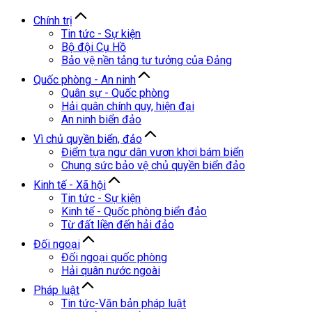
Chính trị
Tin tức - Sự kiện
Bộ đội Cụ Hồ
Bảo vệ nền tảng tư tưởng của Đảng
Quốc phòng - An ninh
Quân sự - Quốc phòng
Hải quân chính quy, hiện đại
An ninh biển đảo
Vì chủ quyền biển, đảo
Điểm tựa ngư dân vươn khơi bám biển
Chung sức bảo vệ chủ quyền biển đảo
Kinh tế - Xã hội
Tin tức - Sự kiện
Kinh tế - Quốc phòng biển đảo
Từ đất liền đến hải đảo
Đối ngoại
Đối ngoại quốc phòng
Hải quân nước ngoài
Pháp luật
Tin tức-Văn bản pháp luật