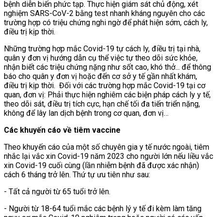
bệnh diễn biến phức tạp. Thực hiện giám sát chủ động, xét
nghiệm SARS-CoV-2 bằng test nhanh kháng nguyên cho các
trường hợp có triệu chứng nghi ngờ để phát hiện sớm, cách ly,
điều trị kịp thời.
Những trường hợp mắc Covid-19 tự cách ly, điều trị tại nhà,
quân y đơn vị hướng dẫn cụ thể việc tự theo dõi sức khỏe,
nhận biết các triệu chứng nặng như sốt cao, khó thở... để thông
báo cho quân y đơn vị hoặc đến cơ sở y tế gần nhất khám,
điều trị kịp thời. Đối với các trường hợp mắc Covid-19 tại cơ
quan, đơn vị: Phải thực hiện nghiêm các biện pháp cách ly y tế,
theo dõi sát, điều trị tích cực, hạn chế tối đa tiến triển nặng,
không để lây lan dịch bệnh trong cơ quan, đơn vị…
Các khuyến cáo về tiêm vaccine
Theo khuyến cáo của một số chuyên gia y tế nước ngoài, tiêm
nhắc lại vắc xin Covid-19 năm 2023 cho người lớn nếu liều vắc
xin Covid-19 cuối cùng (lần nhiễm bệnh đã được xác nhận)
cách 6 tháng trở lên. Thứ tự ưu tiên như sau:
- Tất cả người từ 65 tuổi trở lên.
- Người từ 18-64 tuổi mắc các bệnh lý y tế đi kèm làm tăng