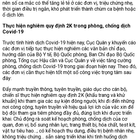
nên số ca mắc có thể tăng lẻ tẻ ở các đơn vị, triệu chứng nhẹ,
thời gian điều trị ngắn, khó phát triển thành chùm ca bệnh hoặc
ổ dịch lớn.
Thực hiện nghiêm quy định 2K trong phòng, chống dịch
Covid-19
Trước tình hình dịch Covid-19 hiện nay, Cục Quân y khuyến cáo
các đơn vị tiếp tục thực hiện nghiêm các văn bản chỉ đạo,
hướng dẫn của Bộ Y tế, Bộ Quốc phòng, Ban Chỉ đạo Bộ Quốc
phòng, Tổng cục Hậu cần và Cục Quân y về việc tăng cường
phòng, chống dịch Covid-19 trong giai đoạn hiện nay. Theo đó,
các đơn vị cần thực hiện tốt một số công việc trọng tâm sau
đây:
Đẩy mạnh truyền thông, tuyên truyền, giáo dục cho cán bộ,
chiến sĩ thực hiện nghiêm quy định 2K (khẩu trang và khử
khuẩn)
khi tham gia các sự kiện đông người, khi đi đến những
nơi công cộng; tuyên truyền về hiệu quả lợi ích của vắc xin để
bộ đội tham gia tiêm phòng đầy đủ, đúng lịch khi được triển
khai. Chủ động rà soát kế hoạch phòng, chống dịch của cơ
quan, đơn vị; bổ sung nhân lực, trang thiết bị, hóa chất, test kít,
vật tư tiêu hao…; có kế hoạch thu dung, điều trị bệnh nhân nhẹ,
không triệu chứng… sẵn sàng triển khai khi tình huống dịch