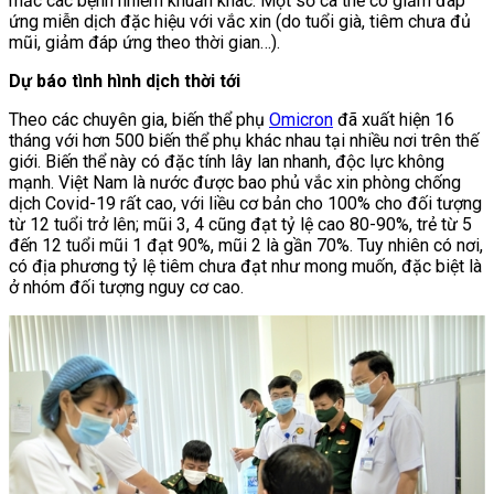
mắc các bệnh nhiễm khuẩn khác. Một số cá thể có giảm đáp
ứng miễn dịch đặc hiệu với vắc xin (do tuổi già, tiêm chưa đủ
mũi, giảm đáp ứng theo thời gian…).
Dự báo tình hình dịch thời tới
Theo các chuyên gia, biến thể phụ
Omicron
đã xuất hiện 16
tháng với hơn 500 biến thể phụ khác nhau tại nhiều nơi trên thế
giới. Biến thể này có đặc tính lây lan nhanh, độc lực không
mạnh. Việt Nam là nước được bao phủ vắc xin phòng chống
dịch Covid-19 rất cao, với liều cơ bản cho 100% cho đối tượng
từ 12 tuổi trở lên; mũi 3, 4 cũng đạt tỷ lệ cao 80-90%, trẻ từ 5
đến 12 tuổi mũi 1 đạt 90%, mũi 2 là gần 70%. Tuy nhiên có nơi,
có địa phương tỷ lệ tiêm chưa đạt như mong muốn, đặc biệt là
ở nhóm đối tượng nguy cơ cao.