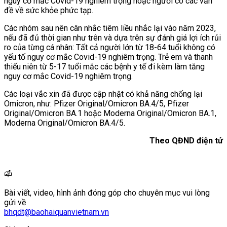
nguy cơ mắc Covid-19 nghiêm trọng hoặc người có các vấn
đề về sức khỏe phức tạp.
Các nhóm sau nên cân nhắc tiêm liều nhắc lại vào năm 2023,
nếu đã đủ thời gian như trên và dựa trên sự đánh giá lợi ích rủi
ro của từng cá nhân: Tất cả người lớn từ 18-64 tuổi không có
yếu tố nguy cơ mắc Covid-19 nghiêm trọng. Trẻ em và thanh
thiếu niên từ 5-17 tuổi mắc các bệnh y tế đi kèm làm tăng
nguy cơ mắc Covid-19 nghiêm trọng.
Các loại vắc xin đã được cập nhật có khả năng chống lại
Omicron, như: Pfizer Original/Omicron BA.4/5, Pfizer
Original/Omicron BA.1 hoặc Moderna Original/Omicron BA.1,
Moderna Original/Omicron BA.4/5.
Theo QĐND điện tử
Bài viết, video, hình ảnh đóng góp cho chuyên mục vui lòng
gửi về
bhqdt@baohaiquanvietnam.vn