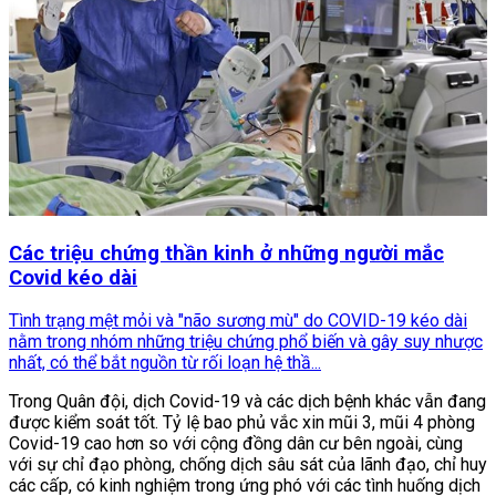
Các triệu chứng thần kinh ở những người mắc
Covid kéo dài
Tình trạng mệt mỏi và "não sương mù" do COVID-19 kéo dài
nằm trong nhóm những triệu chứng phổ biến và gây suy nhược
nhất, có thể bắt nguồn từ rối loạn hệ thầ...
Trong Quân đội, dịch Covid-19 và các dịch bệnh khác vẫn đang
được kiểm soát tốt. Tỷ lệ bao phủ vắc xin mũi 3, mũi 4 phòng
Covid-19 cao hơn so với cộng đồng dân cư bên ngoài, cùng
với sự chỉ đạo phòng, chống dịch sâu sát của lãnh đạo, chỉ huy
các cấp, có kinh nghiệm trong ứng phó với các tình huống dịch