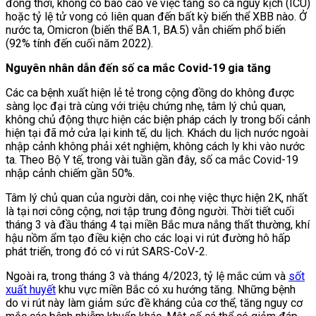
đồng thời, không có báo cáo về việc tăng số ca nguy kịch (ICU)
hoặc tỷ lệ tử vong có liên quan đến bất kỳ biến thể XBB nào. Ở
nước ta, Omicron (biến thể BA.1, BA.5) vẫn chiếm phổ biến
(92% tính đến cuối năm 2022).
Nguyên nhân dẫn đến số ca mắc Covid-19 gia tăng
Các ca bệnh xuất hiện lẻ tẻ trong cộng đồng do không được
sàng lọc đại trà cùng với triệu chứng nhẹ, tâm lý chủ quan,
không chủ động thực hiện các biện pháp cách ly trong bối cảnh
hiện tại đã mở cửa lại kinh tế, du lịch. Khách du lịch nước ngoài
nhập cảnh không phải xét nghiệm, không cách ly khi vào nước
ta. Theo Bộ Y tế, trong vài tuần gần đây, số ca mắc Covid-19
nhập cảnh chiếm gần 50%.
Tâm lý chủ quan của người dân, coi nhẹ việc thực hiện 2K, nhất
là tại nơi công cộng, nơi tập trung đông người. Thời tiết cuối
tháng 3 và đầu tháng 4 tại miền Bắc mưa nắng thất thường, khí
hậu nồm ẩm tạo điều kiện cho các loại vi rút đường hô hấp
phát triển, trong đó có vi rút SARS-CoV-2.
Ngoài ra, trong tháng 3 và tháng 4/2023, tỷ lệ mắc cúm và
sốt
xuất huyết
khu vực miền Bắc có xu hướng tăng. Những bệnh
do vi rút này làm giảm sức đề kháng của cơ thể, tăng nguy cơ