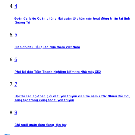
4
Đoàn đại biểu Quân chủng Hải quân tổ chức các hoạt động tri ân tại tỉnh
Quảng Trị
5
Biên đội tàu Hải quân Nga thăm Việt Nam
6
Phó Đô đốc Trần Thanh Nghiêm kiểm tra Nhà máy X52
7
Hội thi cán bộ đoàn giỏi và tuyên truyền viên trẻ năm 2026: Nhiều đổi mới,
sáng tạo trong công tác tuyên truyền
8
Chị nuôi quân đảm đang, tận tụy