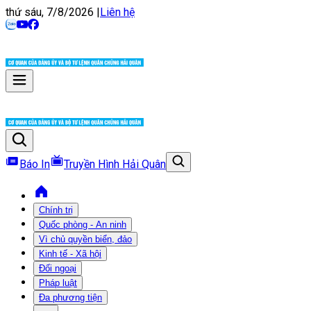
thứ sáu, 7/8/2026
|
Liên hệ
Báo In
Truyền Hình Hải Quân
Chính trị
Quốc phòng - An ninh
Vì chủ quyền biển, đảo
Kinh tế - Xã hội
Đối ngoại
Pháp luật
Đa phương tiện