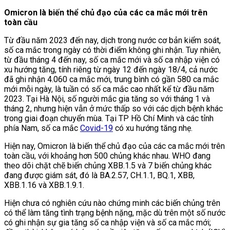
Omicron là biến thể chủ đạo của các ca mắc mới trên
toàn cầu
Từ đầu năm 2023 đến nay, dịch trong nước cơ bản kiểm soát,
số ca mắc trong ngày có thời điểm không ghi nhận. Tuy nhiên,
từ đầu tháng 4 đến nay, số ca mắc mới và số ca nhập viện có
xu hướng tăng, tính riêng từ ngày 12 đến ngày 18/4, cả nước
đã ghi nhận 4.060 ca mắc mới, trung bình có gần 580 ca mắc
mới mỗi ngày, là tuần có số ca mắc cao nhất kể từ đầu năm
2023. Tại Hà Nội, số người mắc gia tăng so với tháng 1 và
tháng 2, nhưng hiện vẫn ở mức thấp so với các dịch bệnh khác
trong giai đoạn chuyển mùa. Tại TP Hồ Chí Minh và các tỉnh
phía Nam, số ca mắc
Covid-19
có xu hướng tăng nhẹ.
Hiện nay, Omicron là biến thể chủ đạo của các ca mắc mới trên
toàn cầu, với khoảng hơn 500 chủng khác nhau. WHO đang
theo dõi chặt chẽ biến chủng XBB.1.5 và 7 biến chủng khác
đang được giám sát, đó là BA.2.57, CH.1.1, BQ.1, XBB,
XBB.1.16 và XBB.1.9.1.
Hiện chưa có nghiên cứu nào chứng minh các biến chủng trên
có thể làm tăng tình trạng bệnh nặng, mặc dù trên một số nước
có ghi nhận sự gia tăng số ca nhập viện và số ca mắc mới;