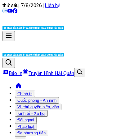
thứ sáu, 7/8/2026
|
Liên hệ
Báo In
Truyền Hình Hải Quân
Chính trị
Quốc phòng - An ninh
Vì chủ quyền biển, đảo
Kinh tế - Xã hội
Đối ngoại
Pháp luật
Đa phương tiện