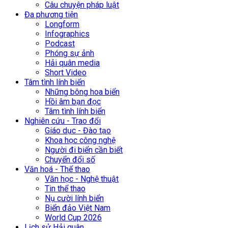
Câu chuyện pháp luật
Đa phương tiện
Longform
Infographics
Podcast
Phóng sự ảnh
Hải quân media
Short Video
Tâm tình lính biển
Những bông hoa biển
Hồi âm bạn đọc
Tâm tình lính biển
Nghiên cứu - Trao đổi
Giáo dục - Đào tạo
Khoa học công nghệ
Người đi biển cần biết
Chuyển đổi số
Văn hoá - Thể thao
Văn học - Nghệ thuật
Tin thể thao
Nụ cười lính biển
Biển đảo Việt Nam
World Cup 2026
Lịch sử Hải quân