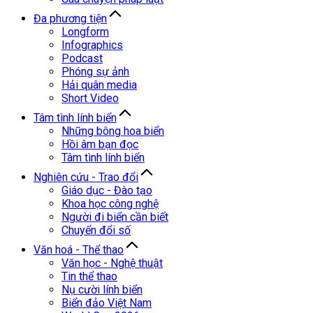
Đa phương tiện
Longform
Infographics
Podcast
Phóng sự ảnh
Hải quân media
Short Video
Tâm tình lính biển
Những bông hoa biển
Hồi âm bạn đọc
Tâm tình lính biển
Nghiên cứu - Trao đổi
Giáo dục - Đào tạo
Khoa học công nghệ
Người đi biển cần biết
Chuyển đổi số
Văn hoá - Thể thao
Văn học - Nghệ thuật
Tin thể thao
Nụ cười lính biển
Biển đảo Việt Nam