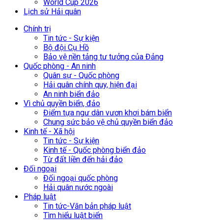
World Cup 2026
Lịch sử Hải quân
Chính trị
Tin tức - Sự kiện
Bộ đội Cụ Hồ
Bảo vệ nền tảng tư tưởng của Đảng
Quốc phòng - An ninh
Quân sự - Quốc phòng
Hải quân chính quy, hiện đại
An ninh biển đảo
Vì chủ quyền biển, đảo
Điểm tựa ngư dân vươn khơi bám biển
Chung sức bảo vệ chủ quyền biển đảo
Kinh tế - Xã hội
Tin tức - Sự kiện
Kinh tế - Quốc phòng biển đảo
Từ đất liền đến hải đảo
Đối ngoại
Đối ngoại quốc phòng
Hải quân nước ngoài
Pháp luật
Tin tức-Văn bản pháp luật
Tìm hiểu luật biển