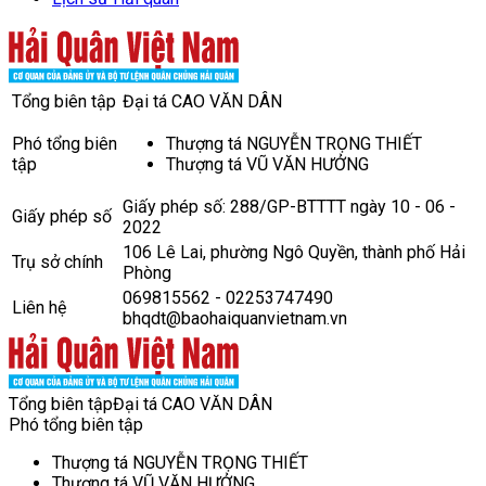
Tổng biên tập
Đại tá CAO VĂN DÂN
Phó tổng biên
Thượng tá NGUYỄN TRỌNG THIẾT
tập
Thượng tá VŨ VĂN HƯỞNG
Giấy phép số: 288/GP-BTTTT ngày 10 - 06 -
Giấy phép số
2022
106 Lê Lai, phường Ngô Quyền, thành phố Hải
Trụ sở chính
Phòng
069815562 - 02253747490
Liên hệ
bhqdt@baohaiquanvietnam.vn
Tổng biên tập
Đại tá CAO VĂN DÂN
Phó tổng biên tập
Thượng tá NGUYỄN TRỌNG THIẾT
Thượng tá VŨ VĂN HƯỞNG