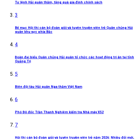
Tư lệnh Hải quân thăm, tặng quà gia đình chính sách
3
Bế mạc Hội thi cán bộ đoàn giỏi và tuyên truyền viên trẻ Quân chủng Hải
quân khu vực phía Bắc
4
Đoàn đại biểu Quân chủng Hải quân tổ chức các hoạt động tri ân tại tỉnh
Quảng Trị
5
Biên đội tàu Hải quân Nga thăm Việt Nam
6
Phó Đô đốc Trần Thanh Nghiêm kiểm tra Nhà máy X52
7
Hội thi cán bộ đoàn giỏi và tuyên truyền viên trẻ năm 2026: Nhiều đổi mới,