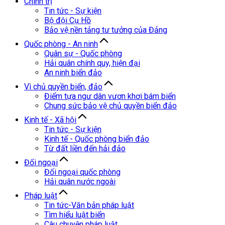
Chính trị
Tin tức - Sự kiện
Bộ đội Cụ Hồ
Bảo vệ nền tảng tư tưởng của Đảng
Quốc phòng - An ninh
Quân sự - Quốc phòng
Hải quân chính quy, hiện đại
An ninh biển đảo
Vì chủ quyền biển, đảo
Điểm tựa ngư dân vươn khơi bám biển
Chung sức bảo vệ chủ quyền biển đảo
Kinh tế - Xã hội
Tin tức - Sự kiện
Kinh tế - Quốc phòng biển đảo
Từ đất liền đến hải đảo
Đối ngoại
Đối ngoại quốc phòng
Hải quân nước ngoài
Pháp luật
Tin tức-Văn bản pháp luật
Tìm hiểu luật biển
Câu chuyện pháp luật