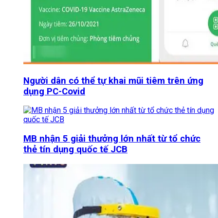
Người dân có thể tự khai mũi tiêm trên ứng
dụng PC-Covid
MB nhận 5 giải thưởng lớn nhất từ tổ chức
thẻ tín dụng quốc tế JCB