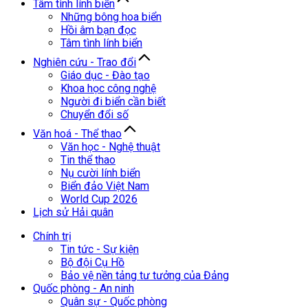
Tâm tình lính biển
Những bông hoa biển
Hồi âm bạn đọc
Tâm tình lính biển
Nghiên cứu - Trao đổi
Giáo dục - Đào tạo
Khoa học công nghệ
Người đi biển cần biết
Chuyển đổi số
Văn hoá - Thể thao
Văn học - Nghệ thuật
Tin thể thao
Nụ cười lính biển
Biển đảo Việt Nam
World Cup 2026
Lịch sử Hải quân
Chính trị
Tin tức - Sự kiện
Bộ đội Cụ Hồ
Bảo vệ nền tảng tư tưởng của Đảng
Quốc phòng - An ninh
Quân sự - Quốc phòng