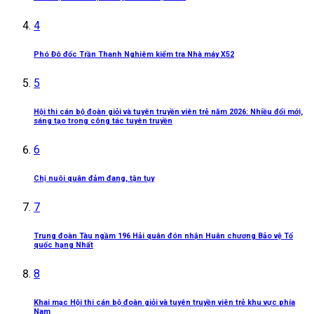
4
Phó Đô đốc Trần Thanh Nghiêm kiểm tra Nhà máy X52
5
Hội thi cán bộ đoàn giỏi và tuyên truyền viên trẻ năm 2026: Nhiều đổi mới,
sáng tạo trong công tác tuyên truyền
6
Chị nuôi quân đảm đang, tận tụy
7
Trung đoàn Tàu ngầm 196 Hải quân đón nhận Huân chương Bảo vệ Tổ
quốc hạng Nhất
8
Khai mạc Hội thi cán bộ đoàn giỏi và tuyên truyền viên trẻ khu vực phía
Nam