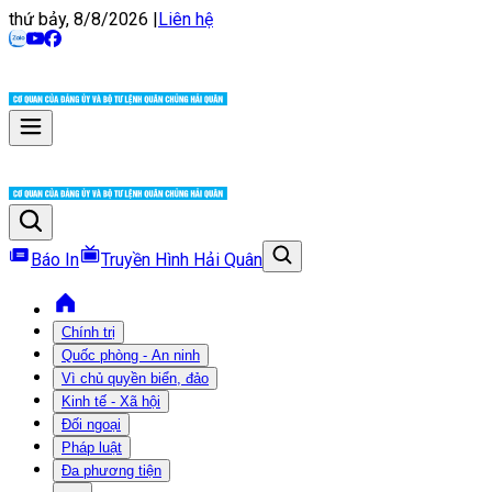
thứ bảy, 8/8/2026
|
Liên hệ
Báo In
Truyền Hình Hải Quân
Chính trị
Quốc phòng - An ninh
Vì chủ quyền biển, đảo
Kinh tế - Xã hội
Đối ngoại
Pháp luật
Đa phương tiện