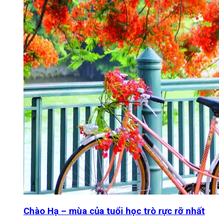
Chào Hạ – mùa của tuổi học trò rực rỡ nhất