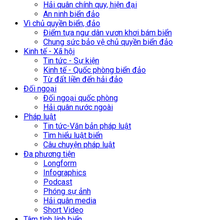
Hải quân chính quy, hiện đại
An ninh biển đảo
Vì chủ quyền biển, đảo
Điểm tựa ngư dân vươn khơi bám biển
Chung sức bảo vệ chủ quyền biển đảo
Kinh tế - Xã hội
Tin tức - Sự kiện
Kinh tế - Quốc phòng biển đảo
Từ đất liền đến hải đảo
Đối ngoại
Đối ngoại quốc phòng
Hải quân nước ngoài
Pháp luật
Tin tức-Văn bản pháp luật
Tìm hiểu luật biển
Câu chuyện pháp luật
Đa phương tiện
Longform
Infographics
Podcast
Phóng sự ảnh
Hải quân media
Short Video
Tâm tình lính biển