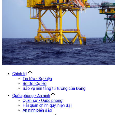
Chính trị
Tin tức - Sự kiện
Bộ đội Cụ Hồ
Bảo vệ nền tảng tư tưởng của Đảng
Quốc phòng - An ninh
Quân sự - Quốc phòng
Hải quân chính quy, hiện đại
An ninh biển đảo