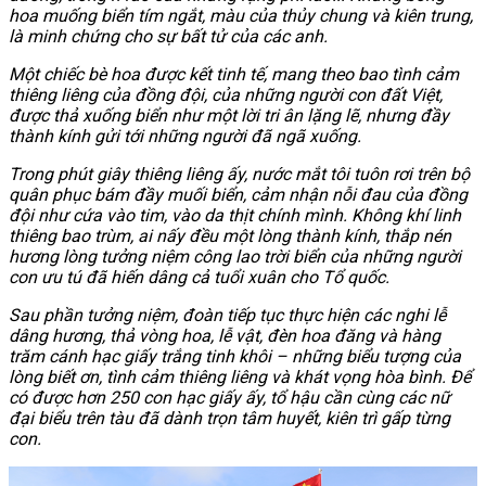
hoa muống biển tím ngắt, màu của thủy chung và kiên trung,
là minh chứng cho sự bất tử của các anh.
Một chiếc bè hoa được kết tinh tế, mang theo bao tình cảm
thiêng liêng của đồng đội, của những người con đất Việt,
được thả xuống biển như một lời tri ân lặng lẽ, nhưng đầy
thành kính gửi tới những người đã ngã xuống.
Trong phút giây thiêng liêng ấy, nước mắt tôi tuôn rơi trên bộ
quân phục bám đầy muối biển, cảm nhận nỗi đau của đồng
đội như cứa vào tim, vào da thịt chính mình. Không khí linh
thiêng bao trùm, ai nấy đều một lòng thành kính, thắp nén
hương lòng tưởng niệm công lao trời biển của những người
con ưu tú đã hiến dâng cả tuổi xuân cho Tổ quốc.
Sau phần tưởng niệm, đoàn tiếp tục thực hiện các nghi lễ
dâng hương, thả vòng hoa, lễ vật, đèn hoa đăng và hàng
trăm cánh hạc giấy trắng tinh khôi – những biểu tượng của
lòng biết ơn, tình cảm thiêng liêng và khát vọng hòa bình. Để
có được hơn 250 con hạc giấy ấy, tổ hậu cần cùng các nữ
đại biểu trên tàu đã dành trọn tâm huyết, kiên trì gấp từng
con.