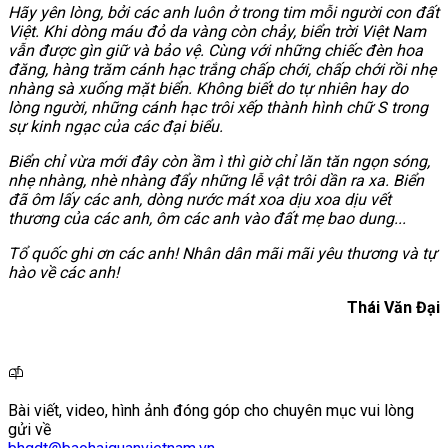
Hãy yên lòng, bởi các anh luôn ở trong tim mỗi người con đất
Việt. Khi dòng máu đỏ da vàng còn chảy, biển trời Việt Nam
vẫn được gìn giữ và bảo vệ. Cùng với những chiếc đèn hoa
đăng, hàng trăm cánh hạc trắng chấp chới, chấp chới rồi nhẹ
nhàng sà xuống mặt biển. Không biết do tự nhiên hay do
lòng người, những cánh hạc trôi xếp thành hình chữ S trong
sự kinh ngạc của các đại biểu.
Biển chỉ vừa mới đây còn ầm ì thì giờ chỉ lăn tăn ngọn sóng,
nhẹ nhàng, nhè nhàng đẩy những lễ vật trôi dần ra xa. Biển
đã ôm lấy các anh, dòng nước mát xoa dịu xoa dịu vết
thương của các anh, ôm các anh vào đất mẹ bao dung...
Tổ quốc ghi ơn các anh! Nhân dân mãi mãi yêu thương và tự
hào về các anh!
Thái Văn Đại
Bài viết, video, hình ảnh đóng góp cho chuyên mục vui lòng
gửi về