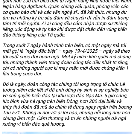
gồm hơn 200 đại biểu đến từ Ngân hàng Nhà nước Việt Nam,
Ngân hàng Agribank, Quân chủng Hải quân, phóng viên các
cơ quan báo chí và các văn nghệ sĩ.. đã kết thúc, nhưng dư
âm và những ký ức sâu đậm về chuyến đi vẫn in đậm trong
tâm trí mỗi người. Ai ai cũng đều cảm nhận được sự thiêng
liêng, xúc động và tự hào khi được đặt chân đến vùng biển
đảo thiêng liêng của Tổ quốc.
Trong suốt 7 ngày hành trình trên biển, có một ngày mà tôi
mãi gọi là “ngày đặc biệt” – ngày 19/4/2025 – ngày sẽ theo
tôi suốt cuộc đời quân ngũ. Một kỷ niệm khó quên mà chúng
tôi, những thành viên trong đoàn công tác đều nhất trí rằng,
chỉ có những người cực kì may mắn mới được chứng kiến 1
lần trong cuộc đời.
Đó là ngày, đoàn công tác chúng tôi long trọng tổ chức Lễ
tưởng niệm các liệt sĩ đã anh dũng hy sinh vì sự nghiệp bảo
vệ chủ quyền biển đảo tại khu vực đảo Gạc Ma. 6 giờ sáng,
lúc bình vừa hé rạng trên biển Đông, hơn 200 đại biểu và
thủy thủ đoàn đã mũ áo chỉnh tề đứng ngay ngắn trên boong
Tàu 571. Không ai nói với ai lời nào, nhưng nỗi lòng như hòa
chung làm một. Cảm thương và tri ân những người đã ngã
xuống vì biển đảo quê hương.