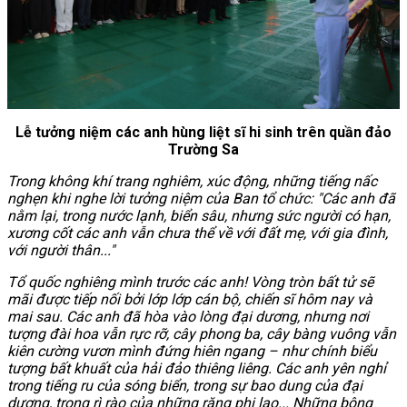
Lễ tưởng niệm các anh hùng liệt sĩ hi sinh trên quần đảo
Trường Sa
Trong không khí trang nghiêm, xúc động, những tiếng nấc
nghẹn khi nghe lời tưởng niệm của Ban tổ chức: "Các anh đã
nằm lại, trong nước lạnh, biển sâu, nhưng sức người có hạn,
xương cốt các anh vẫn chưa thể về với đất mẹ, với gia đình,
với người thân..."
Tổ quốc nghiêng mình trước các anh! Vòng tròn bất tử sẽ
mãi được tiếp nối bởi lớp lớp cán bộ, chiến sĩ hôm nay và
mai sau. Các anh đã hòa vào lòng đại dương, nhưng nơi
tượng đài hoa vẫn rực rỡ, cây phong ba, cây bàng vuông vẫn
kiên cường vươn mình đứng hiên ngang – như chính biểu
tượng bất khuất của hải đảo thiêng liêng. Các anh yên nghỉ
trong tiếng ru của sóng biển, trong sự bao dung của đại
dương, trong rì rào của những rặng phi lao... Những bông