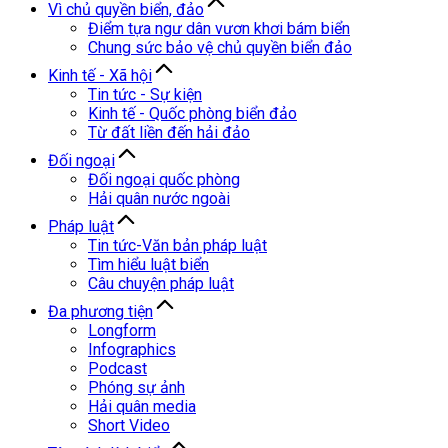
Vì chủ quyền biển, đảo
Điểm tựa ngư dân vươn khơi bám biển
Chung sức bảo vệ chủ quyền biển đảo
Kinh tế - Xã hội
Tin tức - Sự kiện
Kinh tế - Quốc phòng biển đảo
Từ đất liền đến hải đảo
Đối ngoại
Đối ngoại quốc phòng
Hải quân nước ngoài
Pháp luật
Tin tức-Văn bản pháp luật
Tìm hiểu luật biển
Câu chuyện pháp luật
Đa phương tiện
Longform
Infographics
Podcast
Phóng sự ảnh
Hải quân media
Short Video