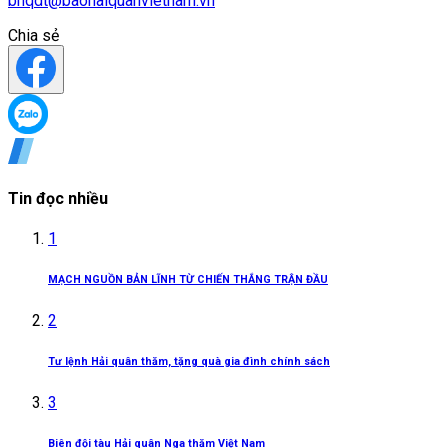
bhqdt@baohaiquanvietnam.vn
Chia sẻ
Tin đọc nhiều
1
MẠCH NGUỒN BẢN LĨNH TỪ CHIẾN THẮNG TRẬN ĐẦU
2
Tư lệnh Hải quân thăm, tặng quà gia đình chính sách
3
Biên đội tàu Hải quân Nga thăm Việt Nam