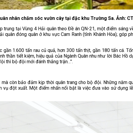
uân nhân chăm sóc vườn cây tại đặc khu Trường Sa. Ảnh: C
ập trung tại Vùng 4 Hải quân theo Đề án QN-21, một điểm sáng về 
ải quân đóng quân ở khu vực Cam Ranh (tỉnh Khánh Hòa); góp p
gần 1.600 tấn rau củ quả, hơn 300 tấn thịt, gần 180 tấn cá. Tổn
nh thần tiết kiệm, hiệu quả của Ngành Quân nhu như lời Bác Hồ d
i thì bộ đội mới đánh thắng trận…".
mà còn bảo đảm kịp thời quân trang cho bộ đội. Những năm qua
m vụ đột xuất. Một điểm nhấn nổi bật là việc đưa vào sử dụng 