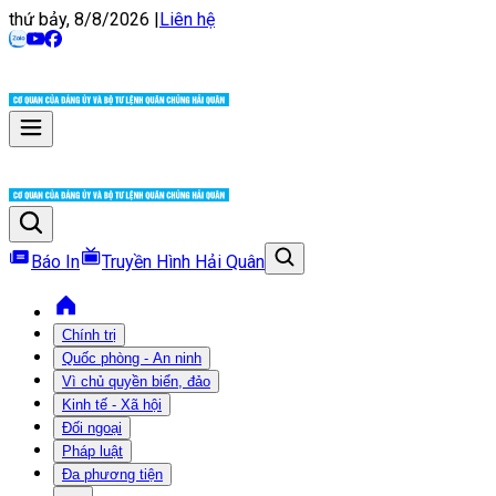
thứ bảy, 8/8/2026
|
Liên hệ
Báo In
Truyền Hình Hải Quân
Chính trị
Quốc phòng - An ninh
Vì chủ quyền biển, đảo
Kinh tế - Xã hội
Đối ngoại
Pháp luật
Đa phương tiện