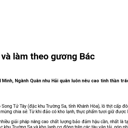
 và làm theo gương Bác
í Minh, Ngành Quân nhu Hải quân luôn nêu cao tinh thần trá
 Song Tử Tây (đặc khu Trường Sa, tỉnh Khánh Hòa), lô thịt cấp đô
 mừng chia sẻ: Từ khi đảo có kho lạnh, thực phẩm tươi giữ được 
nhiều giải pháp nâng cao chất lượng bảo đảm hậu cần, nhất là tại
 đặc khu Trường Sa và kho lạnh cơ động trên các tàu vận tải, góp 