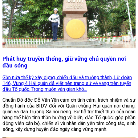
Phát huy truyền thống, giữ vững chủ quyền nơi
đầu sóng
Gần nửa thế kỷ xây dựng, chiến đấu và trưởng thành, Lữ đoàn
146, Vùng 4 Hải quân đã viết nên trang sử vẻ vang trên tuyến
đầu Tổ quốc. Trong muôn vàn gian khó...
Chuẩn Đô đốc Đỗ Văn Yên cảm ơn tình cảm, trách nhiệm và sự
đồng hành của BIDV đối với Quân chủng Hải quân nói chung,
quân và dân Trường Sa nói riêng. Sự hỗ trợ thiết thực của ngân
hàng thể hiện tinh thần hướng về biển, đảo Tổ quốc; góp phần
động viên cán bộ, chiến sĩ và nhân dân yên tâm công tác, sinh
sống, xây dựng huyện đảo ngày càng vững mạnh.