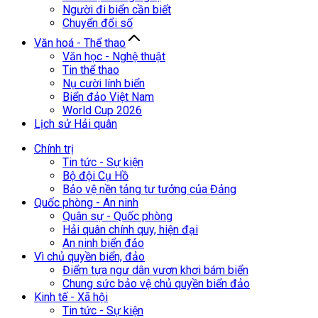
Người đi biển cần biết
Chuyển đổi số
Văn hoá - Thể thao
Văn học - Nghệ thuật
Tin thể thao
Nụ cười lính biển
Biển đảo Việt Nam
World Cup 2026
Lịch sử Hải quân
Chính trị
Tin tức - Sự kiện
Bộ đội Cụ Hồ
Bảo vệ nền tảng tư tưởng của Đảng
Quốc phòng - An ninh
Quân sự - Quốc phòng
Hải quân chính quy, hiện đại
An ninh biển đảo
Vì chủ quyền biển, đảo
Điểm tựa ngư dân vươn khơi bám biển
Chung sức bảo vệ chủ quyền biển đảo
Kinh tế - Xã hội
Tin tức - Sự kiện