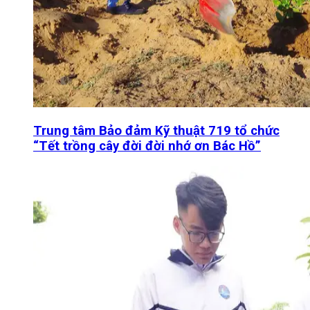
Trung tâm Bảo đảm Kỹ thuật 719 tổ chức
“Tết trồng cây đời đời nhớ ơn Bác Hồ”