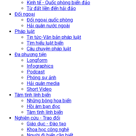
Kinh tế - Quốc phòng biển đảo
Từ đất liền đến hải đảo
Đối ngoại
Đối ngoại quốc phòng
Hải quân nước ngoài
Pháp luật
Tin tức-Văn bản pháp luật
Tìm hiểu luật biển
Câu chuyện pháp luật
Đa phương tiện
Longform
Infographics
Podcast
Phóng sự ảnh
Hải quân media
Short Video
Tâm tình lính biển
Những bông hoa biển
Hồi âm bạn đọc
Tâm tình lính biển
Nghiên cứu - Trao đổi
Giáo dục - Đào tạo
Khoa học công nghệ
Người đi biển cần biết