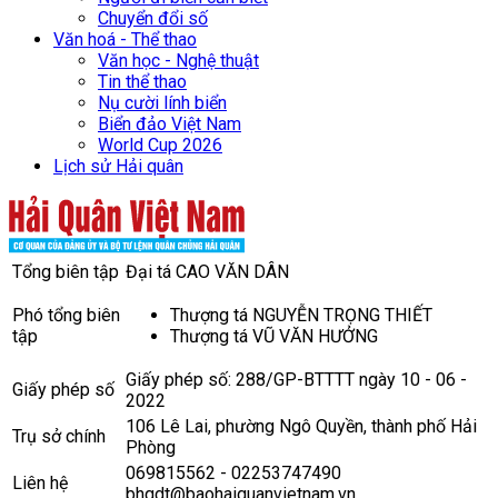
Chuyển đổi số
Văn hoá - Thể thao
Văn học - Nghệ thuật
Tin thể thao
Nụ cười lính biển
Biển đảo Việt Nam
World Cup 2026
Lịch sử Hải quân
Tổng biên tập
Đại tá CAO VĂN DÂN
Phó tổng biên
Thượng tá NGUYỄN TRỌNG THIẾT
tập
Thượng tá VŨ VĂN HƯỞNG
Giấy phép số: 288/GP-BTTTT ngày 10 - 06 -
Giấy phép số
2022
106 Lê Lai, phường Ngô Quyền, thành phố Hải
Trụ sở chính
Phòng
069815562 - 02253747490
Liên hệ
bhqdt@baohaiquanvietnam.vn