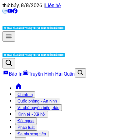
thứ bảy, 8/8/2026
|
Liên hệ
Báo In
Truyền Hình Hải Quân
Chính trị
Quốc phòng - An ninh
Vì chủ quyền biển, đảo
Kinh tế - Xã hội
Đối ngoại
Pháp luật
Đa phương tiện