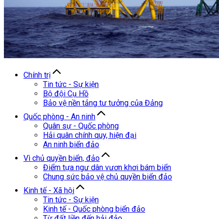
Chính trị
Tin tức - Sự kiện
Bộ đội Cụ Hồ
Bảo vệ nền tảng tư tưởng của Đảng
Quốc phòng - An ninh
Quân sự - Quốc phòng
Hải quân chính quy, hiện đại
An ninh biển đảo
Vì chủ quyền biển, đảo
Điểm tựa ngư dân vươn khơi bám biển
Chung sức bảo vệ chủ quyền biển đảo
Kinh tế - Xã hội
Tin tức - Sự kiện
Kinh tế - Quốc phòng biển đảo
Từ đất liền đến hải đảo