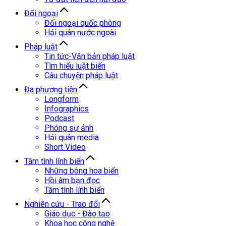
Đối ngoại
Đối ngoại quốc phòng
Hải quân nước ngoài
Pháp luật
Tin tức-Văn bản pháp luật
Tìm hiểu luật biển
Câu chuyện pháp luật
Đa phương tiện
Longform
Infographics
Podcast
Phóng sự ảnh
Hải quân media
Short Video
Tâm tình lính biển
Những bông hoa biển
Hồi âm bạn đọc
Tâm tình lính biển
Nghiên cứu - Trao đổi
Giáo dục - Đào tạo
Khoa học công nghệ