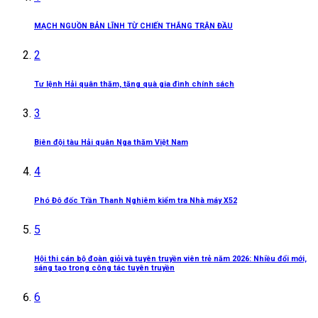
MẠCH NGUỒN BẢN LĨNH TỪ CHIẾN THẮNG TRẬN ĐẦU
2
Tư lệnh Hải quân thăm, tặng quà gia đình chính sách
3
Biên đội tàu Hải quân Nga thăm Việt Nam
4
Phó Đô đốc Trần Thanh Nghiêm kiểm tra Nhà máy X52
5
Hội thi cán bộ đoàn giỏi và tuyên truyền viên trẻ năm 2026: Nhiều đổi mới,
sáng tạo trong công tác tuyên truyền
6