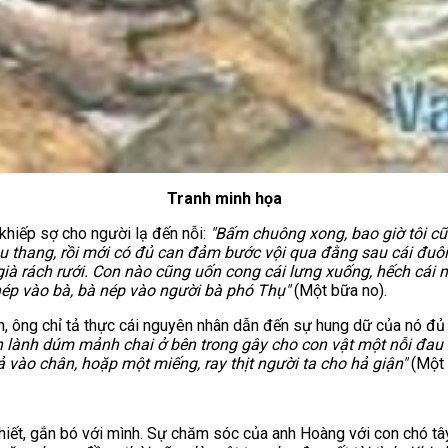
Tranh minh họa
khiếp sợ cho người lạ đến nỗi:
"Bấm chuông xong, bao giờ tôi c
ầu thang, rồi mới có đủ can đảm bước vội qua đằng sau cái đuô
già rách rưới. Con nào cũng uốn cong cái lưng xuống, hếch cái 
nép vào bà, bà nép vào người bà phó Thụ"
(Một bữa no).
, ông chỉ tả thực cái nguyên nhân dẫn đến sự hung dữ của nó đủ
ến lành dúm mảnh chai ở bên trong gây cho con vật một nỗi đau 
xả vào chân, hoặp một miếng, ray thịt người ta cho hả giận"
(Một 
thiết, gắn bó với mình. Sự chăm sóc của anh Hoàng với con chó tâ