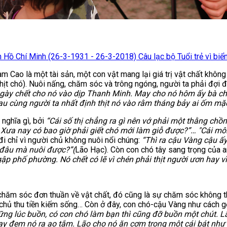
ồ Chí Minh (26-3-1931 - 26-3-2018) Câu lạc bộ Tuổi trẻ vì biển
 Cao là một tài sản, một con vật mang lại giá trị vật chất không
ịt chó). Nuôi nấng, chăm sóc và trông ngóng, người ta phải đợi đế
 ngày chết cho nó vào dịp Thanh Minh. May cho nó hôm ấy bà ch
au cùng người ta nhất định thịt nó vào rằm tháng bảy ai ốm mặ
nghĩa gì, bởi
“Cái số thị chẳng ra gì nên vớ phải một thằng chồng 
 Xưa nay có bao giờ phải giết chó mới làm giỗ được?”… "Cái môi
đi chỉ vì người chủ không nuôi nổi chúng:
“Thì ra cậu Vàng cậu ấy
n đâu mà nuôi được?”(
Lão Hạc). Còn con chó tây sang trọng của a
gập phố phường. Nó chết có lẽ vì chén phải thịt người ươn hay v
chăm sóc đơn thuần về vật chất, đó cũng là sự chăm sóc không th
 chủ thu tiền kiếm sống… Còn ở đây, con chó-cậu Vàng như cách g
ững lúc buồn, có con chó làm bạn thì cũng đỡ buồn một chút. L
ó hay đem nó ra ao tắm. Lão cho nó ăn cơm trong một cái bát nh