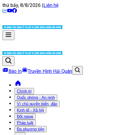
thứ bảy, 8/8/2026
|
Liên hệ
Báo In
Truyền Hình Hải Quân
Chính trị
Quốc phòng - An ninh
Vì chủ quyền biển, đảo
Kinh tế - Xã hội
Đối ngoại
Pháp luật
Đa phương tiện