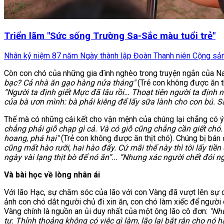
Triển lãm "Sức sống Trường Sa-Sắc màu tuổi trẻ"
Nhân kỷ niệm 87 năm Ngày thành lập Đoàn Thanh niên Cộng sản H
Còn con chó của những gia đình nghèo trong truyện ngắn của Nam
bạc? Cả nhà ăn gạo hàng nửa tháng"
(Trẻ con không được ăn th
“Người ta định giết Mực đã lâu rồi… Thoạt tiên người ta định
của bà ươn mình: bà phải kiêng để lấy sữa lành cho con bú. S
Thế mà có những cái kết cho vận mệnh của chúng lại chẳng có ý 
chẳng phải giỗ chạp gì cả. Và có giỗ cũng chẳng cần giết chó.
hoang, phá hại"
(Trẻ con không được ăn thịt chó). Chúng bị bán 
cũng mất hào rưỡi, hai hào đấy. Cứ mãi thế này thì tôi lấy tiề
ngày vài lạng thịt bò để nó ăn”... “Nhưng xác người chết đói n
Và bài học về lòng nhân ái
Với lão Hạc, sự chăm sóc của lão với con Vàng đã vượt lên sự 
ảnh con chó dắt người chủ đi xin ăn, con chó làm xiếc để người
Vàng chính là nguồn an ủi duy nhất của một ông lão cô đơn:
"Nh
tự. Thỉnh thoảng không có việc gì làm, lão lại bắt rận cho n