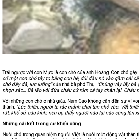
Trái ngược với con Mực là con chó của anh Hoàng. Con chó gây 
cổ một con chó tây to bằng con bê, dúi đầu nó vào gầm cái c
chó đẫy đà, lực lưỡng"
của nhà bà phó Thụ:
"Chúng vây lấy bà 
nhọn sắc… Bà lão với đứa cháu cứ rúm cả tay chân lại. Cháu 
Với những con chó ở nhà giàu, Nam Cao không cần đến sự ví von
thành:
"Lúc thiến, người ta rắc mảnh chai tán nhỏ vào. Vết thi
rứt, khổ sở, cáu kỉnh, nên bạ thấy người nào lại nào cũng lăn 
Những cái kết trong sự khốn cùng
Nuôi chó trong quan niệm người Việt là nuôi một động vật thân 