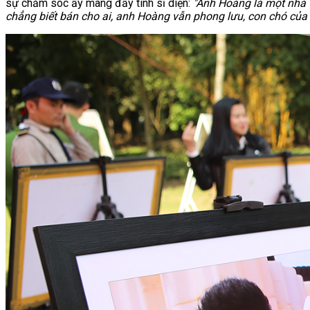
sự chăm sóc ấy mang đầy tính sĩ diện:
"Anh Hoàng là một nhà v
chẳng biết bán cho ai, anh Hoàng vẫn phong lưu, con chó của