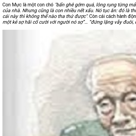
Con Mực là một con chó
"bẩn ghê gớm quá, lông rụng từng mảng,
của nhà. Nhưng cũng là con nhiều nết xấu. Nó tục ăn: đó là t
cái này thì không thể nào tha thứ được"
. Còn cái cách hành độ
một kẻ sợ hãi cố cười với người nó sợ”… “đứng lặng vẫy đuôi,