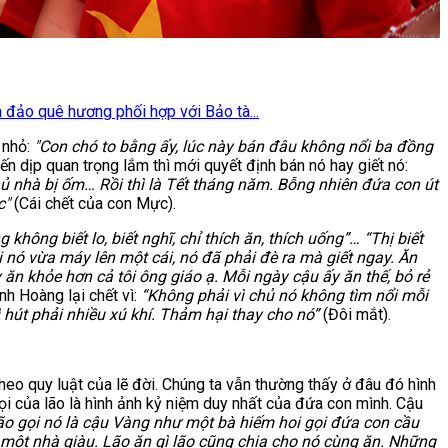
 đảo quê hương phối hợp với Bảo tà...
 nhỏ:
"Con chó to bằng ấy, lúc này bán đâu không nổi ba đồng
n dịp quan trọng lắm thì mới quyết định bán nó hay giết nó:
ủ nhà bị ốm… Rồi thì là Tết tháng năm. Bỗng nhiên đứa con út
c"
(Cái chết của con Mực).
không biết lo, biết nghĩ, chỉ thích ăn, thích uống”… “Thị biết
 nó vừa máy lên một cái, nó đã phải đè ra mà giết ngay. Ăn
 ăn khỏe hơn cả tôi ông giáo ạ. Mỗi ngày cậu ấy ăn thế, bỏ rẻ
nh Hoàng lại chết vì:
“Không phải vì chủ nó không tìm nổi mỗi
ì hút phải nhiều xú khí. Thảm hại thay cho nó”
(Đôi mắt).
eo quy luật của lẽ đời. Chúng ta vẫn thường thấy ở đâu đó hình
ọi của lão là hình ảnh kỷ niệm duy nhất của đứa con mình. Cậu
ão gọi nó là cậu Vàng như một bà hiếm hoi gọi đứa con cầu
ư một nhà giàu. Lão ăn gì lão cũng chia cho nó cùng ăn. Những