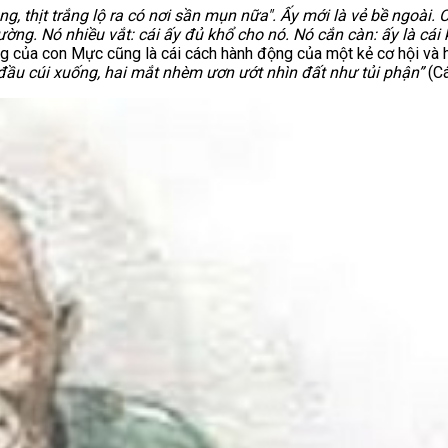
 thịt trắng lộ ra có nơi sần mụn nữa". Ấy mới là vẻ bề ngoài. Cò
hường. Nó nhiều vắt: cái ấy đủ khổ cho nó. Nó cắn càn: ấy là cá
ng của con Mực cũng là cái cách hành động của một kẻ cơ hội và
 đầu cúi xuống, hai mắt nhèm ươn ướt nhìn đất như tủi phận”
(Cá