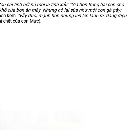
n cái tính nết nó mới là tính xấu: "Già hơn trong hai con chó
i khổ của bọn ăn mày. Nhưng nó lại sủa như một con gà gáy:
 hèn kém:
“vẫy đuôi mạnh hơn nhưng len lén lánh ra: dáng điệu
i chết của con Mực).