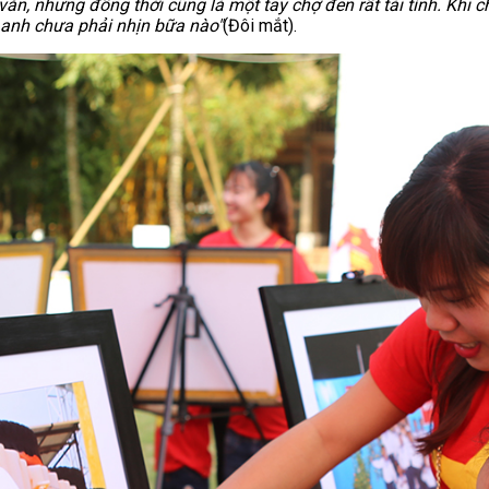
ăn, nhưng đồng thời cũng là một tay chợ đen rất tài tình. Khi 
 anh chưa phải nhịn bữa nào"
(Đôi mắt).