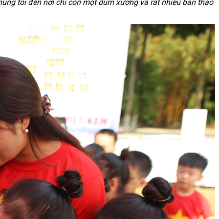
chúng tôi đến nơi chỉ còn một dúm xương và rất nhiều bản thảo