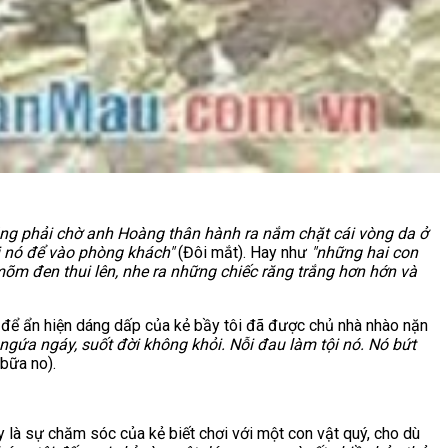
ũng phải chờ anh Hoàng thân hành ra nắm chặt cái vòng da ở
i nó để vào phòng khách"
(Đôi mắt). Hay như
"những hai con
mõm đen thui lên, nhe ra những chiếc răng trắng hơn hớn và
 để ẩn hiện dáng dấp của kẻ bầy tôi đã được chủ nhà nhào nặn
ngứa ngáy, suốt đời không khỏi. Nỗi đau làm tội nó. Nó bứt
bữa no).
y là sự chăm sóc của kẻ biết chơi với một con vật quý, cho dù